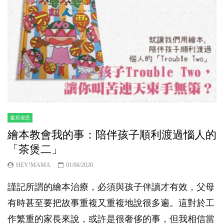
書寫省思
繪本教會我的事：陪伴孩子順利渡過惱人的
「茶煲二」
HEY!MAMA
01/06/2020
謹記所謂的繪本治療，必須與孩子伴讀才有效，父母
有時甚至要把故事重複又重複地說很多遍。這對於工
作繁重的家長來說，或許是很奢侈的事，但我相信當