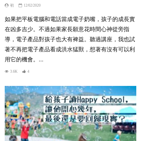
初
12/02/2020
如果把平板電腦和電話當成電子奶嘴，孩子的成長實
在凶多吉少。不過如果家長願意花時間心神從旁指
導，電子產品對孩子也大有裨益。聽過講座，我也試
著不再把電子產品看成洪水猛獸，想著有沒有可以利
用它的機會。...
3.6K
4