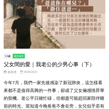
1-3歲
書寫省思
父女間的愛｜我老公的少男心事（下）
紙老虎
06/09/2022
今年7月，我們一家先後感染了新冠肺炎，這怎樣看
來都不是值得高興的一件事，卻成了父女倆感情昇華
的契機。老公平日雖忙碌，但都盡可能趕回家陪伴睡
前的時光。當知道今晚爸爸不會在旁，女兒似乎若有