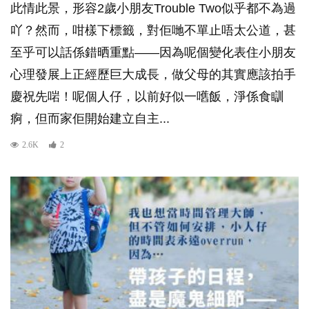
此情此景，形容2歲小朋友Trouble Two似乎都不為過
吖？然而，咁樣下標籤，對佢哋不單止唔太公道，甚
至乎可以話係錯晒重點——因為呢個變化表住小朋友
心理發展上正經歷巨大成長，做父母的其實應該拍手
慶祝先啱！呢個人仔，以前好似一嚿飯，淨係食瞓
痾，但而家佢開始建立自主...
2.6K
2