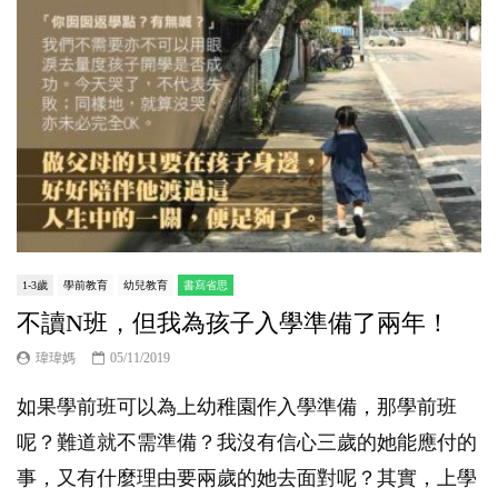
1-3歲
學前教育
幼兒教育
書寫省思
不讀N班，但我為孩子入學準備了兩年！
瑋瑋媽
05/11/2019
如果學前班可以為上幼稚園作入學準備，那學前班
呢？難道就不需準備？我沒有信心三歲的她能應付的
事，又有什麼理由要兩歲的她去面對呢？其實，上學