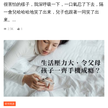
很害怕的樣子，我深呼吸一下，一口氣忍了下去，隔
一會兒哈哈哈地笑了出來，兒子也跟著一同笑了出
來。...
2.5K
1
研究咁講