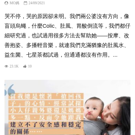
MO媽
24/09/2021
哭不停，哭的原因卻未明。我們兩公婆沒有方向，像
盲頭烏蠅，什麼Colic、肚風、胃酸倒流等，我們都仔
細研究過，也試過用很多方法去幫助她——按摩、改
善抱姿、多播輕音樂，就連我們充滿猶豫的肚風水、
益生菌、七星茶都試過，但通通都沒有作用。...
23.1K
10