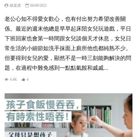
紙老虎
06/09/2022
老公心知不得愛女歡心，也有付出努力希望改善關
係。最近的週末他總是早早起床陪女兒玩遊戲，平日
下班回家也會第一時間跟女兒談個天才休息，女兒日
常生活的小細節如洗手抹面上廁所他也都純熟不少。
但要得到女兒的愛，顯然不是一時三刻能夠解決的問
題，在過程中難免感到一點點氣餒和戚戚...
4.4K
4