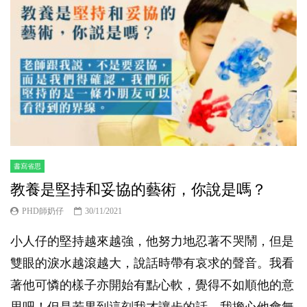
書寫省思
教養是堅持和妥協的藝術，你說是嗎？
PHD師奶仔
30/11/2021
小人仔的堅持越來越強，他努力地忍著不哭鬧，但是
雙眼的淚水越滾越大，說話時帶有哀求的聲音。我看
著他可憐的樣子亦開始有點心軟，覺得不如順他的意