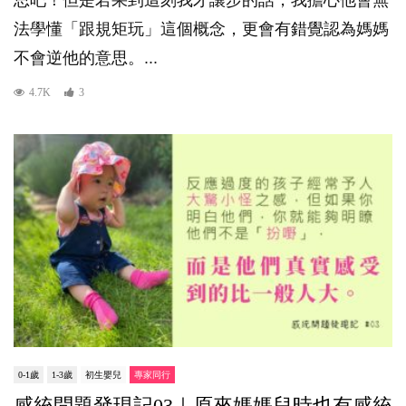
思吧！但是若果到這刻我才讓步的話，我擔心他會無
法學懂「跟規矩玩」這個概念，更會有錯覺認為媽媽
不會逆他的意思。...
4.7K
3
0-1歲
1-3歲
初生嬰兒
專家同行
感統問題發現記03｜原來媽媽兒時也有感統