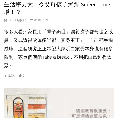
生活壓力大，令父母孩子齊齊 Screen Time
增！？
POPA編輯部
04/01/2021
很多人看到家長用「電子奶咀」餵養孩子都會嗤之以
鼻，又或覺得父母多半都「其身不正」，自己都手機
成癮。這個研究正正希望大家明白家長本身也有很多
限制。家長們偶爾Take a break，不用把自己迫得太
緊～...
2.9K
2