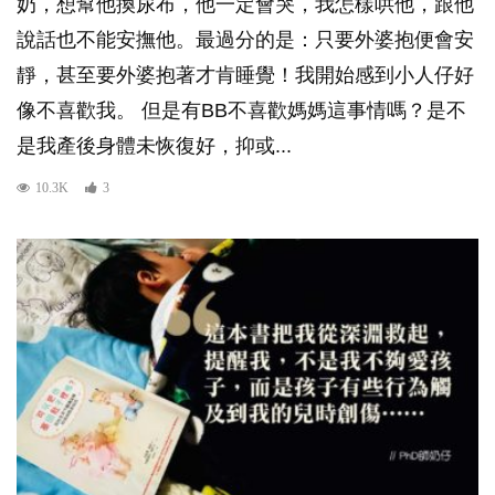
奶，想幫他換尿布，他一定會哭，我怎樣哄他，跟他
說話也不能安撫他。最過分的是：只要外婆抱便會安
靜，甚至要外婆抱著才肯睡覺！我開始感到小人仔好
像不喜歡我。 但是有BB不喜歡媽媽這事情嗎？是不
是我產後身體未恢復好，抑或...
10.3K
3