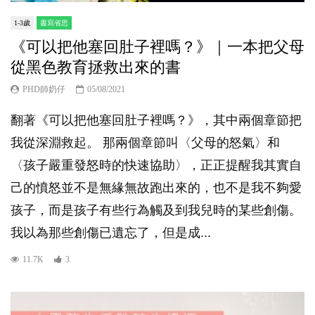
1-3歲
書寫省思
《可以把他塞回肚子裡嗎？》｜一本把父母
從黑色教育拯救出來的書
PHD師奶仔
05/08/2021
翻著《可以把他塞回肚子裡嗎？》，其中兩個章節把
我從深淵救起。 那兩個章節叫〈父母的怒氣〉和
〈孩子嚴重發怒時的快速協助〉，正正提醒我其實自
己的憤怒並不是無緣無故跑出來的，也不是我不夠愛
孩子，而是孩子有些行為觸及到我兒時的某些創傷。
我以為那些創傷已遺忘了，但是成...
11.7K
3