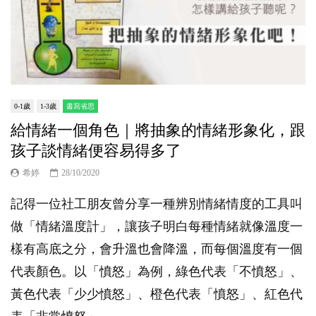
0-1歲
1-3歲
書寫省思
給情緒一個角色｜將抽象的情緒形象化，跟
孩子談情緒便容易得多了
希婷
28/10/2020
記得一位社工朋友曾分享一種辨別情緒情度的工具叫
做「情緒溫度計」，讓孩子明白每種情緒就像溫度一
樣有高底之分，會升溫也會降溫，而每個溫度有一個
代表顏色。以「憤怒」為例，綠色代表「不憤怒」、
黃色代表「少少憤怒」、橙色代表「憤怒」、紅色代