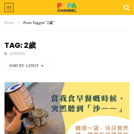
Home
Posts Tagged "2歲"
TAG: 2歲
23 POSTS
SORT BY:
LATEST