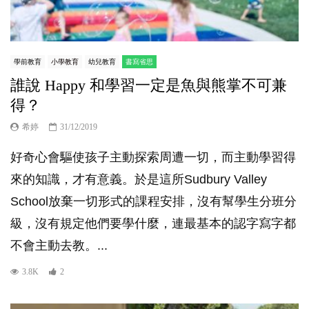
學前教育
小學教育
幼兒教育
書寫省思
誰說 Happy 和學習一定是魚與熊掌不可兼
得？
希婷
31/12/2019
好奇心會驅使孩子主動探索周遭一切，而主動學習得
來的知識，才有意義。於是這所Sudbury Valley
School放棄一切形式的課程安排，沒有幫學生分班分
級，沒有規定他們要學什麼，連最基本的認字寫字都
不會主動去教。...
3.8K
2