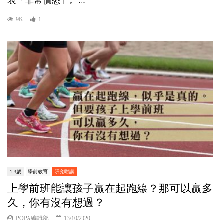
表「非常憤怒」。...
9K
1
1-3歲
學前教育
研究咁講
上學前班能讓孩子贏在起跑線？那可以贏多
久，你有沒有想過？
POPA編輯部
13/10/2020