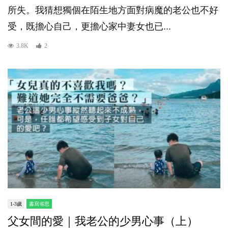
所失。我猜想獨個在陌生地方面對病魔的老公也不好
受，既擔心自己，更擔心家中妻女也已...
3.8K
2
1-3歲
書寫省思
父女間的愛｜我老公的少男心事（上）