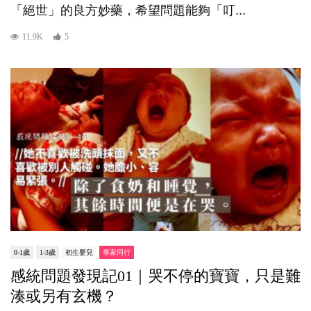
「絕世」的良方妙藥，希望問題能夠「叮...
11.9K
5
0-1歲
1-3歲
初生嬰兒
專家同行
感統問題發現記01｜哭不停的寶寶，只是難
湊或另有玄機？