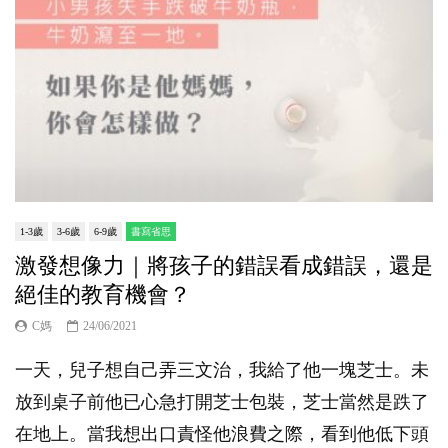
1-3歲
3-6歲
6-9歲
書寫省思
激發想像力｜將孩子的錯誤看成錯誤，還是
絕佳的教育機會？
C媽
24/06/2021
一天，兒子想自己弄三文治，我給了他一塊芝士。未
放到桌子前他已心急打開芝士包裝，芝士當然是跌了
在地上。當我想出口責怪他浪費之際，看到他低下頭