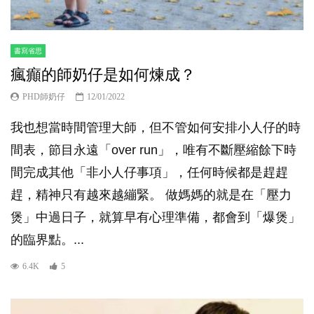
書寫省思
瘋癲的師奶仔是如何煉成？
PHD師奶仔
12/01/2022
我也想當時間管理大師，但不管如何安排小人仔的時
間表，節目永遠「over run」，唯有不斷壓縮餘下時
間完成其他「非小人仔事項」，任何時候都是趕趕
趕，精神只有越來越繃緊。 做媽媽的就是在「壓力
煲」中過日子，就算早有心理準備，都會到「爆煲」
的臨界點。...
6.4K
5