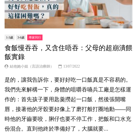
1-3歲
3-6歲
專家同行
食飯慢吞吞，又含住唔吞：父母的超崩潰餵
飯實錄
結他她小姐（言語治療師）
13/07/2022
是的，讓我告訴你，要好好吃一口飯真是不容易的。
我們先來解構一下，身體的咀嚼吞嚥兵工廠是怎樣運
作的：首先孩子要用匙羹撈起一口飯，然後張開嘴
唇，接著他的牙骹要好像上了磨打般打圈地動——同
時他的牙齒要咬，脷仔也要不停工作，把飯和口水充
份混合。直到他終於準備好了，大腦就要...