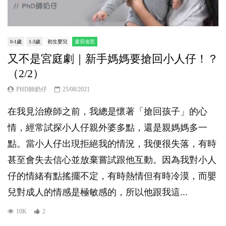
0-1歲
1-3歲
初生嬰兒
書寫省思
又不是宮庭劇｜新手媽媽要搶回小人仔！？
（2/2）
PHD師奶仔
25/08/2021
在我見治療師之前，我總是懷著「搶回孩子」的心
情，經常試探小人仔親外婆多點，還是親媽媽多一
點。當小人仔出現拒絕我的情況，我便很失落，有時
甚至會失去信心並放棄嘗試跟他互動。因為我對小人
仔的情緒有點搖擺不定，有時熱情但有時冷漠，而嬰
兒對成人的情感是極敏感的，所以他跟我這...
10K
2