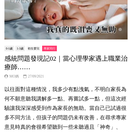
0-1歲
1-3歲
初生嬰兒
專家同行
感統問題發現記02｜當心理學家遇上職業治
療師……
MO媽
27/09/2021
以往面對這種情況，我多少有點洩氣，不明白家長為
何不願意聽我講解多一點、再嘗試多一點，但這次經
驗讓我深深感受到作為家長的無助。當自己已試過很
多不同方法，但孩子的問題仍未有改善，在尋求專家
意見時真的會很希望聽到一些未聽過且「神奇」、