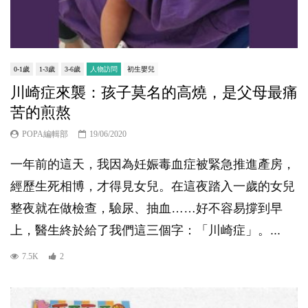
0-1歲
1-3歲
3-6歲
人物訪問
初生嬰兒
川崎症來襲：孩子莫名的高燒，是父母最痛
苦的煎熬
POPA編輯部
19/06/2020
一年前的這天，我因為妊娠毒血症被緊急推進產房，
經歷生死相博，才得見女兒。在這夜踏入一歲的女兒
整夜就在做檢查，驗尿、抽血……好不容易撐到早
上，醫生終於給了我們這三個字：「川崎症」。...
7.5K
2