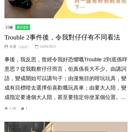
1-3歲
書寫省思
Trouble 2事件後，令我對仔仔有不同看法
哈夏（はは）
24/04/2023
事後，我反思，曾經令我好恐懼嘅Trouble 2到底係咩
意思？從我觀察仔仔而言，佢真係長大不少。由講詞
語，變成開始可以講句子；由漫無目的咁玩玩具，變
成有目標咁去選擇佢喜歡嘅玩具車；由要大人陪，變
成指定要邊個大人陪，甚至要指定你坐某個位置。...
1.3K
1