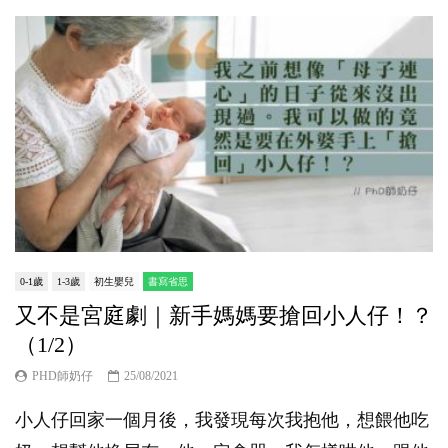
0-1歲
1-3歲
初生嬰兒
書寫省思
又不是宮庭劇｜新手媽媽要搶回小人仔！？
（1/2）
PHD師奶仔
25/08/2021
小人仔回家一個月後，我發現每次我抱他，想餵他吃