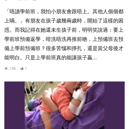
「唔讀學前班，我怕小朋友會跟唔上。其他人個個都
上喎。」有朋友在孩子歲幾兩歲時，開始了這樣的困
惑。而我記得在她還未生孩子前，明明笑說過：要上
學前班預備返學，咁洗唔洗再推前啲，上預備班去預
備上學前預備班？很多苦惱和掙扎，還是當父母後才
能明白。只是上學前班真的能讓孩子贏...
2.8K
1