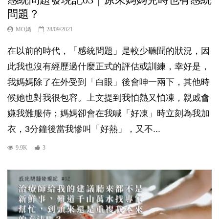
問題？
MO媽
28/09/2021
在以前的時代，「感統問題」是較少聽聞的狀況，因
此我也沒有經歷過什麼正式的評估或訓練，幸好是，
我媽媽除了在外受到「白眼」後會呻一兩下，其他時
候她也對我很包容。上文提到我怕熱又怕凍，親戚會
嫌我難服侍；媽媽卻會在我喊「好凍」時立刻為我加
衣，3分鐘後當我慘叫「好熱」，又不...
9.9K
3