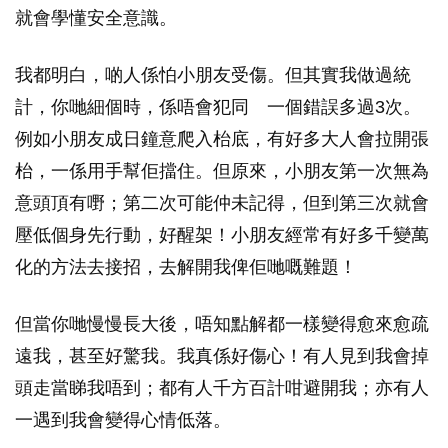
就會學懂安全意識。
我都明白，啲人係怕小朋友受傷。但其實我做過統
計，你哋細個時，係唔會犯同 一個錯誤多過3次。
例如小朋友成日鐘意爬入枱底，有好多大人會拉開張
枱，一係用手幫佢擋住。但原來，小朋友第一次無為
意頭頂有嘢；第二次可能仲未記得，但到第三次就會
壓低個身先行動，好醒架！小朋友經常有好多千變萬
化的方法去接招，去解開我俾佢哋嘅難題！
但當你哋慢慢長大後，唔知點解都一樣變得愈來愈疏
遠我，甚至好驚我。我真係好傷心！有人見到我會掉
頭走當睇我唔到；都有人千方百計咁避開我；亦有人
一遇到我會變得心情低落。