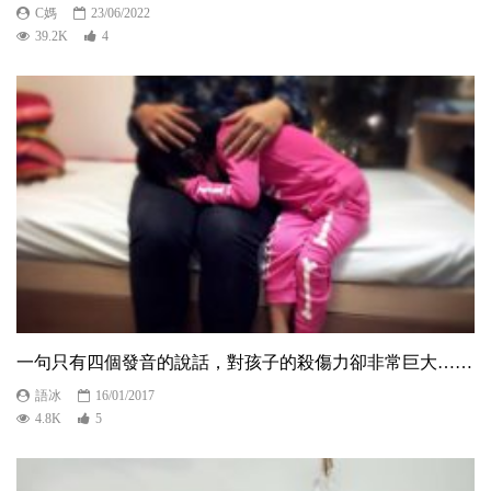
C媽
23/06/2022
39.2K
4
一句只有四個發音的說話，對孩子的殺傷力卻非常巨大……
語冰
16/01/2017
4.8K
5