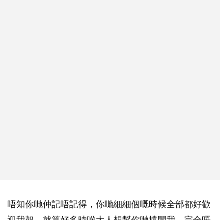
唔知你哋仲記唔記得，你哋細細個嘅時候全部都好歡