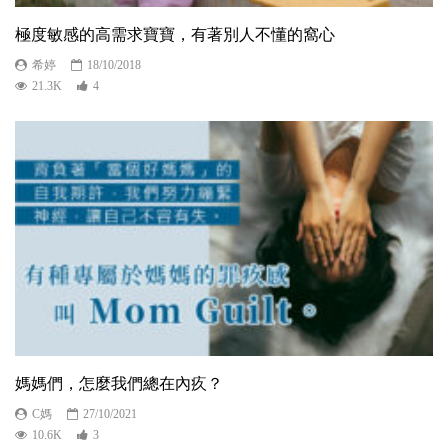
極度敏感的高需求寶寶，有著別人不懂的窩心
希婷
18/10/2018
21.3K
4
媽媽們，怎麼我們總在內疚？
C媽
27/10/2021
10.6K
3