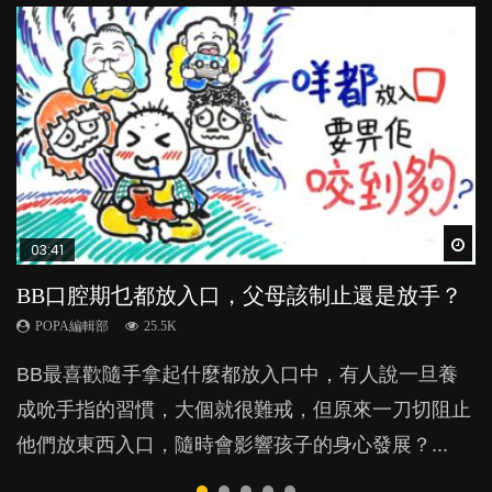
Wat
Wat
Wat
Wat
Wat
03:41
03:59
04:28
05:02
04:10
BB口腔期乜都放入口，父母該制止還是放手？
稱讚孩子品格，培育善良有法
管教｜唔打得，唔罵得，Time-out又得唔得？
【動畫】怕醜仔，好蝕底？（下集）
BB喊一定係扭抱？夜哭抱唔抱好？
POPA編輯部
POPA編輯部
POPA編輯部
POPA編輯部
POPA編輯部
25.5K
39.7K
36.2K
24K
93.1K
BB最喜歡隨手拿起什麼都放入口中，有人說一旦養
除了望子成龍，有很多父母都可能更期望孩子做一個
很多家長期望以time-out「暫停隔離法」，讓孩子跟
上集提到，內向者雖然優點多多，但不愛表達、喜歡
BB喊住扭抱時，有人認為抱得太多會寵壞他，到底
成吮手指的習慣，大個就很難戒，但原來一刀切阻止
有品德的善良人，那麼到底父母怎樣教育小朋友才有
令他失控的情境隔離，從而有反思的空間。不過這方
獨處的性格卻令他們經常為人詬病，為甚麼呢？這大
父母應該如何決定抱還是不抱？而抱或不抱，對BB
他們放東西入口，隨時會影響孩子的身心發展？...
用？想像一下，如果你的小朋友去做義工幫助別人，
法，卻隱藏著危機，隨時令孩子蒙受精神傷害？...
概跟社會風氣有關。...
長期會有甚麼影響？...
你會如何稱讚他？大部分人可能會說「你做咗一件好