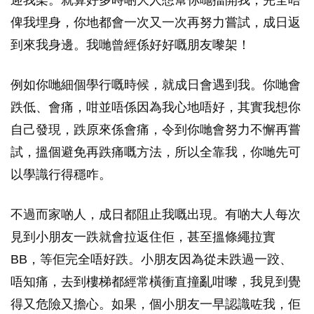
迎我架。就算好多時啲大人想幫你哋擋開我，完全唔
俾我埋身，你地都會一次又一次再努力嘗試，成日返
到來我身邊。我哋曾經係好好嘅朋友嚟架！
例如你哋細個學行嘅時候，就成日會遇到我。你哋會
跌低、會痛，咁並唔係因為我心地唔好，其實我想你
自己發現，跌原來係會痛，令到你哋會努力不懈再嘗
試，搵個避免再跌痛嘅方法，所以全靠我，你哋先可
以學識行得穩咋。
不過而家啲人，成日都阻止我嘅出現。有啲大人每次
見到小朋友一跌就會拉返住佢，甚至搵條繩拉實
BB，等佢完全唔好跌。小朋友因為從未跌過一跤、
唔知痛，去到樓梯都經常橫衝直撞亂咁嚟，我見到覺
得又危險又擔心。如果，個小朋友一早認識咗我，佢