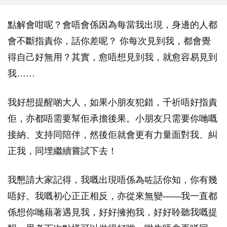
點解會咁呢？會唔會係因為每當我出現，身邊的人都
會不斷指責你，話你差呢？ 你每次見到我，都會覺
得自己好無用？其實，愈唔想見到我，就愈容易見到
我……
我好想提醒啲大人，如果小朋友犯錯，千祈唔好指責
佢，亦都唔需要幫佢承擔後果。小朋友只需要你哋嘅
接納、支持同陪伴，然後佢就會更有力量面對我、糾
正我，同埋繼續嘗試下去！
我懇請大家記得，我嘅出現唔係為咗話你知，你有幾
唔好。我嘅初心正正相反，亦從來無變——我一直都
係想你哋藉著遇見我，好好擁抱我，好好聆聽我嘅提