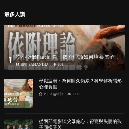
最多人讚
從
小獼猴Panchi 看：依附理論如何培養孩子心理韌性？
1
編輯 SAMANTHA
868
母職疲勞：為何睡久仍累？科學解析隱形
心理負擔
POPA編輯部
1.1K
2
從兩部電影談父母偏心：得寵與失寵的孩
子同樣受苦