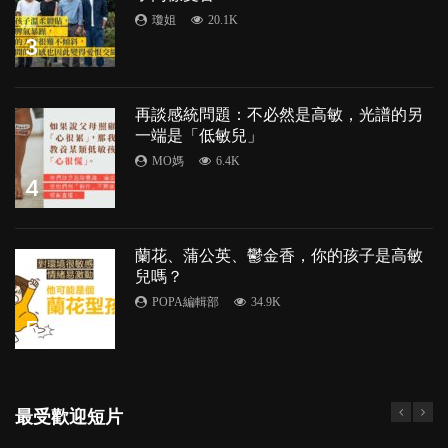
瓊姐
20.1K
3
再談感統問題：不必然是高敏，光譜的另
一端是「低敏兒」
MO媽
6.4K
4
蘭花、蒲公英、鬱金香，你的孩子是高敏
兒嗎？
POPA編輯部
34.9K
5
最受歡迎短片