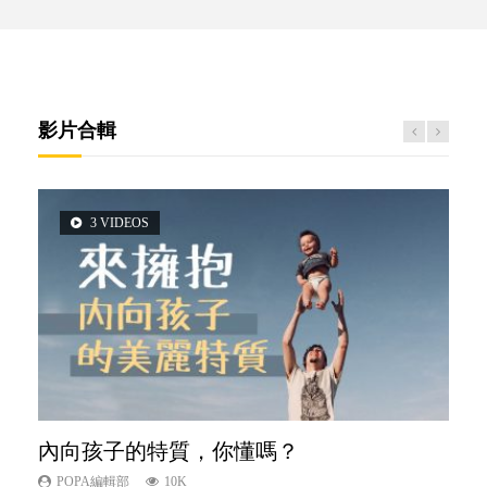
影片合輯
3 VIDEOS
6 VIDEOS
6 VIDEOS
5 VIDEOS
2 VIDEOS
內向孩子的特質，你懂嗎？
孩子能力天注定？
愛孩子也別忘了愛自己，父母如何關顧自
夫妻必看！經營婚姻，沒捷徑
想孩子學好外語，點做好？
己的身心靈？
POPA編輯部
POPA編輯部
POPA編輯部
POPA編輯部
10K
7.9K
22.9K
9.9K