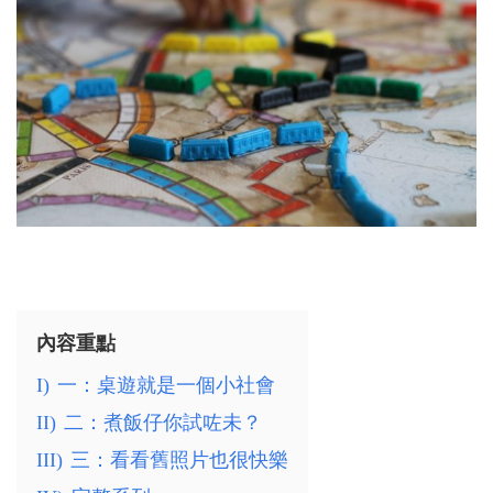
內容重點
I)
一：桌遊就是一個小社會
II)
二：煮飯仔你試咗未？
III)
三：看看舊照片也很快樂