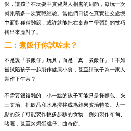
影，讓孩子在玩耍中實習與人相處的細節，每玩一次
就累積多一次實戰經驗。當他們日後在真實社交處境
中面對種種難題，或許就能把在桌遊中學習到的技巧
掏出來應對了。
二：煮飯仔你試咗未？
不是說「煮飯仔」玩具，而是「真．煮飯仔」！不如
嘗試陪孩子一起製作健康小食，甚至請孩子為一家人
製作下午茶？
不需要很複雜的，小一點的孩子可能只是搽麵包、夾
三文治、把飲品和水果攪拌成為雜果賓治特飲。大一
點的孩子可能製作較多步驟的食物，例如製作布甸、
啫喱，甚至烤焗蛋糕仔、曲奇餅。