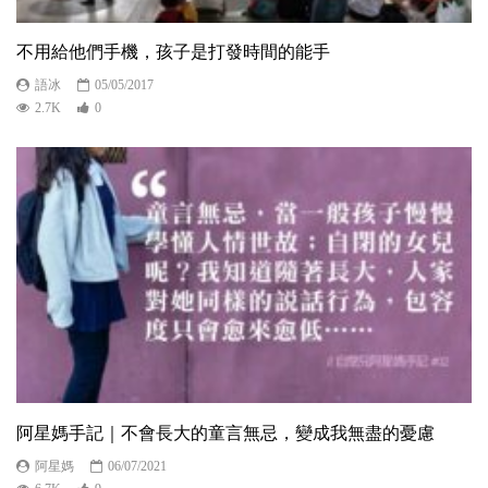
不用給他們手機，孩子是打發時間的能手
語冰
05/05/2017
2.7K
0
阿星媽手記｜不會長大的童言無忌，變成我無盡的憂慮
阿星媽
06/07/2021