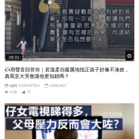
Wat
08:02
用聲音回答你｜若溫柔但嚴厲地指正孩子好像不湊效，
責罵至大哭會讓他更知錯嗎？
編輯 SAMANTHA
14/06/2021
6.3K
37