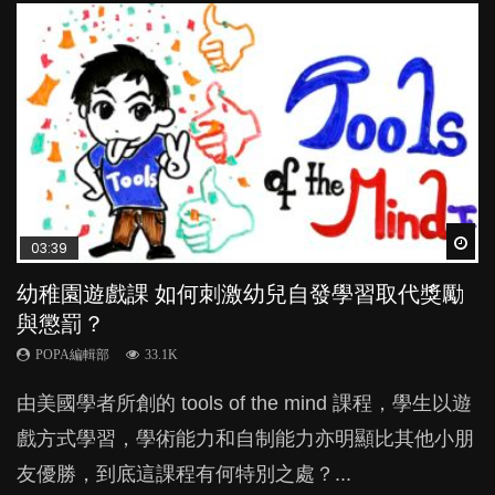
Wat
Wat
Wat
Wat
Wat
03:39
03:02
04:59
04:06
03:41
幼稚園遊戲課 如何刺激幼兒自發學習取代獎勵
老公患產後憂鬱症對BB的影響
幼兒playgroup真係玩耍中學習？研究指BB 15個
全職好？在職好？｜全職媽媽與在職媽媽的壓
BB口腔期乜都放入口，父母該制止還是放手？
與懲罰？
月大前上堂不見效果
力與價值
POPA編輯部
POPA編輯部
15.9K
25.5K
POPA編輯部
POPA編輯部
POPA編輯部
33.1K
47.1K
25.8K
BB出生後，不止媽媽，爸爸也有機會患上產後抑
BB最喜歡隨手拿起什麼都放入口中，有人說一旦養
由美國學者所創的 tools of the mind 課程，學生以遊
現今小朋友的起跑線，愈推愈前。雖然政府並無官方
許多媽媽心底可能都有一刻掙扎過：究竟全職好，還
鬱，影響日常生活，嚴重的甚至會有自殺，或傷害小
成吮手指的習慣，大個就很難戒，但原來一刀切阻止
戲方式學習，學術能力和自制能力亦明顯比其他小朋
的統計數字，但粗略估算，香港至少有六、七百家早
是在職好。雖說每個家庭都有自己的獨特狀況和考慮
朋友的念頭。但為何爸爸患上產後抑鬱往往難以察
他們放東西入口，隨時會影響孩子的身心發展？...
友優勝，到底這課程有何特別之處？...
期教育中心，但孩子是否愈早上Playgroup愈好？...
因素，但原來全職和在職媽媽所養育的子女其實都各
覺？...