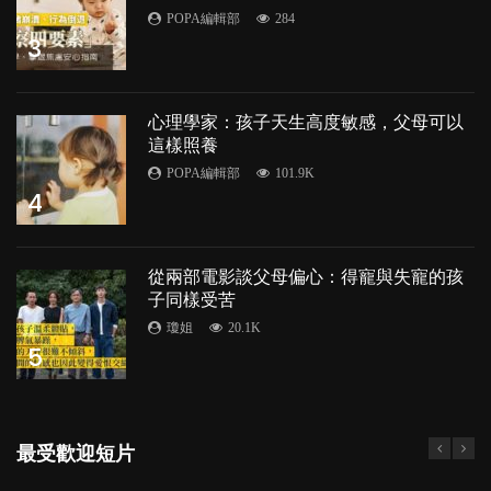
POPA編輯部
284
3
心理學家：孩子天生高度敏感，父母可以
這樣照養
POPA編輯部
101.9K
4
從兩部電影談父母偏心：得寵與失寵的孩
子同樣受苦
瓊姐
20.1K
5
最受歡迎短片