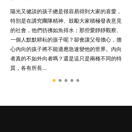
POPA編輯部
14.8K
陽光又健談的孩子總是很容易得到大家的喜愛，
很多父母都希望孩子係個「叻仔叻女」，學業別
你是不是也曾經以為只要跟相愛的人結婚，就自
有人話學多種語言越早開始越好，有人卻說一時
照顧孩子衣食住行、陪同兒女應對功課測驗，還
特別是在講究團隊精神、鼓勵大家積極發表意見
太差，日常自理井井有條。這樣的孩子是萬中無
然能走到白頭，但生了孩子卻發現事情不如你所
間太多語言，會令孩子感到混淆，到底誰是誰
要陪玩製造親子時間，尚要處理家中雜項要
的社會，他們彷彿如魚得水；那些愛靜靜觀察、
一，還是魚與熊掌，不能兼得？...
料？ 經營婚姻，不如我們想像的簡單，卻也不
非？聽聽專家怎樣說，解開語言學習的迷思～...
務……當父母的，有千百個任務要做。可惜，有
一個人默默耕耘的孩子呢？卻會讓父母擔心，擔
是大家說得那麼難。一起來認識婚姻的真相！...
一樣重要至極的，總被遺漏——關注自己的情緒
心內向的孩子將不能適應急速變他的世界。內向
和心理健康。...
者真的不如外向者嗎？還是這只是兩種不同的特
質，各有所長...