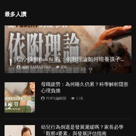
最多人讚
從
小獼猴Panchi 看：依附理論如何培養孩子心理韌性？
1
編輯 SAMANTHA
850
母職疲勞：為何睡久仍累？科學解析隱形
心理負擔
POPA編輯部
1.1K
2
幼兒行為倒退是發展遲緩嗎？家長必學
「觀察4要素」與發展評估指南