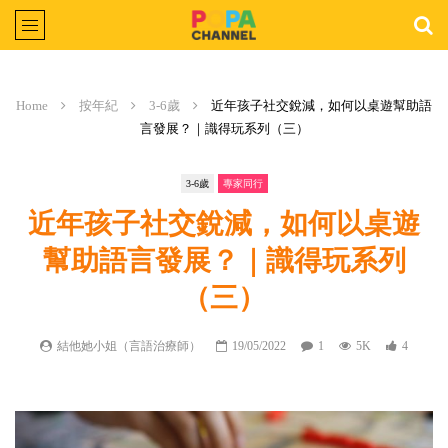
Home
按年紀
3-6歲
近年孩子社交銳減，如何以桌遊幫助語
言發展？｜識得玩系列（三）
3-6歲
專家同行
近年孩子社交銳減，如何以桌遊
幫助語言發展？｜識得玩系列
（三）
結他她小姐（言語治療師）
19/05/2022
1
5K
4