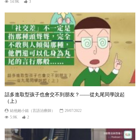
14.9K
3
話多進取型孩子也會交不到朋友？——從丸尾同學說起
（上）
結他她小姐（言語治療師）
29/07/2022
5.9K
2