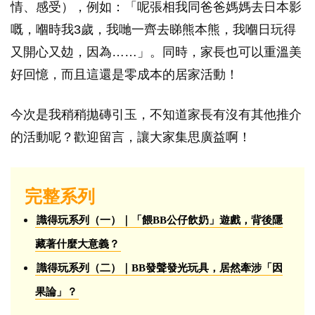
情、感受），例如：「呢張相我同爸爸媽媽去日本影
嘅，嗰時我3歲，我哋一齊去睇熊本熊，我嗰日玩得
又開心又攰，因為……」。同時，家長也可以重溫美
好回憶，而且這還是零成本的居家活動！
今次是我稍稍拋磚引玉，不知道家長有沒有其他推介
的活動呢？歡迎留言，讓大家集思廣益啊！
完整系列
識得玩系列（一）｜「餵BB公仔飲奶」遊戲，背後隱
藏著什麼大意義？
識得玩系列（二）｜BB發聲發光玩具，居然牽涉「因
果論」？