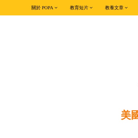
關於 POPA
教育短片
教養文章
美