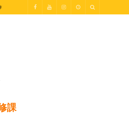
作
課
修課