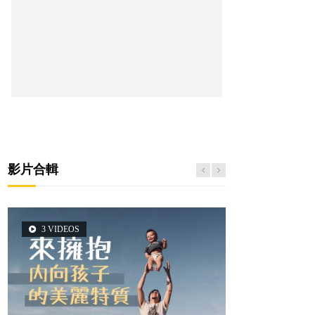
影片合輯
3 VIDEOS
5 VIDEOS
14 VIDEOS
2 VIDEOS
6 VIDEOS