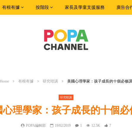
有根有據
按階段
家長及學童支援服務
廣告合
Home
有根有據
研究咁講
美國心理學家：孩子成長的十個必修
研究咁講
國心理學家：孩子成長的十個必
POPA編輯部
19/02/2019
1
12.5K
7