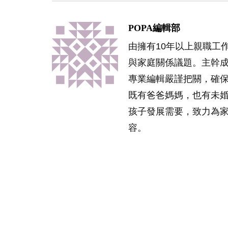
POPA編輯部
由擁有10年以上親職工
與家庭關係議題。主幹
專業編輯嚴謹把關，確
既有爸爸媽媽，也有未
孩子發展需要，致力為
容。