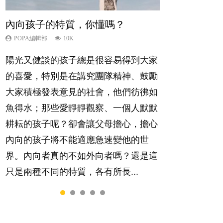
內向孩子的特質，你懂嗎？
夫妻必看！經營婚姻，沒捷徑
新手父母不用怕
想孩子學好外語，點做好？
孩子能力天注定？
POPA編輯部
POPA編輯部
POPA編輯部
POPA編輯部
POPA編輯部
10K
22.9K
16.3K
9.9K
7.9K
陽光又健談的孩子總是很容易得到大家
你是不是也曾經以為只要跟相愛的人結
相信許多人初為人父母，由懷孕開始到
有人話學多種語言越早開始越好，有人
很多父母都希望孩子係個「叻仔叻
的喜愛，特別是在講究團隊精神、鼓勵
婚，就自然能走到白頭，但生了孩子卻
孩子呱呱落地，心中都有數之不盡的問
卻說一時間太多語言，會令孩子感到混
女」，學業別太差，日常自理井井有
大家積極發表意見的社會，他們彷彿如
發現事情不如你所料？ 經營婚姻，不
題～這裡一次過集合我們以往製作過的
淆，到底誰是誰非？聽聽專家怎樣說，
條。這樣的孩子是萬中無一，還是魚與
魚得水；那些愛靜靜觀察、一個人默默
如我們想像的簡單，卻也不是大家說得
相關短片。 這段路讓我們跟你同行～...
解開語言學習的迷思～...
熊掌，不能兼得？...
耕耘的孩子呢？卻會讓父母擔心，擔心
那麼難。一起來認識婚姻的真相！...
內向的孩子將不能適應急速變他的世
界。內向者真的不如外向者嗎？還是這
只是兩種不同的特質，各有所長...