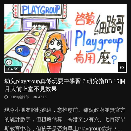
Wat
Wat
Wat
Wat
Wat
04:59
03:39
03:02
04:06
03:41
幼兒playgroup真係玩耍中學習？研究指BB 15個
幼稚園遊戲課 如何刺激幼兒自發學習取代獎勵
老公患產後憂鬱症對BB的影響
全職好？在職好？｜全職媽媽與在職媽媽的壓
BB口腔期乜都放入口，父母該制止還是放手？
月大前上堂不見效果
與懲罰？
力與價值
POPA編輯部
POPA編輯部
15.9K
25.5K
POPA編輯部
POPA編輯部
POPA編輯部
47.1K
33.1K
25.8K
BB出生後，不止媽媽，爸爸也有機會患上產後抑
BB最喜歡隨手拿起什麼都放入口中，有人說一旦養
現今小朋友的起跑線，愈推愈前。雖然政府並無官方
由美國學者所創的 tools of the mind 課程，學生以遊
許多媽媽心底可能都有一刻掙扎過：究竟全職好，還
鬱，影響日常生活，嚴重的甚至會有自殺，或傷害小
成吮手指的習慣，大個就很難戒，但原來一刀切阻止
的統計數字，但粗略估算，香港至少有六、七百家早
戲方式學習，學術能力和自制能力亦明顯比其他小朋
是在職好。雖說每個家庭都有自己的獨特狀況和考慮
朋友的念頭。但為何爸爸患上產後抑鬱往往難以察
他們放東西入口，隨時會影響孩子的身心發展？...
期教育中心，但孩子是否愈早上Playgroup愈好？...
友優勝，到底這課程有何特別之處？...
因素，但原來全職和在職媽媽所養育的子女其實都各
覺？...