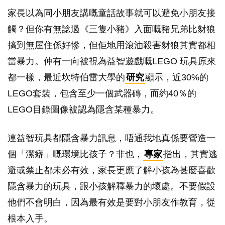
家長以為同小朋友講嘅童話故事就可以避免小朋友接
觸？但你有無諗過《三隻小豬》入面嘅豬兄弟比豺狼
搞到無屋住係好慘，但佢地用滾油殺害豺狼其實都相
當暴力。仲有一向被視為益智遊戲嘅LEGO 玩具原來
都一樣，最近坎特伯雷大學的
研究
顯示，近30%的
LEGO套裝，包含至少一個武器磚，而約40％的
LEGO目錄圖像被認為隱含某種暴力。
連益智玩具都隱含暴力訊息，唔通我地真係要營造一
個「潔癖」嘅環境比孩子？非也，
專家
指出，其實逃
避或禁止都未必有效，家長更應了解小孩為甚麼喜歡
隱含暴力的玩具，跟小孩解釋暴力的壞處。不要假設
他們不會明白，因為最有效是要對小朋友作教育，從
根本入手。