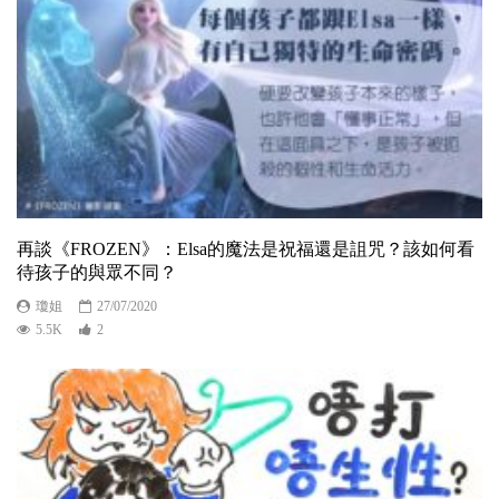
再談《FROZEN》：Elsa的魔法是祝福還是詛咒？該如何看
待孩子的與眾不同？
瓊姐
27/07/2020
5.5K
2