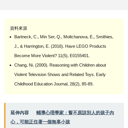
資料來源
Bartneck, C., Min Ser, Q., Moltchanova, E., Smithies,
J., & Harrington, E. (2016). Have LEGO Products
Become More Violent? 11(5), E0155401.
Chang, Ni. (2000). Reasoning with Children about
Violent Television Shows and Related Toys. Early
Childhood Education Journal, 28(2), 85-89.
延伸內容
輔導心理學家：誓不原諒別人的孩子內
心，可能正住著一個無辜小孩