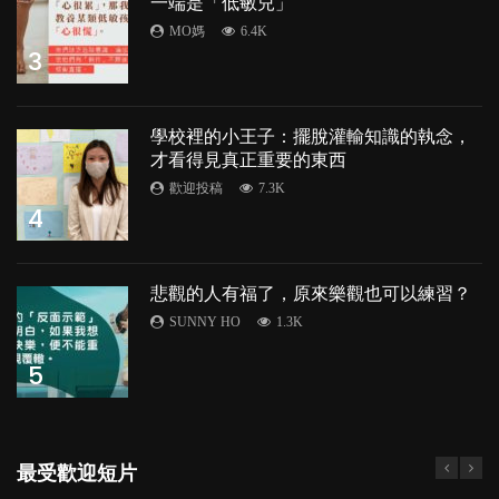
一端是「低敏兒」
MO媽
6.4K
3
學校裡的小王子：擺脫灌輸知識的執念，
才看得見真正重要的東西
歡迎投稿
7.3K
4
悲觀的人有福了，原來樂觀也可以練習？
SUNNY HO
1.3K
5
最受歡迎短片