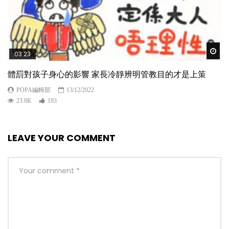
Wat
03:23
體罰對孩子身心的影響 家長冷靜辨明管教目的才是上策
POPA編輯部
13/12/2022
23.8K
193
LEAVE YOUR COMMENT