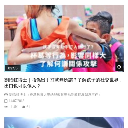
Wat
03:55
劉怡虹博士｜唔係出手打就無所謂？了解孩子的社交世界，
出口也可以傷人？
劉怡虹博士（香港教育大學幼兒教育學系副教授及副系主任）
14/07/2018
11.4K
61