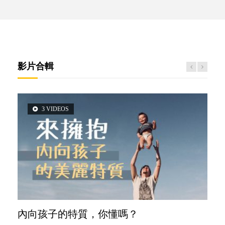
影片合輯
3 VIDEOS
2 VIDEOS
5 VIDEOS
6 VIDEOS
6 VIDEOS
內向孩子的特質，你懂嗎？
想孩子學好外語，點做好？
夫妻必看！經營婚姻，沒捷徑
孩子能力天注定？
愛孩子也別忘了愛自己，父母如何關顧自