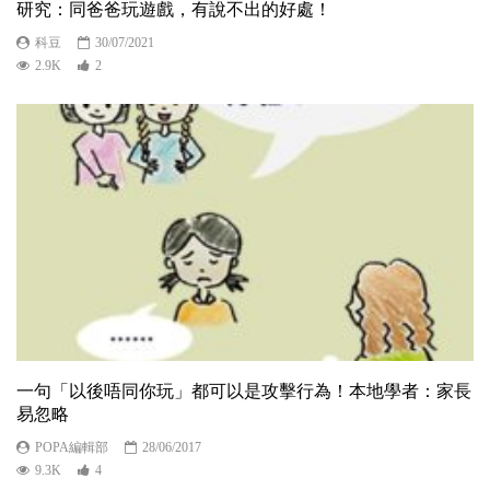
研究：同爸爸玩遊戲，有說不出的好處！
科豆
30/07/2021
2.9K
2
一句「以後唔同你玩」都可以是攻擊行為！本地學者：家長
易忽略
POPA編輯部
28/06/2017
9.3K
4