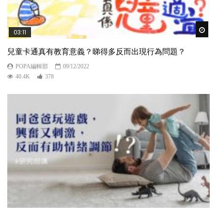
Wat
03:11
兒童卡通真有教育意義？睇得多反而出現行為問題？
POPA編輯部
09/12/2022
40.4K
378