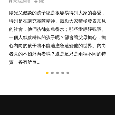
己的身心靈？
POPA編輯部
POPA編輯部
POPA編輯部
POPA編輯部
10K
9.9K
22.9K
7.9K
POPA編輯部
14.8K
陽光又健談的孩子總是很容易得到大家的喜愛，
有人話學多種語言越早開始越好，有人卻說一時
你是不是也曾經以為只要跟相愛的人結婚，就自
很多父母都希望孩子係個「叻仔叻女」，學業別
照顧孩子衣食住行、陪同兒女應對功課測驗，還
特別是在講究團隊精神、鼓勵大家積極發表意見
間太多語言，會令孩子感到混淆，到底誰是誰
然能走到白頭，但生了孩子卻發現事情不如你所
太差，日常自理井井有條。這樣的孩子是萬中無
要陪玩製造親子時間，尚要處理家中雜項要
的社會，他們彷彿如魚得水；那些愛靜靜觀察、
非？聽聽專家怎樣說，解開語言學習的迷思～...
料？ 經營婚姻，不如我們想像的簡單，卻也不
一，還是魚與熊掌，不能兼得？...
務……當父母的，有千百個任務要做。可惜，有
一個人默默耕耘的孩子呢？卻會讓父母擔心，擔
是大家說得那麼難。一起來認識婚姻的真相！...
一樣重要至極的，總被遺漏——關注自己的情緒
心內向的孩子將不能適應急速變他的世界。內向
和心理健康。...
者真的不如外向者嗎？還是這只是兩種不同的特
質，各有所長...