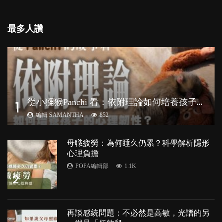
最多人讚
從
小獼猴Panchi 看：依附理論如何培養孩子心理韌性？
1
編輯 SAMANTHA
852
母職疲勞：為何睡久仍累？科學解析隱形
心理負擔
POPA編輯部
1.1K
2
再談感統問題：不必然是高敏，光譜的另