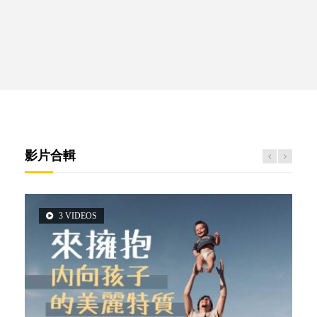
影片合輯
3 VIDEOS
5 VIDEOS
14 VIDEOS
2 VIDEOS
6 VIDEOS