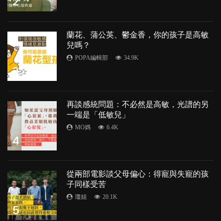
2
蘭花、蒲公英、鬱金香，你的孩子是高敏
兒嗎？
POPA編輯部
34.9K
3
再談感統問題：不必然是高敏，光譜的另
一端是「低敏兒」
MO媽
6.4K
4
從兩部電影談父母偏心：得寵與失寵的孩
子同樣受苦
瓊姐
20.1K
5