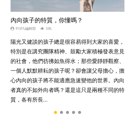
內向孩子的特質，你懂嗎？
夫妻必看！經營婚姻，沒捷徑
新手父母不用怕
想孩子學好外語，點做好？
孩子能力天注定？
POPA編輯部
POPA編輯部
POPA編輯部
POPA編輯部
POPA編輯部
10K
22.9K
16.3K
9.9K
7.9K
陽光又健談的孩子總是很容易得到大家的喜愛，
你是不是也曾經以為只要跟相愛的人結婚，就自
相信許多人初為人父母，由懷孕開始到孩子呱呱
有人話學多種語言越早開始越好，有人卻說一時
很多父母都希望孩子係個「叻仔叻女」，學業別
特別是在講究團隊精神、鼓勵大家積極發表意見
然能走到白頭，但生了孩子卻發現事情不如你所
落地，心中都有數之不盡的問題～這裡一次過集
間太多語言，會令孩子感到混淆，到底誰是誰
太差，日常自理井井有條。這樣的孩子是萬中無
的社會，他們彷彿如魚得水；那些愛靜靜觀察、
料？ 經營婚姻，不如我們想像的簡單，卻也不
合我們以往製作過的相關短片。 這段路讓我們
非？聽聽專家怎樣說，解開語言學習的迷思～...
一，還是魚與熊掌，不能兼得？...
一個人默默耕耘的孩子呢？卻會讓父母擔心，擔
是大家說得那麼難。一起來認識婚姻的真相！...
跟你同行～...
心內向的孩子將不能適應急速變他的世界。內向
者真的不如外向者嗎？還是這只是兩種不同的特
質，各有所長...