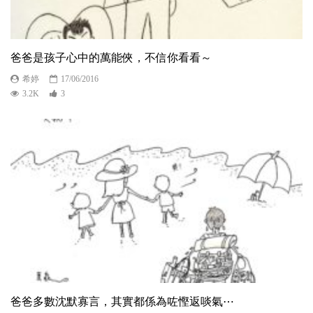
爸爸是孩子心中的萬能俠，不信你看看～
希婷
17/06/2016
3.2K
3
爸爸多數沈默寡言，其實都係為咗慳返啖氣⋯