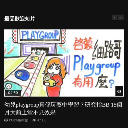
最受歡迎短片
Wat
Wat
Wat
Wat
Wat
04:59
03:39
04:06
03:02
04:18
幼兒playgroup真係玩耍中學習？研究指BB 15個
幼稚園遊戲課 如何刺激幼兒自發學習取代獎勵
全職好？在職好？｜全職媽媽與在職媽媽的壓
老公患產後憂鬱症對BB的影響
凡事以BB為中心，就係好爸媽？｜別忽視父母
月大前上堂不見效果
與懲罰？
力與價值
的身心虛耗
POPA編輯部
15.9K
POPA編輯部
POPA編輯部
POPA編輯部
POPA編輯部
47.1K
33.1K
25.8K
31.5K
BB出生後，不止媽媽，爸爸也有機會患上產後抑