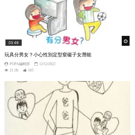
Wat
03:48
玩具分男女？小心性別定型窒礙子女潛能
POPA編輯部
12/12/2022
21.1K
165