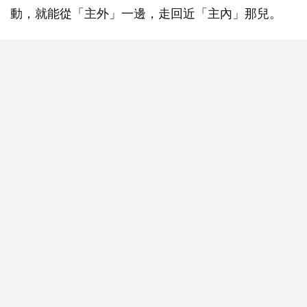
動，就能從「主外」一邊，走回近「主內」那兒。