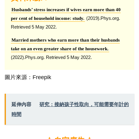
Husbands’ stress increases if wives earn more than 40
(2019).Phys.org.
per cent of household income: study.
Retrieved 5 May 2022.
Married mothers who earn more than their husbands
take on an even greater share of the housework.
(2022).Phys.org. Retrieved 5 May 2022.
圖片來源：Freepik
延伸內容
研究：接納孩子性取向，可能需要年計的
時間