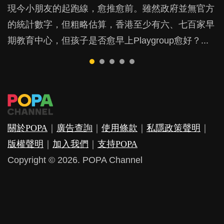
現今小朋友的起跑線，愈推愈前。雖然政府並無官方
由美國學者所創的 tools of the mind 課程，學生以遊
許多媽媽心底可能都有一刻掙扎過：究竟全職好，還
父母日夜無間、身心俱疲地照顧BB，如何做到正向
鬱，影響日常生活，嚴重的甚至會有自殺，或傷害小
的統計數字，但粗略估算，香港至少有六、七百家早
戲方式學習，學術能力和自制能力亦明顯比其他小朋
是在職好。雖說每個家庭都有自己的獨特狀況和考慮
教養？部份父母更會為了小朋友放棄自己的嗜好、減
朋友的念頭。但為何爸爸患上產後抑鬱往往難以察
期教育中心，但孩子是否愈早上Playgroup愈好？...
友優勝，到底這課程有何特別之處？...
因素，但原來全職和在職媽媽所養育的子女其實都各
少出席朋友聚會等等，你以為會換來美好的親子關
覺？...
有擅長。...
係，有助小朋友成長，但原來父母身心虛耗對孩子的
成長可能有意想不到的影響！...
關於POPA
｜
廣告查詢
｜
使用條款
｜
私隱政策聲明
｜
版權聲明
｜
加入我們
｜
支持POPA
Copyright © 2026. POPA Channel