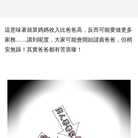
這意味著就算媽媽收入比爸爸高，反而可能要做更多
家務……講到呢度，大家可能會開始譴責爸爸，但稍
安無躁！其實爸爸都有苦衷㗎！