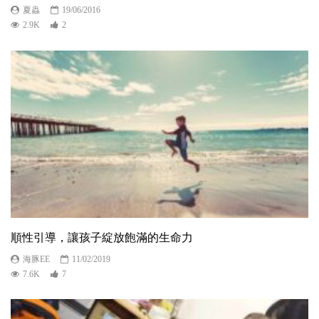
夏蟲
19/06/2016
2.9K
2
順性引導，讓孩子綻放飽滿的生命力
海豚EE
11/02/2019
7.6K
7