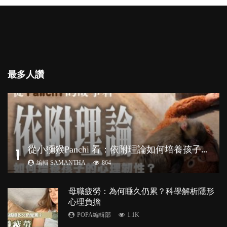
最多人讚
從
小獼猴Panchi 看：依附理論如何培養孩子心理韌性？
1
編輯 SAMANTHA
864
母職疲勞：為何睡久仍累？科學解析隱形
心理負擔
POPA編輯部
1.1K