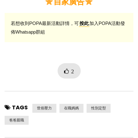
自家廣告
若想收到POPA最新活動詳情，可
加入POPA活動發
按此
佈Whatsapp群組
2
TAGS
世俗壓力
在職媽媽
性別定型
爸爸親職