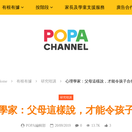
有根有據
按階段
家長及學童支援服務
廣告合
Home
有根有據
研究咁講
心理學家：父母這樣說，才能令孩子合
研究咁講
學家：父母這樣說，才能令孩
POPA編輯部
20/09/2019
0
13.7K
3