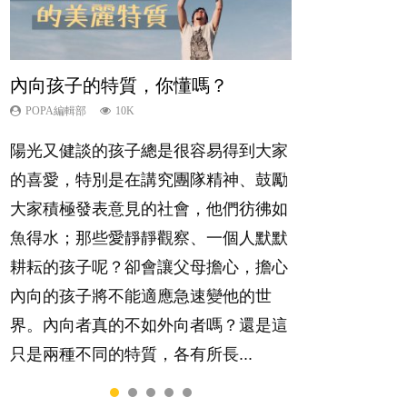
內向孩子的特質，你懂嗎？
孩子能力天注定？
愛孩子也別忘了愛自己，父母如何
夫妻必看！經營婚姻，沒捷徑
想孩子學好外語，點做好？
關顧自己的身心靈？
POPA編輯部
POPA編輯部
POPA編輯部
POPA編輯部
10K
7.9K
22.9K
9.9K
POPA編輯部
14.8K
陽光又健談的孩子總是很容易得到大家
很多父母都希望孩子係個「叻仔叻
你是不是也曾經以為只要跟相愛的人結
有人話學多種語言越早開始越好，有人
照顧孩子衣食住行、陪同兒女應對功課
的喜愛，特別是在講究團隊精神、鼓勵
女」，學業別太差，日常自理井井有
婚，就自然能走到白頭，但生了孩子卻
卻說一時間太多語言，會令孩子感到混
測驗，還要陪玩製造親子時間，尚要處
大家積極發表意見的社會，他們彷彿如
條。這樣的孩子是萬中無一，還是魚與
發現事情不如你所料？ 經營婚姻，不
淆，到底誰是誰非？聽聽專家怎樣說，
理家中雜項要務……當父母的，有千百
魚得水；那些愛靜靜觀察、一個人默默
熊掌，不能兼得？...
如我們想像的簡單，卻也不是大家說得
解開語言學習的迷思～...
個任務要做。可惜，有一樣重要至極
耕耘的孩子呢？卻會讓父母擔心，擔心
那麼難。一起來認識婚姻的真相！...
的，總被遺漏——關注自己的情緒和心
內向的孩子將不能適應急速變他的世
理健康。...
界。內向者真的不如外向者嗎？還是這
只是兩種不同的特質，各有所長...