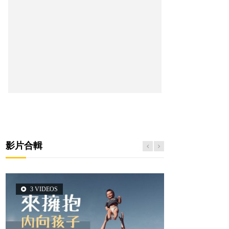
影片合輯
3 VIDEOS
6 VIDEOS
6 VIDEOS
5 VIDEOS
2 VIDEOS