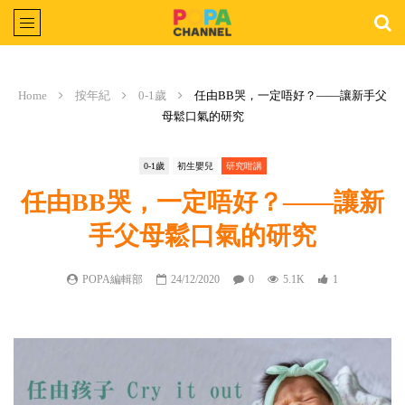
Home
按年紀
0-1歲
任由BB哭，一定唔好？——讓新手父
母鬆口氣的研究
0-1歲
初生嬰兒
研究咁講
任由BB哭，一定唔好？——讓新
手父母鬆口氣的研究
POPA編輯部
24/12/2020
0
5.1K
1