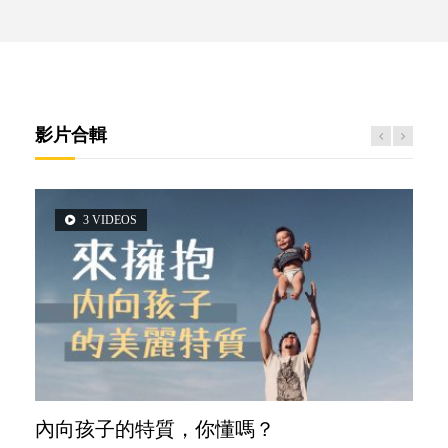
影片合輯
3 VIDEOS
2 VIDEOS
5 VIDEOS
6 VIDEOS
6 VIDEOS
內向孩子的特質，你懂嗎？
想孩子學好外語，點做好？
夫妻必看！經營婚姻，沒捷徑
孩子能力天注定？
愛孩子也別忘了愛自己，父母如何關顧自