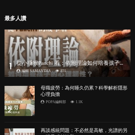
最多人讚
從
小獼猴Panchi 看：依附理論如何培養孩子心理韌性？
1
編輯 SAMANTHA
851
母職疲勞：為何睡久仍累？科學解析隱形
心理負擔
POPA編輯部
1.1K
2
再談感統問題：不必然是高敏，光譜的另