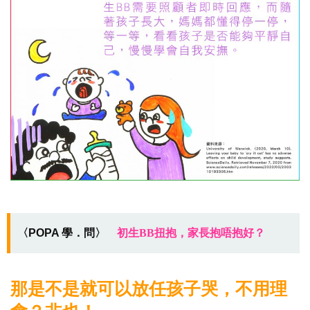
〈POPA 學．問〉
初生BB扭抱，家長抱唔抱好？
那是不是就可以放任孩子哭，不用理