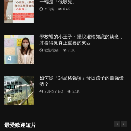
一端是「低敏兒」
MO媽
6.4K
3
學校裡的小王子：擺脫灌輸知識的執念，
才看得見真正重要的東西
歡迎投稿
7.3K
4
如何從「24品格強項」發掘孩子的最強優
勢？
SUNNY HO
3.1K
5
最受歡迎短片