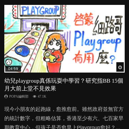
Wat
Wat
Wat
Wat
Wat
04:59
03:39
03:02
04:06
04:18
幼兒playgroup真係玩耍中學習？研究指BB 15個
幼稚園遊戲課 如何刺激幼兒自發學習取代獎勵
老公患產後憂鬱症對BB的影響
全職好？在職好？｜全職媽媽與在職媽媽的壓
凡事以BB為中心，就係好爸媽？｜別忽視父母
月大前上堂不見效果
與懲罰？
力與價值
的身心虛耗
POPA編輯部
15.9K
POPA編輯部
POPA編輯部
POPA編輯部
POPA編輯部
47.1K
33.1K
25.8K
31.5K
BB出生後，不止媽媽，爸爸也有機會患上產後抑
現今小朋友的起跑線，愈推愈前。雖然政府並無官方
由美國學者所創的 tools of the mind 課程，學生以遊
許多媽媽心底可能都有一刻掙扎過：究竟全職好，還
父母日夜無間、身心俱疲地照顧BB，如何做到正向
鬱，影響日常生活，嚴重的甚至會有自殺，或傷害小
的統計數字，但粗略估算，香港至少有六、七百家早
戲方式學習，學術能力和自制能力亦明顯比其他小朋
是在職好。雖說每個家庭都有自己的獨特狀況和考慮
教養？部份父母更會為了小朋友放棄自己的嗜好、減
朋友的念頭。但為何爸爸患上產後抑鬱往往難以察
期教育中心，但孩子是否愈早上Playgroup愈好？...
友優勝，到底這課程有何特別之處？...
因素，但原來全職和在職媽媽所養育的子女其實都各
少出席朋友聚會等等，你以為會換來美好的親子關