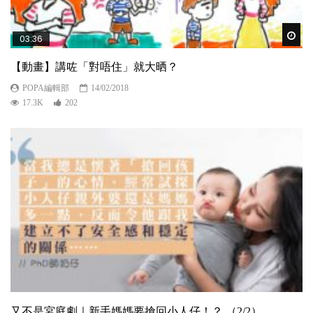
Wat
03:36
【動畫】講咗「對唔住」就大晒？
POPA編輯部
14/02/2018
17.3K
202
又不是宮庭劇｜新手媽媽要搶回小人仔！？ （2/2）