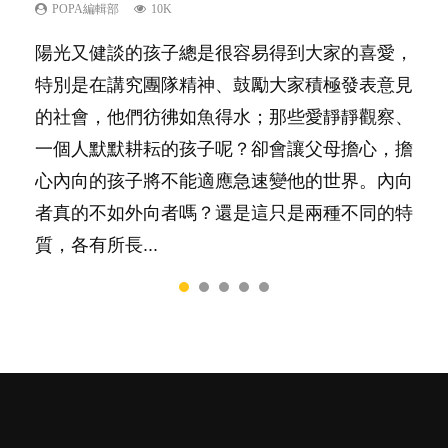
己的身心靈？
POPA編輯部
POPA編輯部
POPA編輯部
POPA編輯部
10K
9.9K
22.9K
7.9K
POPA編輯部
14.8K
陽光又健談的孩子總是很容易得到大家的喜愛，
有人話學多種語言越早開始越好，有人卻說一時
你是不是也曾經以為只要跟相愛的人結婚，就自
很多父母都希望孩子係個「叻仔叻女」，學業別
照顧孩子衣食住行、陪同兒女應對功課測驗，還
特別是在講究團隊精神、鼓勵大家積極發表意見
間太多語言，會令孩子感到混淆，到底誰是誰
然能走到白頭，但生了孩子卻發現事情不如你所
太差，日常自理井井有條。這樣的孩子是萬中無
要陪玩製造親子時間，尚要處理家中雜項要
的社會，他們彷彿如魚得水；那些愛靜靜觀察、
非？聽聽專家怎樣說，解開語言學習的迷思～...
料？ 經營婚姻，不如我們想像的簡單，卻也不
一，還是魚與熊掌，不能兼得？...
務……當父母的，有千百個任務要做。可惜，有
一個人默默耕耘的孩子呢？卻會讓父母擔心，擔
是大家說得那麼難。一起來認識婚姻的真相！...
一樣重要至極的，總被遺漏——關注自己的情緒
心內向的孩子將不能適應急速變他的世界。內向
和心理健康。...
者真的不如外向者嗎？還是這只是兩種不同的特
質，各有所長...