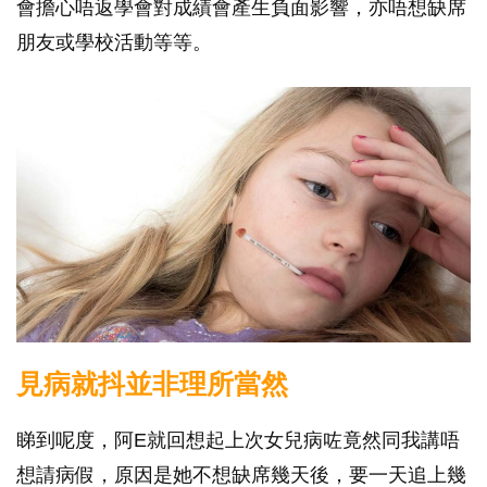
會擔心唔返學會對成績會產生負面影響，亦唔想缺席
朋友或學校活動等等。
見病就抖並非理所當然
睇到呢度，阿E就回想起上次女兒病咗竟然同我講唔
想請病假，原因是她不想缺席幾天後，要一天追上幾