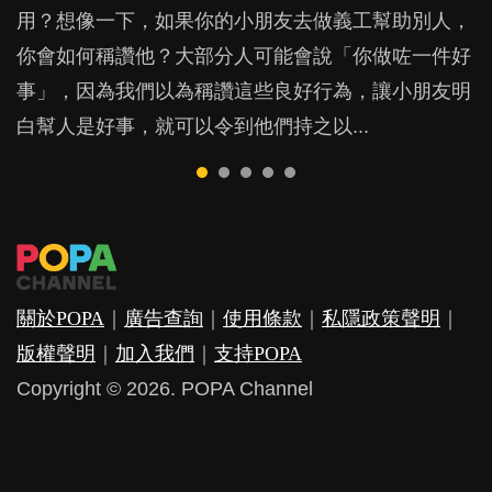
時，會用書面語朗讀，還是用口語講？原來不同的方
用？想像一下，如果你的小朋友去做義工幫助別人，
他們放東西入口，隨時會影響孩子的身心發展？...
法，卻隱藏著危機，隨時令孩子蒙受精神傷害？...
長的信念才是關鍵，並會在不知不覺間影響了孩子的
式都各有影響？...
你會如何稱讚他？大部分人可能會說「你做咗一件好
表現……...
事」，因為我們以為稱讚這些良好行為，讓小朋友明
白幫人是好事，就可以令到他們持之以...
關於POPA
｜
廣告查詢
｜
使用條款
｜
私隱政策聲明
｜
版權聲明
｜
加入我們
｜
支持POPA
Copyright © 2026. POPA Channel