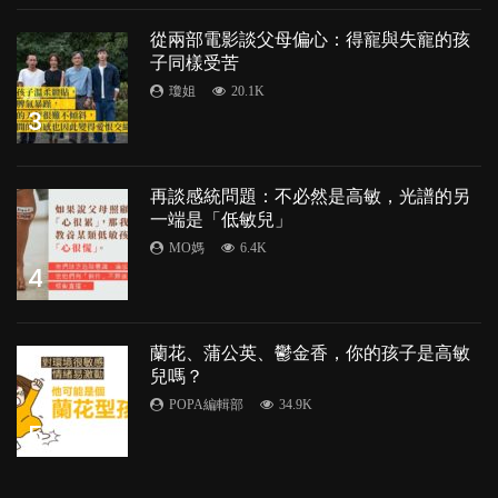
從兩部電影談父母偏心：得寵與失寵的孩
子同樣受苦
瓊姐
20.1K
3
再談感統問題：不必然是高敏，光譜的另
一端是「低敏兒」
MO媽
6.4K
4
蘭花、蒲公英、鬱金香，你的孩子是高敏
兒嗎？
POPA編輯部
34.9K
5