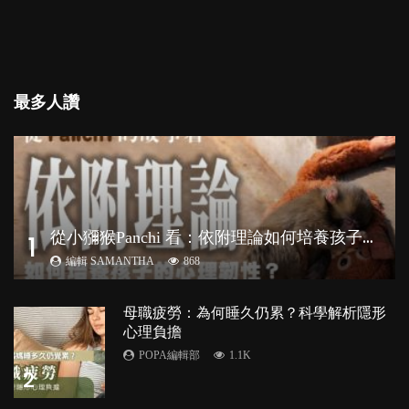
最多人讚
從
小獼猴Panchi 看：依附理論如何培養孩子心理韌性？
1
編輯 SAMANTHA
868
母職疲勞：為何睡久仍累？科學解析隱形
心理負擔
POPA編輯部
1.1K
2