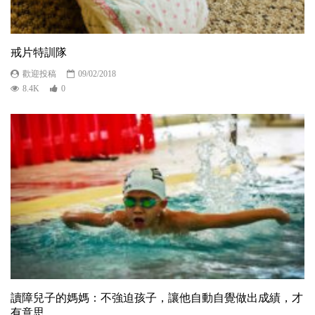
戒片特訓隊
歡迎投稿
09/02/2018
8.4K
0
讀障兒子的媽媽：不強迫孩子，讓他自動自覺做出成績，才
有意思