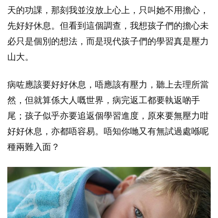
天的功課，那刻我並沒放上心上，只叫她不用擔心，
先好好休息。但看到這個調查，我想孩子們的擔心未
必只是個別的想法，而是現代孩子們的學習真是壓力
山大。
病咗應該要好好休息，唔應該有壓力，聽上去理所當
然，但就算係大人嘅世界，病完返工都要執返啲手
尾；孩子似乎亦要追返個學習進度，原來要無壓力咁
好好休息，亦都唔容易。唔知你哋又有無試過處喺呢
種兩難入面？