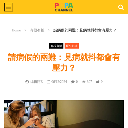
Home
有根有據
請病假的兩難：見病就抖都會有壓力？
有根有據
研究咁講
請病假的兩難：見病就抖都會有
壓力？
編輯阿E
06/12/2024
0
397
0