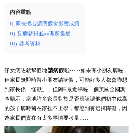
內容重點
I)
家長擔心請病假會影響成績
II)
見病就抖並非理所當然
III)
參考資料
仔女病咗就幫佢哋
請病假
啦⋯⋯如果有小朋友病咗，
但家長無即時幫小朋友請病假，可能好多人都會聯想
到家長係「怪獸」，但阿E最近睇咗一個美國全國調
查顯示，當地許多家長對於是否應該讓他們初中或高
的孩子病時留在家裡不上學，都感到有選擇障礙，因
為家長們實在有太多事情要考量……