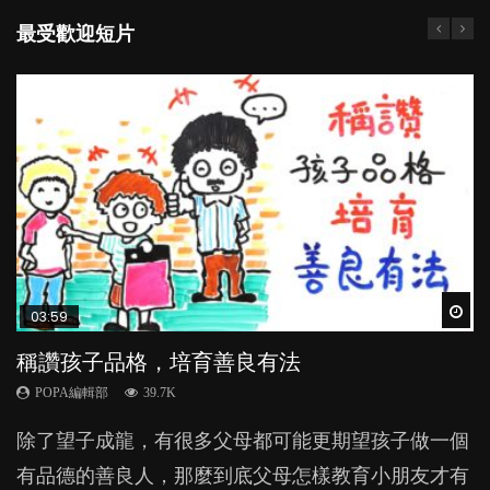
最受歡迎短片
Wat
Wat
Wat
Wat
Wat
03:59
03:41
04:28
03:48
03:31
稱讚孩子品格，培育善良有法
BB口腔期乜都放入口，父母該制止還是放手？
管教｜唔打得，唔罵得，Time-out又得唔得？
親子閱讀方法與技巧 用書面語抑或口語講故
【動畫】父母信念如何，子女也必如何？
事？
POPA編輯部
POPA編輯部
POPA編輯部
POPA編輯部
39.7K
25.5K
36.2K
20.2K
POPA編輯部
33.8K
除了望子成龍，有很多父母都可能更期望孩子做一個
BB最喜歡隨手拿起什麼都放入口中，有人說一旦養
很多家長期望以time-out「暫停隔離法」，讓孩子跟
俗語有云「好醜命生成」，那麼孩子聰明或愚笨、將
親子共讀的好處不需多說，但你和孩子看書講故事
有品德的善良人，那麼到底父母怎樣教育小朋友才有
成吮手指的習慣，大個就很難戒，但原來一刀切阻止
令他失控的情境隔離，從而有反思的空間。不過這方
來有沒有成就，是不是早就由天注定？原來，父母師