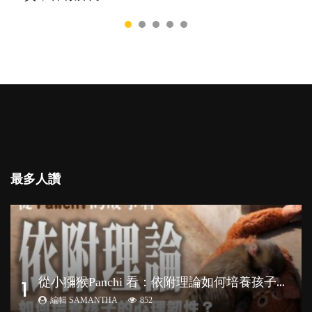
最多人讚
從
小獼猴Panchi 看：依附理論如何培養孩子心理韌性？
1
編輯 SAMANTHA
852