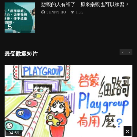
悲觀的人有福了，原來樂觀也可以練習？
SUNNY HO
1.3K
5
最受歡迎短片
Wat
Wat
Wat
Wat
Wat
04:59
03:39
03:02
04:06
03:41