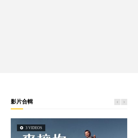
影片合輯
3 VIDEOS
2 VIDEOS
5 VIDEOS
14 VIDEOS
6 VIDEOS