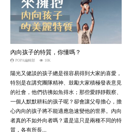
內向孩子的特質，你懂嗎？
想孩子學好外語，點做好？
夫妻必看！經營婚姻，沒捷徑
新手父母不用怕
孩子能力天注定？
POPA編輯部
POPA編輯部
POPA編輯部
POPA編輯部
POPA編輯部
10K
9.9K
22.9K
16.3K
7.9K
陽光又健談的孩子總是很容易得到大家的喜愛，
有人話學多種語言越早開始越好，有人卻說一時
你是不是也曾經以為只要跟相愛的人結婚，就自
相信許多人初為人父母，由懷孕開始到孩子呱呱
很多父母都希望孩子係個「叻仔叻女」，學業別
特別是在講究團隊精神、鼓勵大家積極發表意見
間太多語言，會令孩子感到混淆，到底誰是誰
然能走到白頭，但生了孩子卻發現事情不如你所
落地，心中都有數之不盡的問題～這裡一次過集
太差，日常自理井井有條。這樣的孩子是萬中無
的社會，他們彷彿如魚得水；那些愛靜靜觀察、
非？聽聽專家怎樣說，解開語言學習的迷思～...
料？ 經營婚姻，不如我們想像的簡單，卻也不
合我們以往製作過的相關短片。 這段路讓我們
一，還是魚與熊掌，不能兼得？...
一個人默默耕耘的孩子呢？卻會讓父母擔心，擔
是大家說得那麼難。一起來認識婚姻的真相！...
跟你同行～...
心內向的孩子將不能適應急速變他的世界。內向
者真的不如外向者嗎？還是這只是兩種不同的特
質，各有所長...