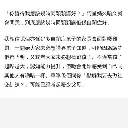
「你覺得我應該幾時同穎穎講好？」阿星媽久唔久就
會問我，到底應該幾時同穎穎講佢係自閉症好。
我相信呢個亦係好多自閉症孩子的家長會面對嘅難
題。一開始大家未必想講畀孩子知道，可能因為講咗
佢都唔明，又或者大家未必想標籤孩子。不過當孩子
越嚟越大，認知能力提升，佢哋會開始感受到自己同
其他人有啲唔一樣。單單係佢問你「點解我要去做社
交訓練？」可能已經考起唔少父母。