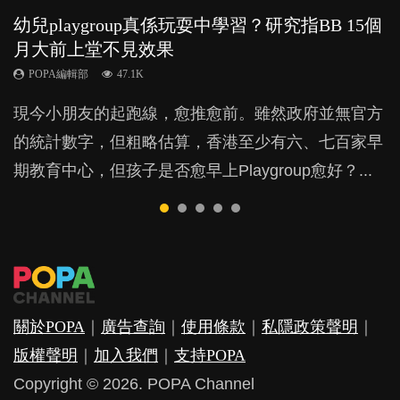
幼兒playgroup真係玩耍中學習？研究指BB 15個
幼稚園遊戲課 如何刺激幼兒自發學習取代獎勵
老公患產後憂鬱症對BB的影響
全職好？在職好？｜全職媽媽與在職媽媽的壓
BB口腔期乜都放入口，父母該制止還是放手？
月大前上堂不見效果
與懲罰？
力與價值
POPA編輯部
POPA編輯部
15.9K
25.5K
POPA編輯部
POPA編輯部
POPA編輯部
47.1K
33.1K
25.8K
BB出生後，不止媽媽，爸爸也有機會患上產後抑
BB最喜歡隨手拿起什麼都放入口中，有人說一旦養
現今小朋友的起跑線，愈推愈前。雖然政府並無官方
由美國學者所創的 tools of the mind 課程，學生以遊
許多媽媽心底可能都有一刻掙扎過：究竟全職好，還
鬱，影響日常生活，嚴重的甚至會有自殺，或傷害小
成吮手指的習慣，大個就很難戒，但原來一刀切阻止
的統計數字，但粗略估算，香港至少有六、七百家早
戲方式學習，學術能力和自制能力亦明顯比其他小朋
是在職好。雖說每個家庭都有自己的獨特狀況和考慮
朋友的念頭。但為何爸爸患上產後抑鬱往往難以察
他們放東西入口，隨時會影響孩子的身心發展？...
期教育中心，但孩子是否愈早上Playgroup愈好？...
友優勝，到底這課程有何特別之處？...
因素，但原來全職和在職媽媽所養育的子女其實都各
覺？...
有擅長。...
關於POPA
｜
廣告查詢
｜
使用條款
｜
私隱政策聲明
｜
版權聲明
｜
加入我們
｜
支持POPA
Copyright © 2026. POPA Channel