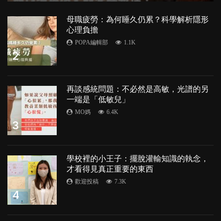
母職疲勞：為何睡久仍累？科學解析隱形
心理負擔
POPA編輯部
1.1K
2
再談感統問題：不必然是高敏，光譜的另
一端是「低敏兒」
MO媽
6.4K
3
學校裡的小王子：擺脫灌輸知識的執念，
才看得見真正重要的東西
歡迎投稿
7.3K
4