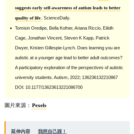
suggests early self-awareness of autism leads to better
. ScienceDaily.
quality of life
Tomisin Oredipe, Bella Kofner, Ariana Riccio, Eilidh
Cage, Jonathan Vincent, Steven K Kapp, Patrick
Dwyer, Kristen Gillespie-Lynch. Does learning you are
autistic at a younger age lead to better adult outcomes?
A participatory exploration of the perspectives of autistic
university students. Autism, 2022; 136236132210867
DOI: 10.1177/13623613221086700
圖片來源：
Pexels
延伸內容
我想自己踩！