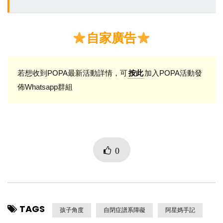
自家廣告
若想收到POPA最新活動詳情，可
加入POPA活動發
按此
佈Whatsapp群組
0
TAGS
孩子角度
自閉症譜系障礙
阿星媽手記