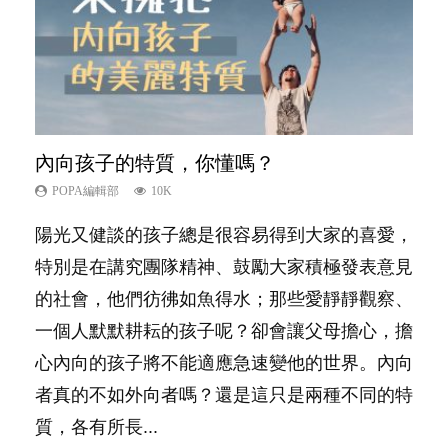
內向孩子的特質，你懂嗎？
想孩子學好外語，點做好？
夫妻必看！經營婚姻，沒捷徑
新手父母不用怕
孩子能力天注定？
POPA編輯部
POPA編輯部
POPA編輯部
POPA編輯部
POPA編輯部
10K
9.9K
22.9K
16.3K
7.9K
陽光又健談的孩子總是很容易得到大家的喜愛，
有人話學多種語言越早開始越好，有人卻說一時
你是不是也曾經以為只要跟相愛的人結婚，就自
相信許多人初為人父母，由懷孕開始到孩子呱呱
很多父母都希望孩子係個「叻仔叻女」，學業別
特別是在講究團隊精神、鼓勵大家積極發表意見
間太多語言，會令孩子感到混淆，到底誰是誰
然能走到白頭，但生了孩子卻發現事情不如你所
落地，心中都有數之不盡的問題～這裡一次過集
太差，日常自理井井有條。這樣的孩子是萬中無
的社會，他們彷彿如魚得水；那些愛靜靜觀察、
非？聽聽專家怎樣說，解開語言學習的迷思～...
料？ 經營婚姻，不如我們想像的簡單，卻也不
合我們以往製作過的相關短片。 這段路讓我們
一，還是魚與熊掌，不能兼得？...
一個人默默耕耘的孩子呢？卻會讓父母擔心，擔
是大家說得那麼難。一起來認識婚姻的真相！...
跟你同行～...
心內向的孩子將不能適應急速變他的世界。內向
者真的不如外向者嗎？還是這只是兩種不同的特
質，各有所長...