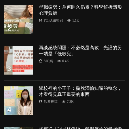
母職疲勞：為何睡久仍累？科學解析隱形
心理負擔
POPA編輯部
1.1K
2
再談感統問題：不必然是高敏，光譜的另
一端是「低敏兒」
MO媽
6.4K
3
學校裡的小王子：擺脫灌輸知識的執念，
才看得見真正重要的東西
歡迎投稿
7.3K
4
如何從「24品格強項」發掘孩子的最強優