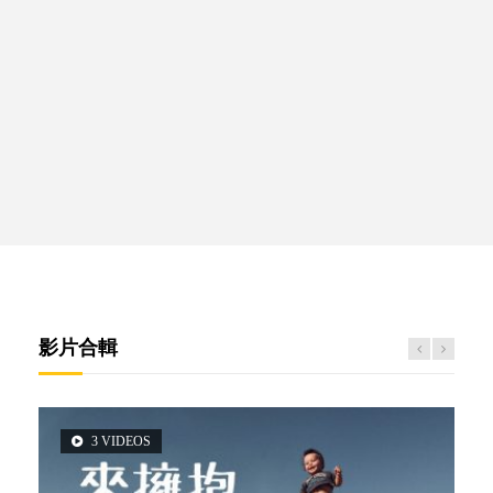
影片合輯
3 VIDEOS
2 VIDEOS
5 VIDEOS
14 VIDEOS
6 VIDEOS