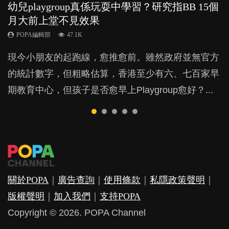
幼兒playgroup真係玩耍中學習？研究指BB 15個
幼稚園遊戲課 如何刺激幼兒自發學習取代獎勵
老公患產後憂鬱症對BB的影響
全職好？在職好？｜全職媽媽與在職媽媽的壓
BB口腔期乜都放入口，父母該制止還是放手？
月大前上堂不見效果
與懲罰？
力與價值
POPA編輯部
POPA編輯部
15.9K
25.5K
POPA編輯部
POPA編輯部
POPA編輯部
47.1K
33.1K
25.8K
BB出生後，不止媽媽，爸爸也有機會患上產後抑
BB最喜歡隨手拿起什麼都放入口中，有人說一旦養
現今小朋友的起跑線，愈推愈前。雖然政府並無官方
由美國學者所創的 tools of the mind 課程，學生以遊
許多媽媽心底可能都有一刻掙扎過：究竟全職好，還
鬱，影響日常生活，嚴重的甚至會有自殺，或傷害小
成吮手指的習慣，大個就很難戒，但原來一刀切阻止
的統計數字，但粗略估算，香港至少有六、七百家早
戲方式學習，學術能力和自制能力亦明顯比其他小朋
是在職好。雖說每個家庭都有自己的獨特狀況和考慮
朋友的念頭。但為何爸爸患上產後抑鬱往往難以察
他們放東西入口，隨時會影響孩子的身心發展？...
期教育中心，但孩子是否愈早上Playgroup愈好？...
友優勝，到底這課程有何特別之處？...
因素，但原來全職和在職媽媽所養育的子女其實都各
覺？...
有擅長。...
關於POPA
｜
廣告查詢
｜
使用條款
｜
私隱政策聲明
｜
版權聲明
｜
加入我們
｜
支持POPA
Copyright © 2026. POPA Channel