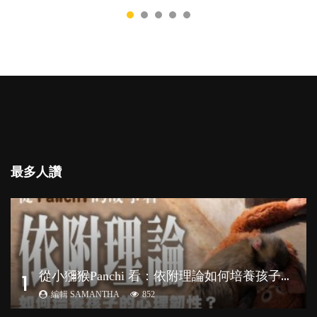
最多人讚
從
小獼猴Panchi 看：依附理論如何培養孩子心理韌性？
1
編輯 SAMANTHA
852