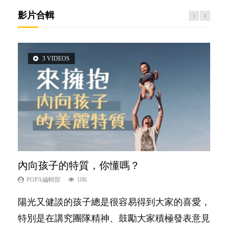
影片合輯
3 VIDEOS
6 VIDEOS
5 VIDEOS
14 VIDEOS
2 VIDEOS
內向孩子的特質，你懂嗎？
愛孩子也別忘了愛自己，父母如何關顧自
夫妻必看！經營婚姻，沒捷徑
新手父母不用怕
想孩子學好外語，點做好？
己的身心靈？
POPA編輯部
POPA編輯部
POPA編輯部
POPA編輯部
10K
22.9K
16.3K
9.9K
POPA編輯部
14.8K
陽光又健談的孩子總是很容易得到大家的喜愛，
你是不是也曾經以為只要跟相愛的人結婚，就自
相信許多人初為人父母，由懷孕開始到孩子呱呱
有人話學多種語言越早開始越好，有人卻說一時
照顧孩子衣食住行、陪同兒女應對功課測驗，還
特別是在講究團隊精神、鼓勵大家積極發表意見
然能走到白頭，但生了孩子卻發現事情不如你所
落地，心中都有數之不盡的問題～這裡一次過集
間太多語言，會令孩子感到混淆，到底誰是誰