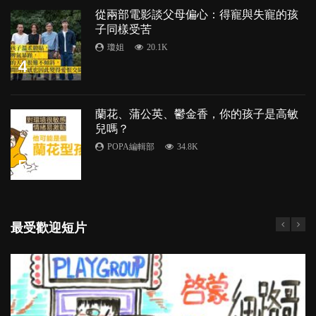
從兩部電影談父母偏心：得寵與失寵的孩
子同樣受苦
瓊姐
20.1K
4
蘭花、蒲公英、鬱金香，你的孩子是高敏
兒嗎？
POPA編輯部
34.8K
5
最受歡迎短片