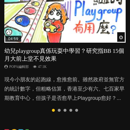
Wat
Wat
Wat
Wat
Wat
04:59
03:39
03:02
04:06
03:41
幼兒playgroup真係玩耍中學習？研究指BB 15個
幼稚園遊戲課 如何刺激幼兒自發學習取代獎勵
老公患產後憂鬱症對BB的影響
全職好？在職好？｜全職媽媽與在職媽媽的壓
BB口腔期乜都放入口，父母該制止還是放手？
月大前上堂不見效果
與懲罰？
力與價值
POPA編輯部
POPA編輯部
15.9K
25.5K
POPA編輯部
POPA編輯部
POPA編輯部
47.1K
33.1K
25.8K
BB出生後，不止媽媽，爸爸也有機會患上產後抑
BB最喜歡隨手拿起什麼都放入口中，有人說一旦養
現今小朋友的起跑線，愈推愈前。雖然政府並無官方
由美國學者所創的 tools of the mind 課程，學生以遊
許多媽媽心底可能都有一刻掙扎過：究竟全職好，還
鬱，影響日常生活，嚴重的甚至會有自殺，或傷害小
成吮手指的習慣，大個就很難戒，但原來一刀切阻止
的統計數字，但粗略估算，香港至少有六、七百家早
戲方式學習，學術能力和自制能力亦明顯比其他小朋
是在職好。雖說每個家庭都有自己的獨特狀況和考慮
朋友的念頭。但為何爸爸患上產後抑鬱往往難以察
他們放東西入口，隨時會影響孩子的身心發展？...
期教育中心，但孩子是否愈早上Playgroup愈好？...
友優勝，到底這課程有何特別之處？...
因素，但原來全職和在職媽媽所養育的子女其實都各
覺？...
有擅長。...