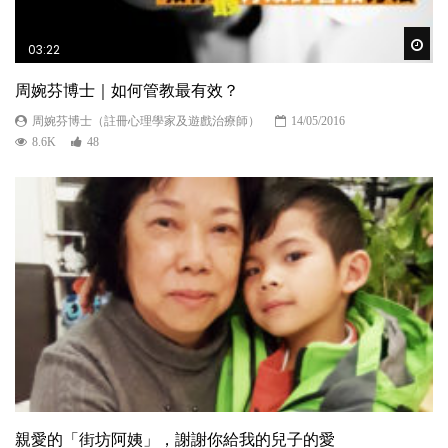
Wat
03:22
周婉芬博士｜如何管教最有效？
周婉芬博士（註冊心理學家及遊戲治療師）
14/05/2016
8.6K
48
親愛的「街坊阿姨」，謝謝你給我的兒子的愛