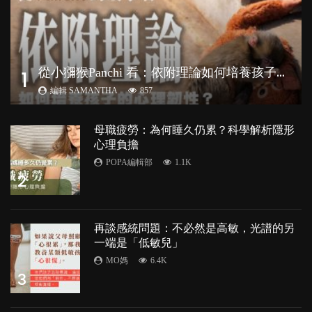
從
小獼猴Panchi 看：依附理論如何培養孩子心理韌性？
1
編輯 SAMANTHA
857
母職疲勞：為何睡久仍累？科學解析隱形
心理負擔
POPA編輯部
1.1K
2
再談感統問題：不必然是高敏，光譜的另
一端是「低敏兒」
MO媽
6.4K
3