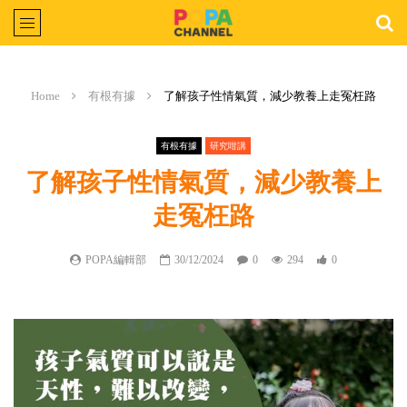
Home
有根有據
了解孩子性情氣質，減少教養上走冤枉路
有根有據
研究咁講
了解孩子性情氣質，減少教養上
走冤枉路
POPA編輯部
30/12/2024
0
294
0