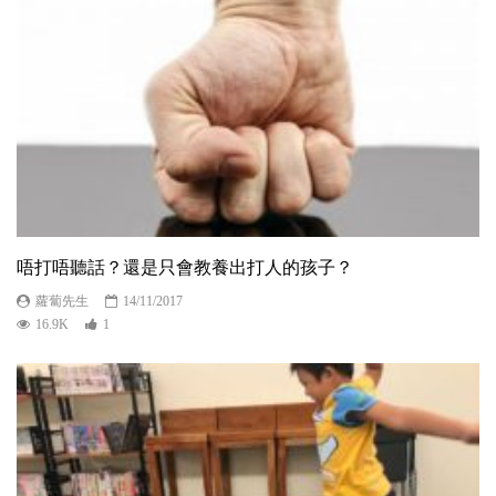
唔打唔聽話？還是只會教養出打人的孩子？
蘿蔔先生
14/11/2017
16.9K
1