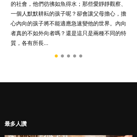
要陪玩製造親子時間，尚要處理家中雜項要
的社會，他們彷彿如魚得水；那些愛靜靜觀察、
料？ 經營婚姻，不如我們想像的簡單，卻也不
合我們以往製作過的相關短片。 這段路讓我們
非？聽聽專家怎樣說，解開語言學習的迷思～...
務……當父母的，有千百個任務要做。可惜，有
一個人默默耕耘的孩子呢？卻會讓父母擔心，擔
是大家說得那麼難。一起來認識婚姻的真相！...
跟你同行～...
一樣重要至極的，總被遺漏——關注自己的情緒
心內向的孩子將不能適應急速變他的世界。內向
和心理健康。...
者真的不如外向者嗎？還是這只是兩種不同的特
質，各有所長...
最多人讚