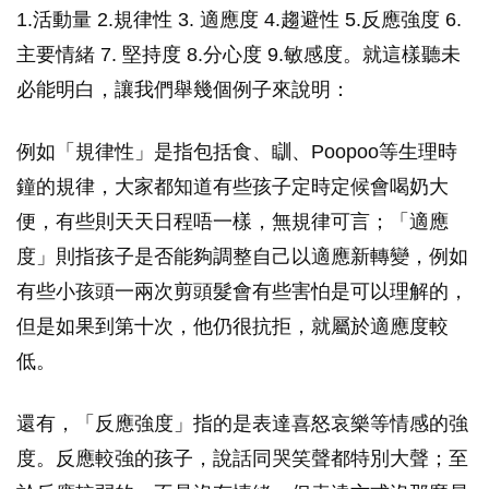
1.活動量 2.規律性 3. 適應度 4.趨避性 5.反應強度 6.
主要情緒 7. 堅持度 8.分心度 9.敏感度。就這樣聽未
必能明白，讓我們舉幾個例子來說明：
例如「規律性」是指包括食、瞓、Poopoo等生理時
鐘的規律，大家都知道有些孩子定時定候會喝奶大
便，有些則天天日程唔一樣，無規律可言；「適應
度」則指孩子是否能夠調整自己以適應新轉變，例如
有些小孩頭一兩次剪頭髮會有些害怕是可以理解的，
但是如果到第十次，他仍很抗拒，就屬於適應度較
低。
還有，「反應強度」指的是表達喜怒哀樂等情感的強
度。反應較強的孩子，說話同哭笑聲都特別大聲；至