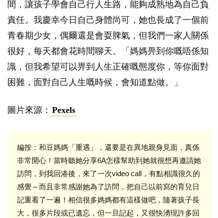
間，讓孩子學會自己行人生路，能夠成熟地為自己負
責任。我慶幸今日自己身體尚可，她也長成了一個前
青春期少女，偶爾還是會耍脾氣，但我們一家人關係
很好，每天都會花時間聊天。「媽媽畀到你嘅唔係知
識，但我希望可以畀到人生正確嘅態度你，等你面對
困難，面對自己人生嘅時候，會知道點做。」
圖片來源：
Pexels
編按：和豆媽媽「重遇」，還要是在異地親身見面，真係
非常開心！當時聽她分享6A怎樣幫助到她就很想再邀請她
訪問，到我回港後，來了一次video call，有點相識很久的
感覺～而且非常感謝她為了訪問，把自己以前寫的育兒日
記重看了一遍！相信很多媽媽都有這樣做吧，隨著孩子長
大，很多片段或已遺忘，但一旦記起，又很快湧現許多回