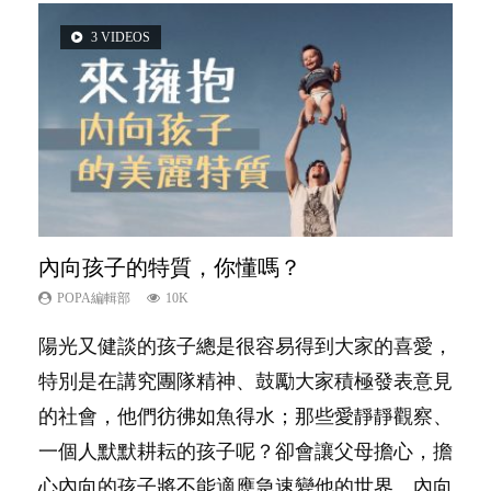
3 VIDEOS
5 VIDEOS
14 VIDEOS
2 VIDEOS
6 VIDEOS
內向孩子的特質，你懂嗎？
夫妻必看！經營婚姻，沒捷徑
新手父母不用怕
想孩子學好外語，點做好？
孩子能力天注定？
POPA編輯部
POPA編輯部
POPA編輯部
POPA編輯部
POPA編輯部
10K
22.9K
16.3K
9.9K
7.9K
陽光又健談的孩子總是很容易得到大家的喜愛，
你是不是也曾經以為只要跟相愛的人結婚，就自
相信許多人初為人父母，由懷孕開始到孩子呱呱
有人話學多種語言越早開始越好，有人卻說一時
很多父母都希望孩子係個「叻仔叻女」，學業別
特別是在講究團隊精神、鼓勵大家積極發表意見
然能走到白頭，但生了孩子卻發現事情不如你所
落地，心中都有數之不盡的問題～這裡一次過集
間太多語言，會令孩子感到混淆，到底誰是誰
太差，日常自理井井有條。這樣的孩子是萬中無
的社會，他們彷彿如魚得水；那些愛靜靜觀察、
料？ 經營婚姻，不如我們想像的簡單，卻也不
合我們以往製作過的相關短片。 這段路讓我們
非？聽聽專家怎樣說，解開語言學習的迷思～...
一，還是魚與熊掌，不能兼得？...
一個人默默耕耘的孩子呢？卻會讓父母擔心，擔
是大家說得那麼難。一起來認識婚姻的真相！...
跟你同行～...
心內向的孩子將不能適應急速變他的世界。內向