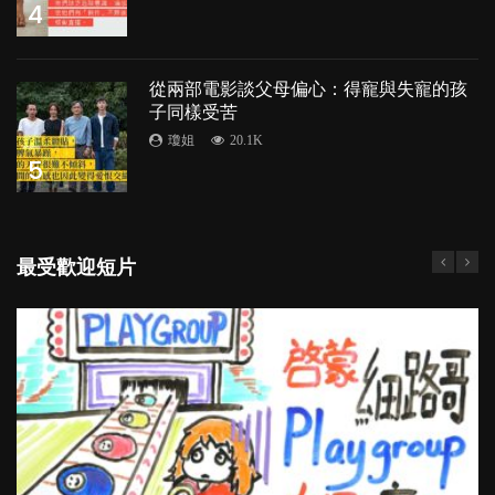
4
從兩部電影談父母偏心：得寵與失寵的孩
子同樣受苦
瓊姐
20.1K
5
最受歡迎短片