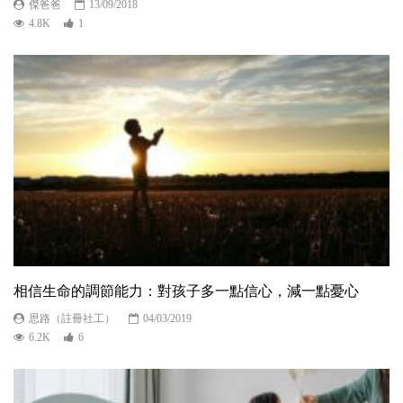
傑爸爸
13/09/2018
4.8K
1
相信生命的調節能力：對孩子多一點信心，減一點憂心
思路（註冊社工）
04/03/2019
6.2K
6