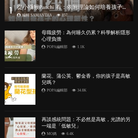
從
小獼猴Panchi 看：依附理論如何培養孩子心理韌性？
1
編輯 SAMANTHA
857
母職疲勞：為何睡久仍累？科學解析隱形
心理負擔
POPA編輯部
1.1K
2
蘭花、蒲公英、鬱金香，你的孩子是高敏
兒嗎？
POPA編輯部
34.8K
3
再談感統問題：不必然是高敏，光譜的另
一端是「低敏兒」
MO媽
6.4K