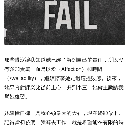
那些眼淚讓我知道她已經了解到自己的責任，所以沒
有多加責罵，而是以愛（Affection）和時間
（Availability），繼續陪著她走過這挫敗感。後來，
她果真對課業比從前上心，升到小三，她會主動請我
幫她復習。
她學懂自律，是我心頭最大的大石，現在終能放下。
記得當初發病，我辭去工作，就是希望能在有限的時