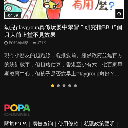
Wat
Wat
Wat
Wat
Wat
04:59
03:39
03:02
04:06
03:41
幼兒playgroup真係玩耍中學習？研究指BB 15個
幼稚園遊戲課 如何刺激幼兒自發學習取代獎勵
老公患產後憂鬱症對BB的影響
全職好？在職好？｜全職媽媽與在職媽媽的壓
BB口腔期乜都放入口，父母該制止還是放手？
月大前上堂不見效果
與懲罰？
力與價值
POPA編輯部
POPA編輯部
15.9K
25.5K
POPA編輯部
POPA編輯部
POPA編輯部
47.1K
33.1K
25.8K
BB出生後，不止媽媽，爸爸也有機會患上產後抑
BB最喜歡隨手拿起什麼都放入口中，有人說一旦養
現今小朋友的起跑線，愈推愈前。雖然政府並無官方
由美國學者所創的 tools of the mind 課程，學生以遊
許多媽媽心底可能都有一刻掙扎過：究竟全職好，還
鬱，影響日常生活，嚴重的甚至會有自殺，或傷害小
成吮手指的習慣，大個就很難戒，但原來一刀切阻止
的統計數字，但粗略估算，香港至少有六、七百家早
戲方式學習，學術能力和自制能力亦明顯比其他小朋
是在職好。雖說每個家庭都有自己的獨特狀況和考慮
朋友的念頭。但為何爸爸患上產後抑鬱往往難以察
他們放東西入口，隨時會影響孩子的身心發展？...
期教育中心，但孩子是否愈早上Playgroup愈好？...
友優勝，到底這課程有何特別之處？...
因素，但原來全職和在職媽媽所養育的子女其實都各
覺？...
有擅長。...
關於POPA
｜
廣告查詢
｜
使用條款
｜
私隱政策聲明
｜