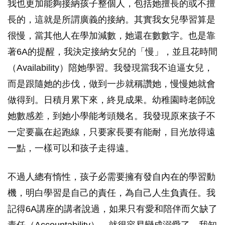
我也更加能夠接納孩子整個人，包括她擅長的或不擅
長的，這就是所謂廣義的接納。其實我女兒學習算是
很慢，當其他人在學加減數，她還在數數字。也是靠
著6A的提醒，我決定接納女兒的「慢」，並且花時間
（Availability）陪她學習。我發現當我不迫逼女兒，
而是跟隨她的步伐，做到一步就稱讚她，慢慢她就會
做得到。日積月累下來，終見成果。幼稚園時老師說
她數感差，到她小學能考頭幾名。我發現原來孩子不
一定要贏在起跑線，只要家長要有能耐，目光放得遠
一點，一樣可以和孩子走得遠。
不過人總有惰性，孩子必需要擁有發自內在的學習動
機，明白學習是自己的責任，為自己人生負責任。我
記得6A講座的講者說過，如果只有愛和陪伴而欠缺了