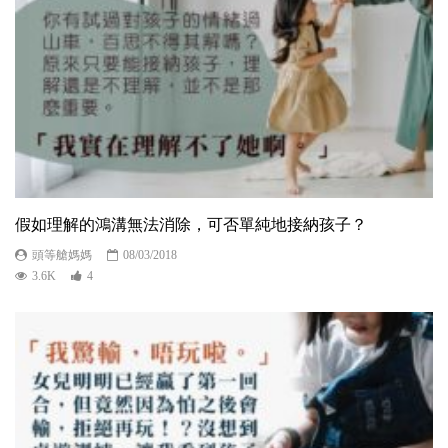
假如理解的鴻溝無法消除，可否單純地接納孩子？
頭等艙媽媽
08/03/2018
3.6K
4