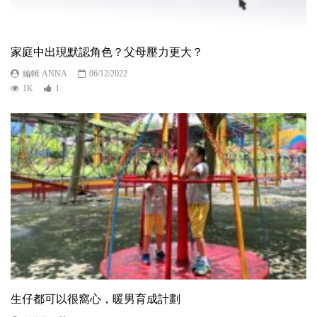
家庭中出現默認角色？父母壓力更大？
編輯 ANNA
06/12/2022
1K
1
生仔都可以很窩心，暖男育成計劃