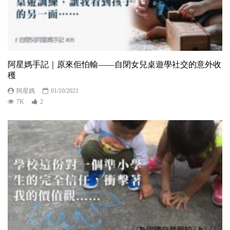
阿星媽手記｜原來佢怕輸——自閉女兒桌遊學社交的意外收
穫
阿星媽
01/10/2021
7K
2