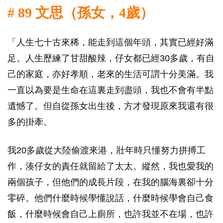
# 89 文思（孫女，4歲）
「人生七十古來稀，能走到這個年頭，其實已經好滿
足。人生歷練了甘甜酸辣，仔女都已經30多歲，有自
己的家庭，亦好孝順，老來的生活可謂十分美滿。我
一直以為要是生命在這裏走到盡頭，我也不會有半點
遺憾了。但自從孫女出生後，方才發現原來我還有很
多的掛牽。
我20多歲從大陸偷渡來港，壯年時只懂努力拼搏工
作，湊仔女的責任就留給了太太。縱然，我也愛我的
兩個孩子，但他們的成長片段，在我的腦海裏卻十分
零碎。他們什麼時候學懂說話，什麼時候學會自己食
飯，什麼時候會自己上廁所，也許我並不在場，也許