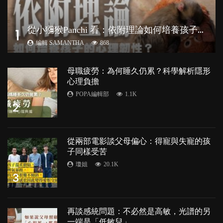
從
小獼猴Panchi 看：依附理論如何培養孩子心理韌性？
1
編輯 SAMANTHA
868
母職疲勞：為何睡久仍累？科學解析隱形
心理負擔
POPA編輯部
1.1K
2
從兩部電影談父母偏心：得寵與失寵的孩
子同樣受苦
瓊姐
20.1K
3
再談感統問題：不必然是高敏，光譜的另
一端是「低敏兒」