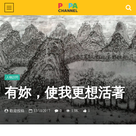
Home
教養省思
人物訪問
有妳，使我更想活著
人物訪問
有妳，使我更想活著
歡迎投稿
13/10/2017
0
1.9K
1