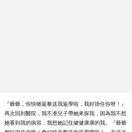
『爺爺，你快啲返黎送我返學啦，我好掛住你呀！』
再次回到醫院，我不准兒子帶她來探我，因為我不想
她看到我的病容，我想她記住健健康康的我。『爺爺