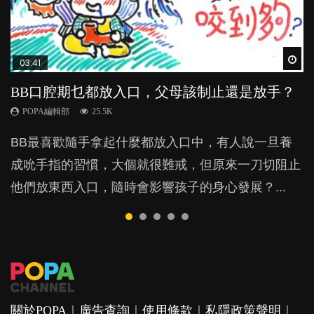
Wat
Wat
Wat
Wat
Wat
03:41
03:59
04:20
04:28
03:39
BB口腔期乜都放入口，父母該制止還是放手？
稱讚孩子品格，培育善良有法
【動畫】英語講得好，點先做得到？｜如何避
管教｜唔打得，唔罵得，Time-out又得唔得？
忽視情感需要，後果可大可小？
免港式英文
POPA編輯部
POPA編輯部
POPA編輯部
POPA編輯部
25.5K
39.7K
36.2K
20.9K
POPA編輯部
54.5K
BB最喜歡隨手拿起什麼都放入口中，有人說一旦養
除了望子成龍，有很多父母都可能更期望孩子做一個
很多家長期望以time-out「暫停隔離法」，讓孩子跟
很多媽媽都會花很多時間跟初生BB聊天講故事，想
港式英文指帶有香港口音及文法的英文，香港人之間
成吮手指的習慣，大個就很難戒，但原來一刀切阻止
有品德的善良人，那麼到底父母怎樣教育小朋友才有
令他失控的情境隔離，從而有反思的空間。不過這方
好好陪伴他，不過也有部分人認為照顧BB，放個人
溝通無間，但外國人肯定聽得一頭霧水，明明已由3
他們放東西入口，隨時會影響孩子的身心發展？...
用？想像一下，如果你的小朋友去做義工幫助別人，
法，卻隱藏著危機，隨時令孩子蒙受精神傷害？...
在旁邊就夠。事實真的如此？忽視情感的教養方式會
歲開始學英文，但學了十幾二十年，都無法好好運用
你會如何稱讚他？大部分人可能會說「你做咗一件好
對孩子造成什麼影響？...
英語，得出"This is賣飛佛"、"You are the
事」，因為我們以為稱讚這些良好行為，讓小朋友明
goodest"、"I am very thanks them"...
白幫人是好事，就可以令到他們持之以...
關於POPA
｜
廣告查詢
｜
使用條款
｜
私隱政策聲明
｜