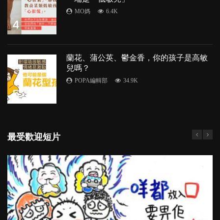
MO媽
6.4K
4
蘭花、蒲公英、鬱金香，你的孩子是高敏
兒嗎？
POPA編輯部
34.9K
5
最受歡迎短片