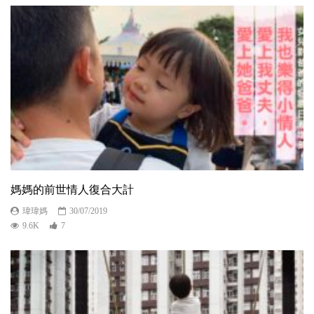
媽媽的前世情人復合大計
瑋瑋媽
30/07/2019
9.6K
7