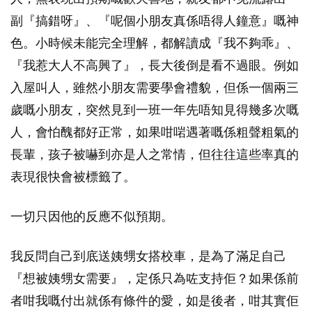
副『搞錯呀』、『呢個小朋友真係唔得人鐘意』嘅神
色。小時候未能完全理解，都解讀成『我不夠乖』、
『我惹大人不高興了』，長大後倒是看不過眼。例如
入屋叫人，雖然小朋友需要學會禮貌，但係一個兩三
歲嘅小朋友，突然見到一班一年先唔知見得幾多次嘅
人，會怕醜都好正常，如果咁啱遇著嘅係粗聲粗氣的
長輩，孩子被嚇到亦是人之常情，但往往這些率真的
表現很快會被標籤了。
一切只因他的反應不似預期。
我反問自己到底送姨甥女搭校車，是為了滿足自己
『想被姨甥女需要』，定係只為咗支持佢？如果係前
者咁我嘅付出就係有條件的愛，如是後者，咁其實佢