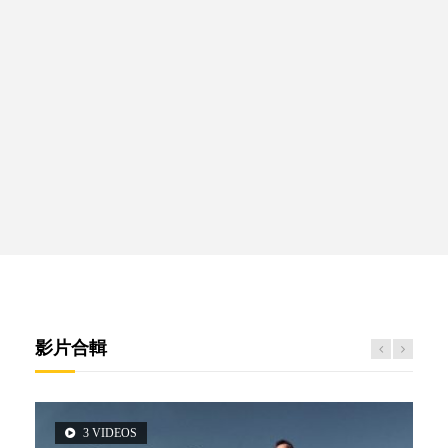
影片合輯
3 VIDEOS
5 VIDEOS
14 VIDEOS
2 VIDEOS
6 VIDEOS