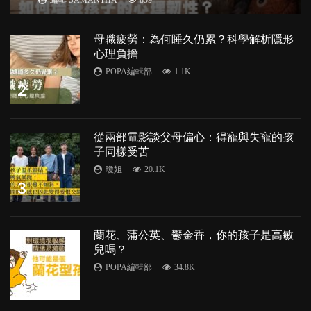
母職疲勞：為何睡久仍累？科學解析隱形
心理負擔
POPA編輯部
1.1K
2
從兩部電影談父母偏心：得寵與失寵的孩
子同樣受苦
瓊姐
20.1K
3
蘭花、蒲公英、鬱金香，你的孩子是高敏
兒嗎？
POPA編輯部
34.8K
4