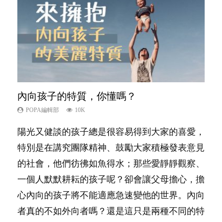
內向孩子的特質，你懂嗎？
夫妻必看！經營婚姻，沒捷徑
新手父母不用怕
想孩子學好外語，點做好？
孩子能力天注定？
POPA編輯部
POPA編輯部
POPA編輯部
POPA編輯部
POPA編輯部
10K
22.9K
16.3K
9.9K
7.9K
陽光又健談的孩子總是很容易得到大家的喜愛，
你是不是也曾經以為只要跟相愛的人結婚，就自
相信許多人初為人父母，由懷孕開始到孩子呱呱
有人話學多種語言越早開始越好，有人卻說一時
很多父母都希望孩子係個「叻仔叻女」，學業別
特別是在講究團隊精神、鼓勵大家積極發表意見
然能走到白頭，但生了孩子卻發現事情不如你所
落地，心中都有數之不盡的問題～這裡一次過集
間太多語言，會令孩子感到混淆，到底誰是誰
太差，日常自理井井有條。這樣的孩子是萬中無
的社會，他們彷彿如魚得水；那些愛靜靜觀察、
料？ 經營婚姻，不如我們想像的簡單，卻也不
合我們以往製作過的相關短片。 這段路讓我們
非？聽聽專家怎樣說，解開語言學習的迷思～...
一，還是魚與熊掌，不能兼得？...
一個人默默耕耘的孩子呢？卻會讓父母擔心，擔
是大家說得那麼難。一起來認識婚姻的真相！...
跟你同行～...
心內向的孩子將不能適應急速變他的世界。內向
者真的不如外向者嗎？還是這只是兩種不同的特