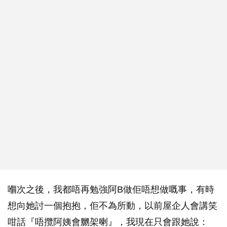
嗰次之後，我都唔再勉強阿B做佢唔想做嘅事，有時
想向她討一個抱抱，佢不為所動，以前屋企人會講笑
咁話『唔攬阿姨會嬲架喇』，我現在只會跟她說：