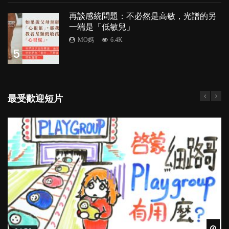
再談感統問題：不必然是高敏，光譜的另
一端是「低敏兒」
MO媽
6.4K
5
最受歡迎短片
Wat
Wat
Wat
Wat
Wat