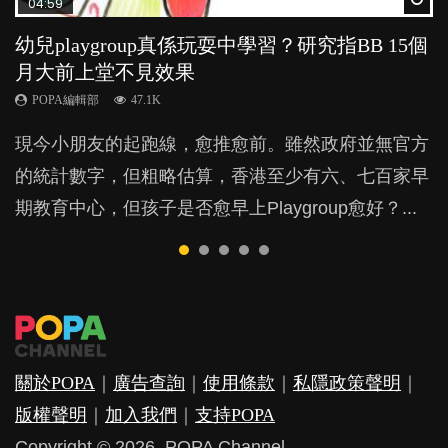
04:59
03:39
03:02
04:18
04:06
幼兒playgroup真係玩耍中學習？研究指BB 15個
幼稚園遊戲課 如何刺激幼兒自發學習取代獎勵
老公患產後憂鬱症對BB的影響
凡事以BB為中心，就係好爸媽？｜別忽視父母
全職好？在職好？｜全職媽媽與在職媽媽的壓
月大前上堂不見效果
與懲罰？
的身心虛耗
力與價值
POPA編輯部
15.9K
POPA編輯部
POPA編輯部
POPA編輯部
POPA編輯部
47.1K
33.1K
31.5K
25.8K
BB出生後，不止媽媽，爸爸也有機會患上產後抑
現今小朋友的起跑線，愈推愈前。雖然政府並無官方
由美國學者所創的 tools of the mind 課程，學生以遊
父母日夜無間、身心俱疲地照顧BB，如何做到正向
許多媽媽心底可能都有一刻掙扎過：究竟全職好，還
鬱，影響日常生活，嚴重的甚至會有自殺，或傷害小
的統計數字，但粗略估算，香港至少有六、七百家早
戲方式學習，學術能力和自制能力亦明顯比其他小朋
教養？部份父母更會為了小朋友放棄自己的嗜好、減
是在職好。雖說每個家庭都有自己的獨特狀況和考慮
朋友的念頭。但為何爸爸患上產後抑鬱往往難以察
期教育中心，但孩子是否愈早上Playgroup愈好？...
友優勝，到底這課程有何特別之處？...
少出席朋友聚會等等，你以為會換來美好的親子關
因素，但原來全職和在職媽媽所養育的子女其實都各
覺？...
係，有助小朋友成長，但原來父母身心虛耗對孩子的
有擅長。...
成長可能有意想不到的影響！...
關於POPA
｜
廣告查詢
｜
使用條款
｜
私隱政策聲明
｜
版權聲明
｜
加入我們
｜
支持POPA
Copyright © 2026. POPA Channel