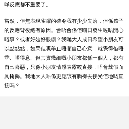
咩反應都不重要了。
當然，佢無表現雀躍的確令我有少少失落，但係孩子
的反應背後總有原因。會唔會係佢嗰日發生咗唔開心
嘅事？或者好攰好眼瞓？我哋大人成日希望小朋友可
以點點點，如果佢嘅舉止唔順自己心意，就覺得佢唔
乖、唔得意。但其實幾細嘅小朋友都係一個人，都有
自己喜惡，只係小朋友情感表露較直接，唔會戴假面
具掩飾。我地大人唔係更應該有胸襟去接受佢地嘅直
接嗎？