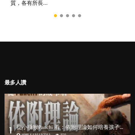
質，各有所長...
最多人讚
從
小獼猴Panchi 看：依附理論如何培養孩子心理韌性？
1
編輯 SAMANTHA
859