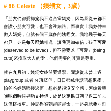
# 88 Celeste （姨甥女，3歲）
「朋友們都愛揶揄我不適合當媽媽，因為我從來都不
會讚小朋友可愛，也不會氹細路。而事實上我亦仲未
做人媽媽，但就有個三歲多的姨甥女。我地幾乎每天
都見，亦是每天跟她相處，讓我更加確信，孩子可愛
(deserved to be loved)，但不需要以『可愛』(being
cute)來換取大人的愛，他們需要的其實是尊重。
就在九月初，姨甥女終於要返學。聞說從未曾上過
playgroup 或者 N 班嘅佢，日日都喊住話唔想返學，
怕爸爸媽媽唔接返佢，想必是很沒安全感，阿姨希望
喺呢個時候畀啲支持佢，於是決定搵日朝早返工前去
送佢搭校車。仲記得嗰朝趕頭趕命，一起身就要即刻