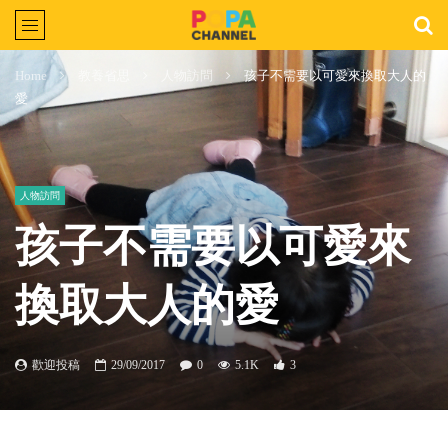
Home
教養省思
人物訪問
孩子不需要以可愛來換取大人的
愛
人物訪問
孩子不需要以可愛來
換取大人的愛
歡迎投稿
29/09/2017
0
5.1K
3