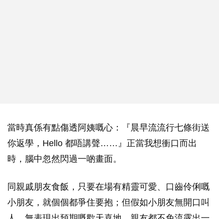
當時真係有點傷透阿姨嘅心：『晨早流流行七條街送
你返學，Hello 都唔講聲……』正當我想衝口而出
時，腦中忽然閃過一啲畫面。
同親戚朋友食飯，只要在場有精靈可愛、口齒伶俐嘅
小朋友，就個個都爭住要抱；但假如小朋友無開口叫
人，無表現出預期嘅歡天喜地，親友都不免流露出一