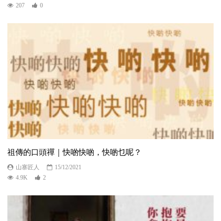
207
0
祖傳的口頭禪｜快啲快啲，快啲乜呢？
山寨匠人
15/12/2021
4.9K
2