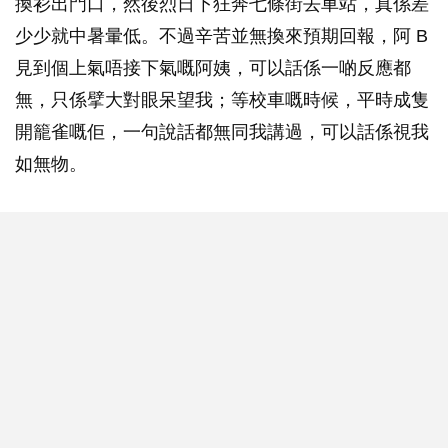
換衫出門口，然後烈日下狂奔七條街去車站，真係差
少少就中暑暈低。不過辛苦並無換來預期回報，阿 B
見到個上氣唔接下氣嘅阿姨，可以話係一啲反應都
無，只係擘大對眼呆望我；等校車嘅時候，平時成隻
開籠雀嘅佢，一句說話都無同我講過，可以話係視我
如無物。