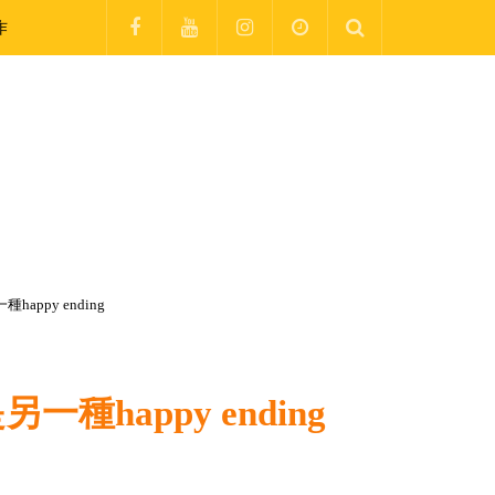
作
py ending
appy ending