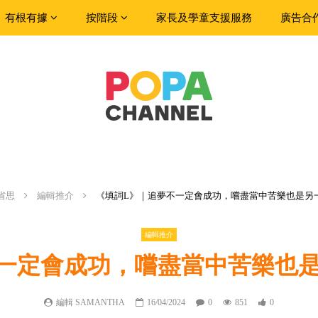
有根有據
按階段
家長及學童支援服務
廣告合
省思
編輯推介
《填詞L》｜追夢不一定會成功，嚐盡當中苦樂也是另一種hap
編輯推介
定會成功，嚐盡當中苦樂也是另一種h
編輯 SAMANTHA
16/04/2024
0
851
0