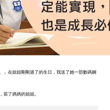
。」在姐姐剛剛過了的生日，我送了她一部數碼鋼
，當了媽媽的姐姐。