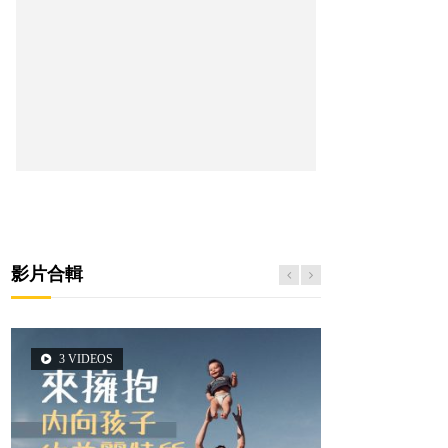
影片合輯
3 VIDEOS
6 VIDEOS
6 VIDEOS
5 VIDEOS
2 VIDEOS