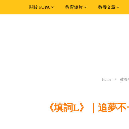
關於 POPA
教育短片
教養文章
Home
教養
《填詞L》｜追夢不一