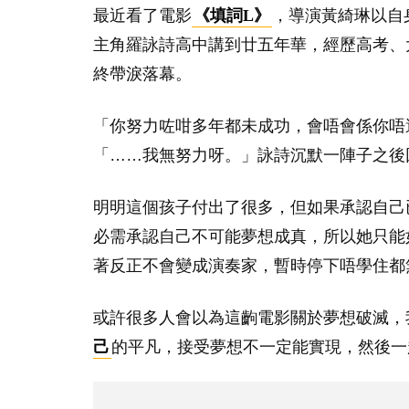
最近看了電影
《填詞L》
，導演黃綺琳以自
主角羅詠詩高中講到廿五年華，經歷高考、
終帶淚落幕。
「你努力咗咁多年都未成功，會唔會係你唔
「……我無努力呀。」詠詩沉默一陣子之後
明明這個孩子付出了很多，但如果承認自己
必需承認自己不可能夢想成真，所以她只能
著反正不會變成演奏家，暫時停下唔學住都
或許很多人會以為這齣電影關於夢想破滅，
己
的平凡，接受夢想不一定能實現，然後一