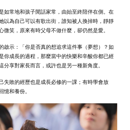
是如常地和孩子閒話家常，由始至終陪伴在側。在
她以為自己可以有歌出街，誰知被人換掉時，靜靜
心微笑，原來有時父母不做什麼，卻仍然是愛。
的啟示：「你是否真的想追求這件事（夢想）？如
是你成長的過程，那麼當中的快樂和辛酸你都已經
這分享對家長而言，或許也是另一種新角度。
己失敗的經歷也是成長必修的一課；有時學會放
回憶和養份。