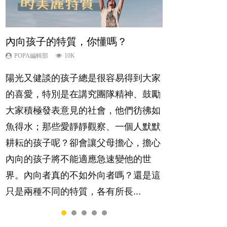
內向孩子的特質，你懂嗎？
孩子能力天注定？
愛孩子也別忘了愛自己，父母如何
夫妻必看！經營婚姻，沒捷徑
想孩子學好外語，點做好？
關顧自己的身心靈？
POPA編輯部
POPA編輯部
POPA編輯部
POPA編輯部
10K
7.9K
22.9K
9.9K
POPA編輯部
14.8K
陽光又健談的孩子總是很容易得到大家
很多父母都希望孩子係個「叻仔叻
你是不是也曾經以為只要跟相愛的人結
有人話學多種語言越早開始越好，有人
照顧孩子衣食住行、陪同兒女應對功課
的喜愛，特別是在講究團隊精神、鼓勵
女」，學業別太差，日常自理井井有
婚，就自然能走到白頭，但生了孩子卻
卻說一時間太多語言，會令孩子感到混
測驗，還要陪玩製造親子時間，尚要處
大家積極發表意見的社會，他們彷彿如
條。這樣的孩子是萬中無一，還是魚與
發現事情不如你所料？ 經營婚姻，不
淆，到底誰是誰非？聽聽專家怎樣說，
理家中雜項要務……當父母的，有千百
魚得水；那些愛靜靜觀察、一個人默默
熊掌，不能兼得？...
如我們想像的簡單，卻也不是大家說得
解開語言學習的迷思～...
個任務要做。可惜，有一樣重要至極
耕耘的孩子呢？卻會讓父母擔心，擔心
那麼難。一起來認識婚姻的真相！...
的，總被遺漏——關注自己的情緒和心
內向的孩子將不能適應急速變他的世
理健康。...
界。內向者真的不如外向者嗎？還是這
只是兩種不同的特質，各有所長...