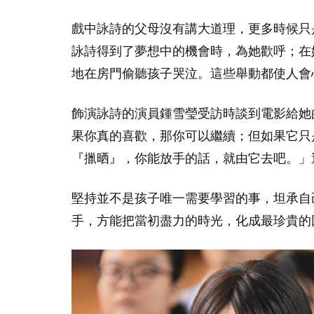
戲中詠詩的父母沒有講大道理，更多時候只
詠詩得到了夢想中的機會時，為她歡呼；在
地在房門偷聽孩子哭泣。這些舉動都使人會
飾演詠詩的演員鍾雪瑩受訪時談到電影給她
果你真的喜歡，那你可以繼續；但如果它只
『擸晒』，你能放手的話，就由它去吧。」
堅持並不是孩子唯一需要學習的事，坦承自
手，方能把當初盡力的時光，化成最珍貴的