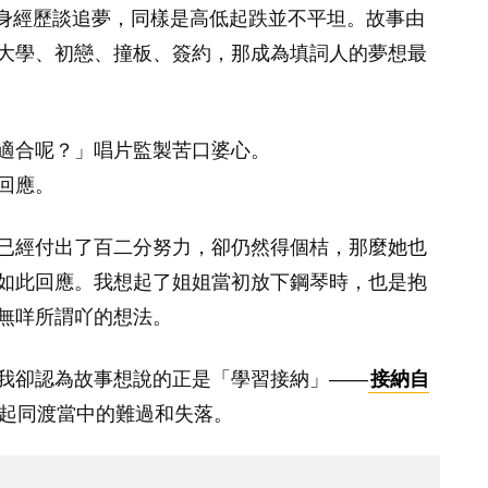
身經歷談追夢，同樣是高低起跌並不平坦。故事由
大學、初戀、撞板、簽約，那成為填詞人的夢想最
適合呢？」唱片監製苦口婆心。
回應。
已經付出了百二分努力，卻仍然得個桔，那麼她也
如此回應。我想起了姐姐當初放下鋼琴時，也是抱
無咩所謂吖的想法。
我卻認為故事想說的正是「學習接納」——
接納自
起同渡當中的難過和失落。