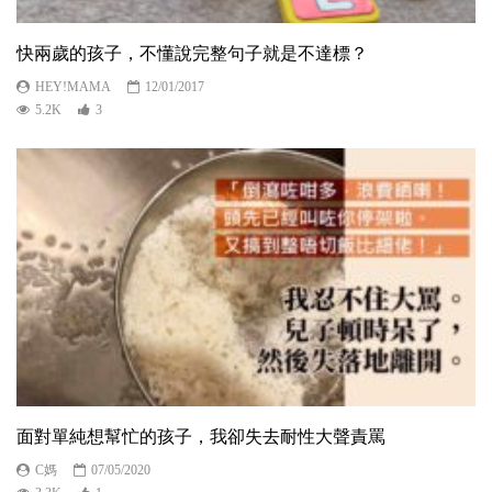
快兩歲的孩子，不懂說完整句子就是不達標？
HEY!MAMA
12/01/2017
5.2K
3
面對單純想幫忙的孩子，我卻失去耐性大聲責罵
C媽
07/05/2020