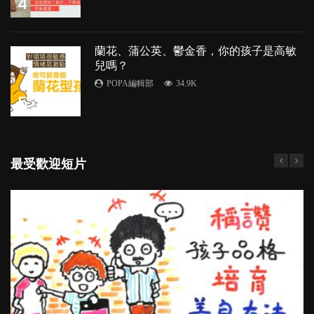
4
蘭花、蒲公英、鬱金香，你的孩子是高敏
兒嗎？
POPA編輯部
34.9K
5
最受歡迎短片