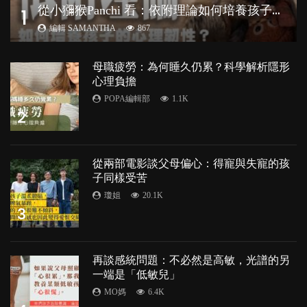
從
小獼猴Panchi 看：依附理論如何培養孩子心理韌性？
1
編輯 SAMANTHA
867
母職疲勞：為何睡久仍累？科學解析隱形
心理負擔
POPA編輯部
1.1K
2
從兩部電影談父母偏心：得寵與失寵的孩
子同樣受苦
瓊姐
20.1K
3
再談感統問題：不必然是高敏，光譜的另
一端是「低敏兒」
MO媽
6.4K