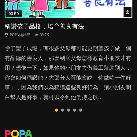
Wat
Wat
Wat
Wat
Wat
03:59
04:28
05:18
04:07
05:35
稱讚孩子品格，培育善良有法
管教｜唔打得，唔罵得，Time-out又得唔得？
功課過量不只影響親子關係 甚至危害夫妻關
【動畫】齋講英文，高人一等？｜為學英文放
疫苗是甚麼？打預防針是否必要？
係？
棄母語對孩子有何影響？
POPA編輯部
POPA編輯部
POPA編輯部
39.7K
36.2K
20K
POPA編輯部
POPA編輯部
33.8K
71.3K
除了望子成龍，有很多父母都可能更期望孩子做一個
很多家長期望以time-out「暫停隔離法」，讓孩子跟
有人說打了針才可幫孩子抵抗病源，但亦有人指疫苗
上一集，我們看了一個關於功課和學業成績的綜合分
很多家長經常跟子女講英文，甚至由孩子一出世開
有品德的善良人，那麼到底父母怎樣教育小朋友才有
令他失控的情境隔離，從而有反思的空間。不過這方
很多副作用，究竟誰對誰錯？雙方都是想小朋友健康
析研究。然而，要全面地解構 「功課」的功能和效
始，便已急不及待的只講英文，一句廣東話也不說。
用？想像一下，如果你的小朋友去做義工幫助別人，
法，卻隱藏著危機，隨時令孩子蒙受精神傷害？...
成長，但我們又是否清楚：疫苗，到底是什麼？...
用，我們還必須聆聽孩子的感受和經歷。...
如果家長為了讓孩子學英文，只用外語跟子女溝通，
你會如何稱讚他？大部分人可能會說「你做咗一件好
放棄自己的母語，對小朋友會有甚麼影響？...
事」，因為我們以為稱讚這些良好行為，讓小朋友明
白幫人是好事，就可以令到他們持之以...