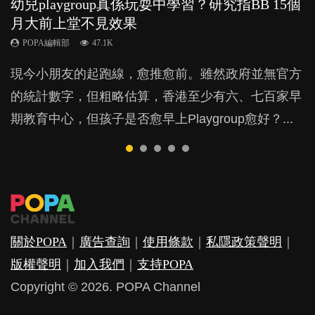
幼兒playgroup真係玩耍中學習？研究指BB 15個
幼稚園遊戲課 如何刺激幼兒自發學習取代獎勵
老公患產後憂鬱症對BB的影響
全職好？在職好？｜全職媽媽與在職媽媽的壓
BB口腔期乜都放入口，父母該制止還是放手？
月大前上堂不見效果
與懲罰？
力與價值
POPA編輯部
POPA編輯部
15.9K
25.5K
POPA編輯部
POPA編輯部
POPA編輯部
47.1K
33.1K
25.8K
BB出生後，不止媽媽，爸爸也有機會患上產後抑
BB最喜歡隨手拿起什麼都放入口中，有人說一旦養
現今小朋友的起跑線，愈推愈前。雖然政府並無官方
由美國學者所創的 tools of the mind 課程，學生以遊
許多媽媽心底可能都有一刻掙扎過：究竟全職好，還
鬱，影響日常生活，嚴重的甚至會有自殺，或傷害小
成吮手指的習慣，大個就很難戒，但原來一刀切阻止
的統計數字，但粗略估算，香港至少有六、七百家早
戲方式學習，學術能力和自制能力亦明顯比其他小朋
是在職好。雖說每個家庭都有自己的獨特狀況和考慮
朋友的念頭。但為何爸爸患上產後抑鬱往往難以察
他們放東西入口，隨時會影響孩子的身心發展？...
期教育中心，但孩子是否愈早上Playgroup愈好？...
友優勝，到底這課程有何特別之處？...
因素，但原來全職和在職媽媽所養育的子女其實都各
覺？...
有擅長。...
關於POPA
｜
廣告查詢
｜
使用條款
｜
私隱政策聲明
｜
版權聲明
｜
加入我們
｜
支持POPA
Copyright © 2026. POPA Channel