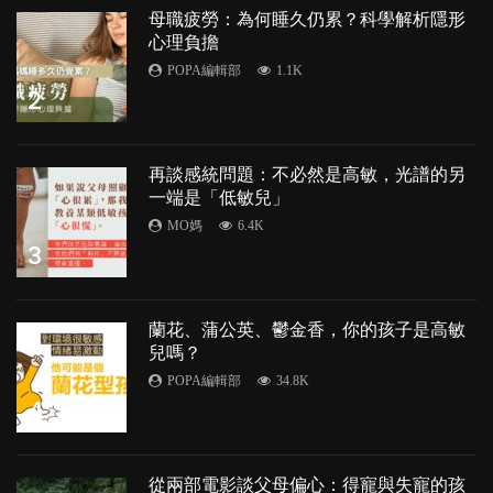
母職疲勞：為何睡久仍累？科學解析隱形
心理負擔
POPA編輯部
1.1K
2
再談感統問題：不必然是高敏，光譜的另
一端是「低敏兒」
MO媽
6.4K
3
蘭花、蒲公英、鬱金香，你的孩子是高敏
兒嗎？
POPA編輯部
34.8K
4
從兩部電影談父母偏心：得寵與失寵的孩