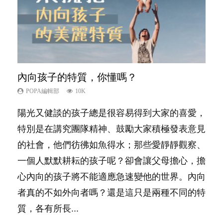
內向孩子的特質，你懂嗎？
夫妻必看！經營婚姻，沒捷徑
新手父母不用怕
想孩子學好外語，點做好？
孩子能力天注定？
POPA編輯部
POPA編輯部
POPA編輯部
POPA編輯部
POPA編輯部
10K
22.9K
16.3K
9.9K
7.9K
陽光又健談的孩子總是很容易得到大家的喜愛，
你是不是也曾經以為只要跟相愛的人結婚，就自
相信許多人初為人父母，由懷孕開始到孩子呱呱
有人話學多種語言越早開始越好，有人卻說一時
很多父母都希望孩子係個「叻仔叻女」，學業別
特別是在講究團隊精神、鼓勵大家積極發表意見
然能走到白頭，但生了孩子卻發現事情不如你所
落地，心中都有數之不盡的問題～這裡一次過集
間太多語言，會令孩子感到混淆，到底誰是誰
太差，日常自理井井有條。這樣的孩子是萬中無
的社會，他們彷彿如魚得水；那些愛靜靜觀察、
料？ 經營婚姻，不如我們想像的簡單，卻也不
合我們以往製作過的相關短片。 這段路讓我們
非？聽聽專家怎樣說，解開語言學習的迷思～...
一，還是魚與熊掌，不能兼得？...
一個人默默耕耘的孩子呢？卻會讓父母擔心，擔
是大家說得那麼難。一起來認識婚姻的真相！...
跟你同行～...
心內向的孩子將不能適應急速變他的世界。內向
者真的不如外向者嗎？還是這只是兩種不同的特
質，各有所長...