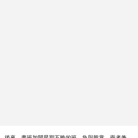
後來，畫班加開星期五晚的班，魚與熊掌，兩者兼