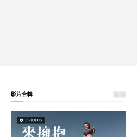
影片合輯
3 VIDEOS
5 VIDEOS
14 VIDEOS
2 VIDEOS
6 VIDEOS