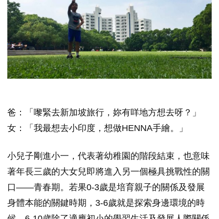
爸：「嚟緊去新加坡旅行，妳有咩地方想去呀？」
女：「我最想去小印度，想做HENNA手繪。」
小兒子剛進小一，代表著幼稚園的階段結束，也意味
著年長三歲的大女兒即將進入另一個極具挑戰性的關
口——青春期。若果0-3歲是培育親子的關係及發展
身體本能的關鍵時期，3-6歲就是探索身邊環境的時
候，6-10歲除了適應初小的學習生活及發展人際關係