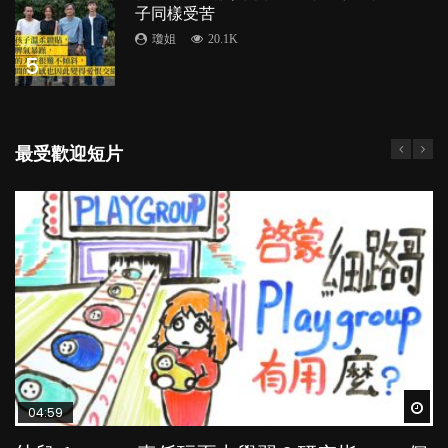
子同樣受苦
瓊姐
20.1K
5
最受歡迎短片
Wat
Wat
Wat
Wat
Wat
04:59
03:39
03:02
04:06
03:41