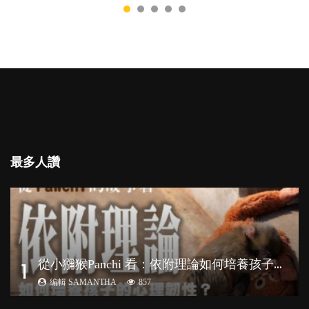
最多人讚
從
小獼猴Panchi 看：依附理論如何培養孩子心理韌性？
1
編輯 SAMANTHA
857