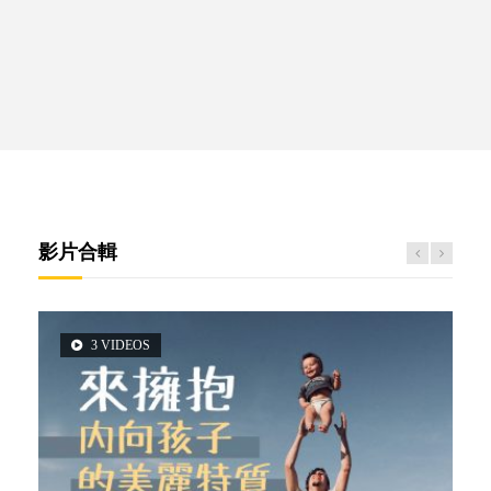
影片合輯
3 VIDEOS
2 VIDEOS
6 VIDEOS
6 VIDEOS
5 VIDEOS