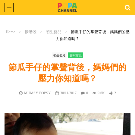
Home
按階段
初生嬰兒
節瓜手仔的掌聲背後，媽媽們的壓
力你知道嗎？
初生嬰兒
書寫省思
節瓜手仔的掌聲背後，媽媽們的
壓力你知道嗎？
MUMSY POPSY
30/11/2017
0
9.6K
2