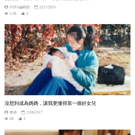
POPA編輯部
22/11/2019
4.3K
4
沒想到成為媽媽，讓我更懂得當一個好女兒
希婷
23/06/2017
4K
4