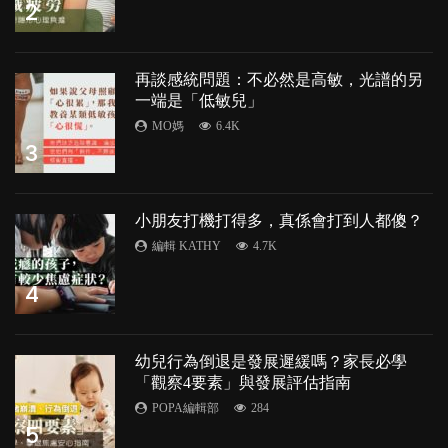
2
再談感統問題：不必然是高敏，光譜的另
一端是「低敏兒」
MO媽
6.4K
3
小朋友打機打得多，真係會打到人都傻？
編輯 KATHY
4.7K
4
幼兒行為倒退是發展遲緩嗎？家長必學
「觀察4要素」與發展評估指南
POPA編輯部
284
5