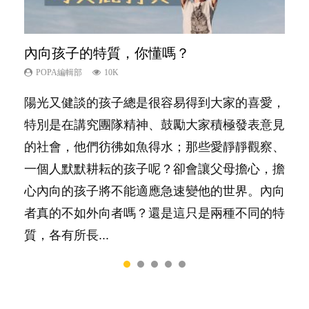
內向孩子的特質，你懂嗎？
想孩子學好外語，點做好？
孩子能力天注定？
愛孩子也別忘了愛自己，父母如何關顧自
夫妻必看！經營婚姻，沒捷徑
己的身心靈？
POPA編輯部
POPA編輯部
POPA編輯部
POPA編輯部
10K
9.9K
7.9K
22.9K
POPA編輯部
14.8K
陽光又健談的孩子總是很容易得到大家的喜愛，
有人話學多種語言越早開始越好，有人卻說一時
很多父母都希望孩子係個「叻仔叻女」，學業別
你是不是也曾經以為只要跟相愛的人結婚，就自
照顧孩子衣食住行、陪同兒女應對功課測驗，還
特別是在講究團隊精神、鼓勵大家積極發表意見
間太多語言，會令孩子感到混淆，到底誰是誰
太差，日常自理井井有條。這樣的孩子是萬中無
然能走到白頭，但生了孩子卻發現事情不如你所
要陪玩製造親子時間，尚要處理家中雜項要
的社會，他們彷彿如魚得水；那些愛靜靜觀察、
非？聽聽專家怎樣說，解開語言學習的迷思～...
一，還是魚與熊掌，不能兼得？...
料？ 經營婚姻，不如我們想像的簡單，卻也不
務……當父母的，有千百個任務要做。可惜，有
一個人默默耕耘的孩子呢？卻會讓父母擔心，擔
是大家說得那麼難。一起來認識婚姻的真相！...
一樣重要至極的，總被遺漏——關注自己的情緒
心內向的孩子將不能適應急速變他的世界。內向
和心理健康。...
者真的不如外向者嗎？還是這只是兩種不同的特
質，各有所長...