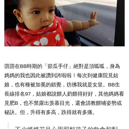
囝囝在BB時期的「節瓜手仔」絕對是頂呱呱，身為
媽媽的我也因此被讚到誇啦啦！每次到健康院見姑
娘，也有種被加冕的錯覺，彷彿我就是女皇。BB生
長線排名97，姑娘都說餵人奶餵得好好，其他媽媽看
見肥B，也不禁露出羡慕目光，還會請教餵哺姿勢或
秘訣。但，升得有多高，跌得就有多痛。