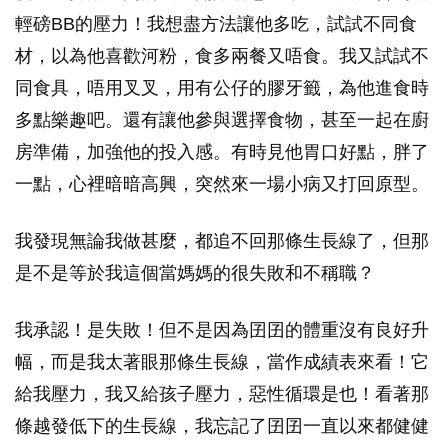
輕磅BB的壓力！我想盡方法讓他多吃，試試不同食
材，以為他喜歡河粉，食多兩餐又唔食。我又試試不
同食具，唔用叉叉，用有公仔的膠牙籤，為他進食時
多點樂趣吧。還有讓他參與選擇食物，甚至一起在廚
房準備，加強他的投入感。有時見他胃口好點，胖了
一點，心裡暗暗高興，突然來一場小病又打回原型。
我發現無論我做甚麼，都追不回那條生長線了，但那
是不是等於我這個當媽媽的很失敗和不稱職？
我承認！是失敗！但不是因為囝囝的體重沒有良好升
幅，而是我太著眼那條生長線，當作成績表來看！它
給我壓力，我又給孩子壓力，惡性循環是也！看著那
條越發低下的生長線，我忘記了囝囝一直以來都健健