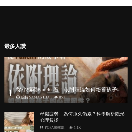
最多人讚
從
小獼猴Panchi 看：依附理論如何培養孩子心理韌性？
1
編輯 SAMANTHA
850
母職疲勞：為何睡久仍累？科學解析隱形
心理負擔
POPA編輯部
1.1K