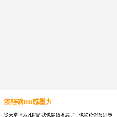
湊輕磅BB感壓力
從天堂掉落凡間的我也開始著急了，也終於體會到湊