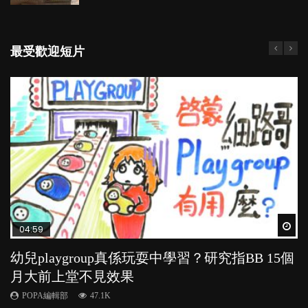
最受歡迎短片
Wat
Wat
Wat
Wat
Wat
04:59
03:39
03:02
04:06
03:41
幼兒playgroup真係玩耍中學習？研究指BB 15個
幼稚園遊戲課 如何刺激幼兒自發學習取代獎勵
老公患產後憂鬱症對BB的影響
全職好？在職好？｜全職媽媽與在職媽媽的壓
BB口腔期乜都放入口，父母該制止還是放手？
月大前上堂不見效果
與懲罰？
力與價值
POPA編輯部
POPA編輯部
15.9K
25.5K
POPA編輯部
POPA編輯部
POPA編輯部
47.1K
33.1K
25.8K
BB出生後，不止媽媽，爸爸也有機會患上產後抑
BB最喜歡隨手拿起什麼都放入口中，有人說一旦養