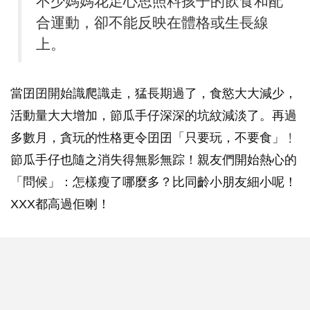
不少媽媽花足心思照料孩子的飲食和配
合運動，卻不能反映在體格或生長線
上。
當囝囝開始識爬識走，猛長期過了，食慾大大減少，
活動量大大增加，節瓜手仔深深的坑紋減淡了。再過
多數月，貪玩的性格更令囝囝「只要玩，不要食」﹗
節瓜手仔也隨之消失得無影無踪！親友們開始熱心的
「問候」：怎樣瘦了哪麼多？比同齡小朋友細小呢！
XXX都高過佢喇！