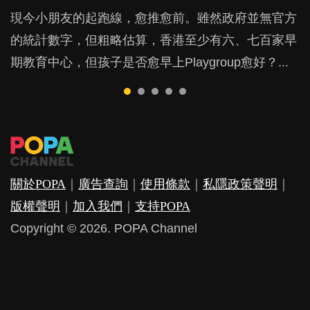
現今小朋友的起跑線，愈推愈前。雖然政府並無官方
由美國學者所創的 tools of the mind 課程，學生以遊
許多媽媽心底可能都有一刻掙扎過：究竟全職好，還
鬱，影響日常生活，嚴重的甚至會有自殺，或傷害小
成吮手指的習慣，大個就很難戒，但原來一刀切阻止
的統計數字，但粗略估算，香港至少有六、七百家早
戲方式學習，學術能力和自制能力亦明顯比其他小朋
是在職好。雖說每個家庭都有自己的獨特狀況和考慮
朋友的念頭。但為何爸爸患上產後抑鬱往往難以察
他們放東西入口，隨時會影響孩子的身心發展？...
期教育中心，但孩子是否愈早上Playgroup愈好？...
友優勝，到底這課程有何特別之處？...
因素，但原來全職和在職媽媽所養育的子女其實都各
覺？...
有擅長。...
關於POPA
｜
廣告查詢
｜
使用條款
｜
私隱政策聲明
｜
版權聲明
｜
加入我們
｜
支持POPA
Copyright © 2026. POPA Channel