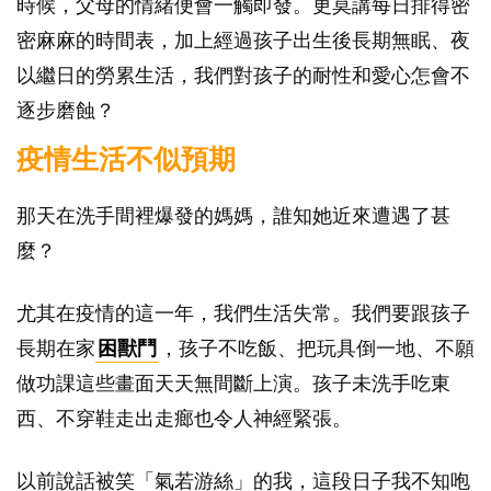
時候，父母的情緒便會一觸即發。更莫講每日排得密
密麻麻的時間表，加上經過孩子出生後長期無眠、夜
以繼日的勞累生活，我們對孩子的耐性和愛心怎會不
逐步磨蝕？
疫情生活不似預期
那天在洗手間裡爆發的媽媽，誰知她近來遭遇了甚
麼？
尤其在疫情的這一年，我們生活失常。我們要跟孩子
長期在家
困獸鬥
，孩子不吃飯、把玩具倒一地、不願
做功課這些畫面天天無間斷上演。孩子未洗手吃東
西、不穿鞋走出走㾿也令人神經緊張。
以前說話被笑「氣若游絲」的我，這段日子我不知咆