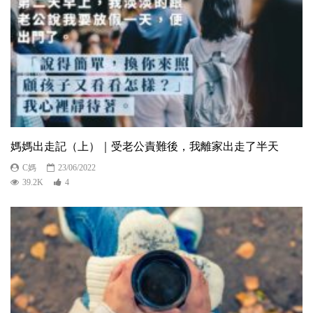
媽媽出走記（上）｜受老公責難後，我離家出走了半天
C媽
23/06/2022
39.2K
4