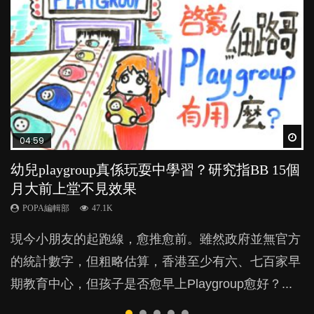
Wat
Wat
Wat
Wat
Wat
04:59
03:39
03:02
04:06
03:41
幼兒playgroup真係玩耍中學習？研究指BB 15個
幼稚園遊戲課 如何刺激幼兒自發學習取代獎勵
老公患產後憂鬱症對BB的影響
全職好？在職好？｜全職媽媽與在職媽媽的壓
BB口腔期乜都放入口，父母該制止還是放手？
月大前上堂不見效果
與懲罰？
力與價值
POPA編輯部
POPA編輯部
15.9K
25.5K
POPA編輯部
POPA編輯部
POPA編輯部
47.1K
33.1K
25.8K
BB出生後，不止媽媽，爸爸也有機會患上產後抑
BB最喜歡隨手拿起什麼都放入口中，有人說一旦養
現今小朋友的起跑線，愈推愈前。雖然政府並無官方
由美國學者所創的 tools of the mind 課程，學生以遊
許多媽媽心底可能都有一刻掙扎過：究竟全職好，還
鬱，影響日常生活，嚴重的甚至會有自殺，或傷害小
成吮手指的習慣，大個就很難戒，但原來一刀切阻止
的統計數字，但粗略估算，香港至少有六、七百家早
戲方式學習，學術能力和自制能力亦明顯比其他小朋
是在職好。雖說每個家庭都有自己的獨特狀況和考慮
朋友的念頭。但為何爸爸患上產後抑鬱往往難以察
他們放東西入口，隨時會影響孩子的身心發展？...
期教育中心，但孩子是否愈早上Playgroup愈好？...
友優勝，到底這課程有何特別之處？...
因素，但原來全職和在職媽媽所養育的子女其實都各
覺？...
有擅長。...