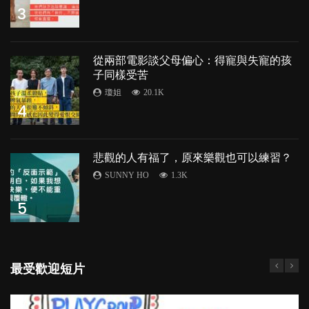
3
從兩部電影談父母偏心：得寵與失寵的孩
子同樣受苦
瓊姐
20.1K
4
悲觀的人有福了，原來樂觀也可以練習？
SUNNY HO
1.3K
5
最受歡迎短片