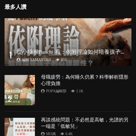
最多人讚
從
小獼猴Panchi 看：依附理論如何培養孩子心理韌性？
1
編輯 SAMANTHA
853
母職疲勞：為何睡久仍累？科學解析隱形
心理負擔
POPA編輯部
1.1K
2
再談感統問題：不必然是高敏，光譜的另
一端是「低敏兒」
MO媽
6.4K