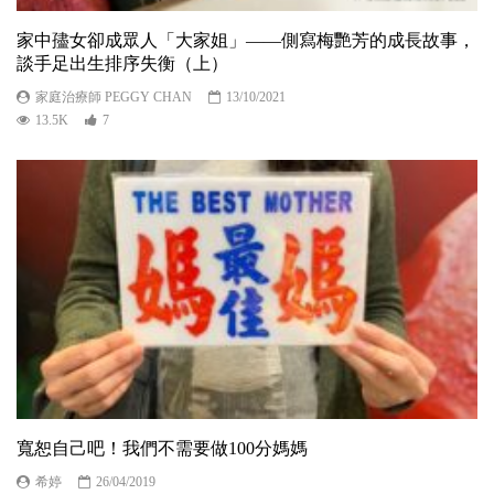
家中孻女卻成眾人「大家姐」——側寫梅艷芳的成長故事，
談手足出生排序失衡（上）
家庭治療師 PEGGY CHAN
13/10/2021
13.5K
7
寬恕自己吧！我們不需要做100分媽媽
希婷
26/04/2019