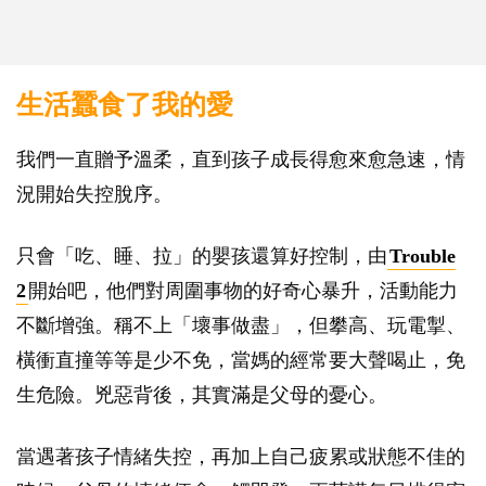
生活蠶食了我的愛
我們一直贈予溫柔，直到孩子成長得愈來愈急速，情
況開始失控脫序。
只會「吃、睡、拉」的嬰孩還算好控制，由
Trouble
2
開始吧，他們對周圍事物的好奇心暴升，活動能力
不斷增強。稱不上「壞事做盡」，但攀高、玩電掣、
橫衝直撞等等是少不免，當媽的經常要大聲喝止，免
生危險。兇惡背後，其實滿是父母的憂心。
當遇著孩子情緒失控，再加上自己疲累或狀態不佳的