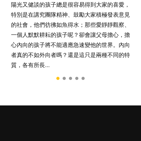
陽光又健談的孩子總是很容易得到大家的喜愛，
有人話學多種語言越早開始越好，有人卻說一時
你是不是也曾經以為只要跟相愛的人結婚，就自
很多父母都希望孩子係個「叻仔叻女」，學業別
照顧孩子衣食住行、陪同兒女應對功課測驗，還
特別是在講究團隊精神、鼓勵大家積極發表意見
間太多語言，會令孩子感到混淆，到底誰是誰
然能走到白頭，但生了孩子卻發現事情不如你所
太差，日常自理井井有條。這樣的孩子是萬中無
要陪玩製造親子時間，尚要處理家中雜項要
的社會，他們彷彿如魚得水；那些愛靜靜觀察、
非？聽聽專家怎樣說，解開語言學習的迷思～...
料？ 經營婚姻，不如我們想像的簡單，卻也不
一，還是魚與熊掌，不能兼得？...
務……當父母的，有千百個任務要做。可惜，有
一個人默默耕耘的孩子呢？卻會讓父母擔心，擔
是大家說得那麼難。一起來認識婚姻的真相！...
一樣重要至極的，總被遺漏——關注自己的情緒
心內向的孩子將不能適應急速變他的世界。內向
和心理健康。...
者真的不如外向者嗎？還是這只是兩種不同的特
質，各有所長...