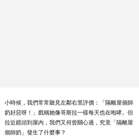
小時候，我們常常聽見左鄰右里評價：「隔離屋個師
奶好惡呀！」戲稱她像哥斯拉一樣每天也在咆哮。但
拉近鏡頭到屋內，我們又何曾關心過，究竟「隔離屋
個師奶」發生了什麼事？