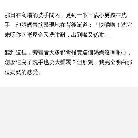
那日在商場的洗手間內，見到一個三歲小男孩在洗
手，他媽媽青筋暴現地在背後罵道：「快啲啦！洗完
未呀你？喺屋企又洗咁耐，出到嚟又係咁。」
聽到這裡，旁觀者大多都會指責這個媽媽沒有耐心，
怎麼連兒子洗手也要大聲罵？但那刻，我完全明白那
位媽媽的感受。