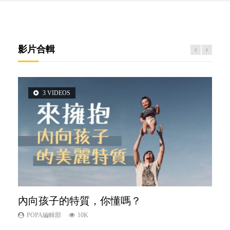
影片合輯
3 VIDEOS
2 VIDEOS
6 VIDEOS
5 VIDEOS
6 VIDEOS
內向孩子的特質，你懂嗎？
想孩子學好外語，點做好？
愛孩子也別忘了愛自己，父母如何關顧自
夫妻必看！經營婚姻，沒捷徑
孩子能力天注定？
己的身心靈？
POPA編輯部
POPA編輯部
POPA編輯部
POPA編輯部
10K
9.9K
22.9K
7.9K
POPA編輯部
14.8K