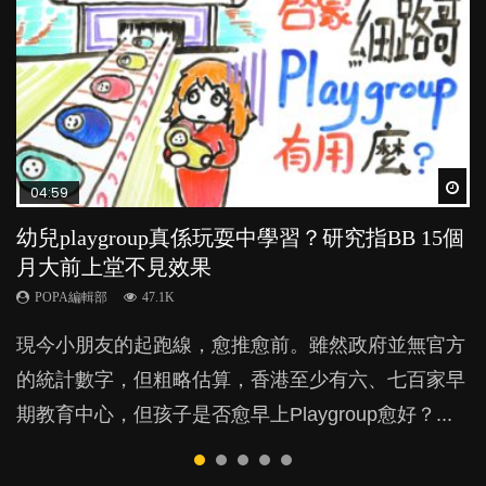
Wat
Wat
Wat
Wat
Wat
04:59
03:39
04:06
03:02
03:41
幼兒playgroup真係玩耍中學習？研究指BB 15個
幼稚園遊戲課 如何刺激幼兒自發學習取代獎勵
全職好？在職好？｜全職媽媽與在職媽媽的壓
老公患產後憂鬱症對BB的影響
BB口腔期乜都放入口，父母該制止還是放手？
月大前上堂不見效果
與懲罰？
力與價值
POPA編輯部
POPA編輯部
15.9K
25.5K
POPA編輯部
POPA編輯部
POPA編輯部
47.1K
33.1K
25.8K
BB出生後，不止媽媽，爸爸也有機會患上產後抑
BB最喜歡隨手拿起什麼都放入口中，有人說一旦養
現今小朋友的起跑線，愈推愈前。雖然政府並無官方
由美國學者所創的 tools of the mind 課程，學生以遊
許多媽媽心底可能都有一刻掙扎過：究竟全職好，還
鬱，影響日常生活，嚴重的甚至會有自殺，或傷害小
成吮手指的習慣，大個就很難戒，但原來一刀切阻止
的統計數字，但粗略估算，香港至少有六、七百家早
戲方式學習，學術能力和自制能力亦明顯比其他小朋
是在職好。雖說每個家庭都有自己的獨特狀況和考慮
朋友的念頭。但為何爸爸患上產後抑鬱往往難以察
他們放東西入口，隨時會影響孩子的身心發展？...
期教育中心，但孩子是否愈早上Playgroup愈好？...
友優勝，到底這課程有何特別之處？...
因素，但原來全職和在職媽媽所養育的子女其實都各
覺？...
有擅長。...