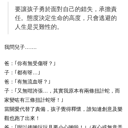
要讓孩子勇於面對自己的錯失，承擔責
任。態度決定生命的高度，只會逃避的
人生是災難性的。
我問兒子…….
爸：｢你有無受傷呀？｣
子：｢都有呀…｣
爸：｢有無流血呀？｣
子：｢又無咁誇張…，其實我原本有兩條扭計蛇，而
家變咗有三條扭計蛇呀！｣
當關愛代替了責備，孩子覺得釋懷，誰知連創意及樂
觀也跑了出來！
爸：｢咁以後啲玩玩具要小心啲啦！｣（有心或無意弄