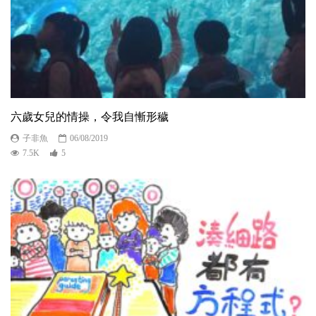
六歲女兒的情操，令我自慚形穢
子非魚
06/08/2019
7.5K
5