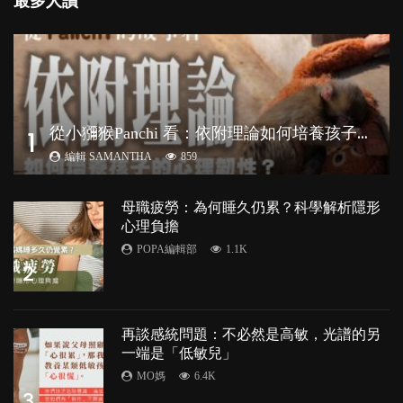
最多人讚
從
小獼猴Panchi 看：依附理論如何培養孩子心理韌性？
1
編輯 SAMANTHA
859
母職疲勞：為何睡久仍累？科學解析隱形
心理負擔
POPA編輯部
1.1K
2
再談感統問題：不必然是高敏，光譜的另
一端是「低敏兒」
MO媽
6.4K
3