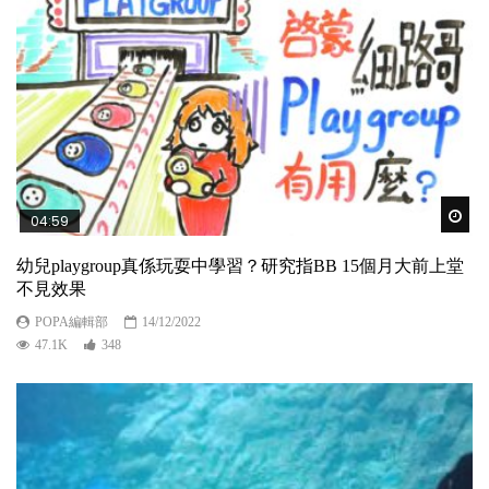
Wat
04:59
幼兒playgroup真係玩耍中學習？研究指BB 15個月大前上堂
不見效果
POPA編輯部
14/12/2022
47.1K
348