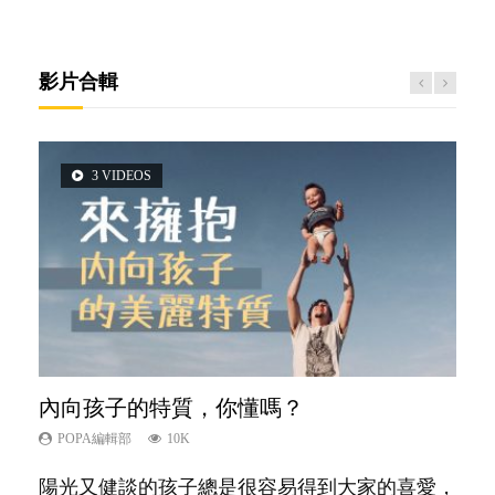
影片合輯
3 VIDEOS
5 VIDEOS
6 VIDEOS
14 VIDEOS
2 VIDEOS
內向孩子的特質，你懂嗎？
夫妻必看！經營婚姻，沒捷徑
愛孩子也別忘了愛自己，父母如何關顧自
新手父母不用怕
想孩子學好外語，點做好？
己的身心靈？
POPA編輯部
POPA編輯部
POPA編輯部
POPA編輯部
10K
22.9K
16.3K
9.9K
POPA編輯部
14.8K
陽光又健談的孩子總是很容易得到大家的喜愛，
你是不是也曾經以為只要跟相愛的人結婚，就自
相信許多人初為人父母，由懷孕開始到孩子呱呱
有人話學多種語言越早開始越好，有人卻說一時