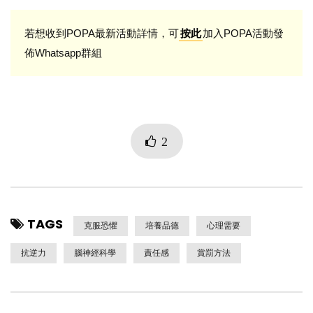
若想收到POPA最新活動詳情，可
加入POPA活動發
按此
佈Whatsapp群組
2
TAGS
克服恐懼
培養品德
心理需要
抗逆力
腦神經科學
責任感
賞罰方法