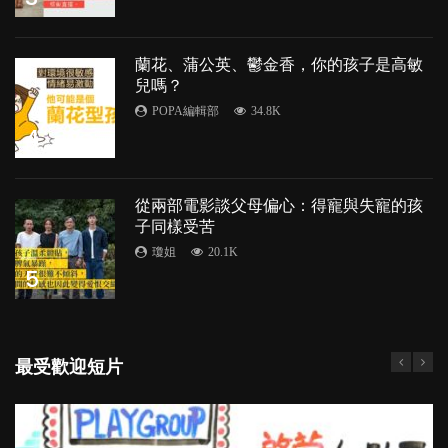
蘭花、蒲公英、鬱金香，你的孩子是高敏
兒嗎？
POPA編輯部
34.8K
4
從兩部電影談父母偏心：得寵與失寵的孩
子同樣受苦
瓊姐
20.1K
5
最受歡迎短片