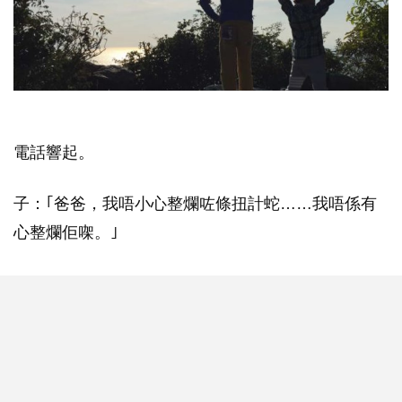
電話響起。
子：｢爸爸，我唔小心整爛咗條扭計蛇……我唔係有
心整爛佢㗎。｣