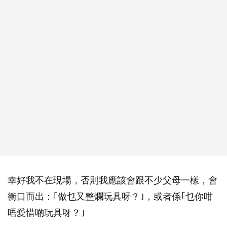
幸好我不在現場，否則我應該會跟不少父母一樣，會
衝口而出：｢做乜又整爛玩具呀？｣，或者係｢乜你咁
唔愛惜啲玩具呀？｣