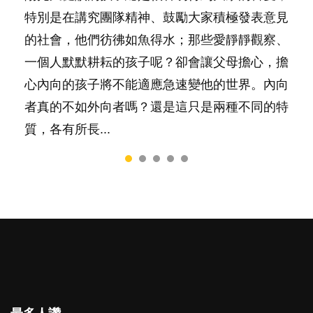
照顧孩子衣食住行、陪同兒女應對功課測驗，還
特別是在講究團隊精神、鼓勵大家積極發表意見
然能走到白頭，但生了孩子卻發現事情不如你所
落地，心中都有數之不盡的問題～這裡一次過集
間太多語言，會令孩子感到混淆，到底誰是誰
要陪玩製造親子時間，尚要處理家中雜項要
的社會，他們彷彿如魚得水；那些愛靜靜觀察、
料？ 經營婚姻，不如我們想像的簡單，卻也不
合我們以往製作過的相關短片。 這段路讓我們
非？聽聽專家怎樣說，解開語言學習的迷思～...
務……當父母的，有千百個任務要做。可惜，有
一個人默默耕耘的孩子呢？卻會讓父母擔心，擔
是大家說得那麼難。一起來認識婚姻的真相！...
跟你同行～...
一樣重要至極的，總被遺漏——關注自己的情緒
心內向的孩子將不能適應急速變他的世界。內向
和心理健康。...
者真的不如外向者嗎？還是這只是兩種不同的特
質，各有所長...