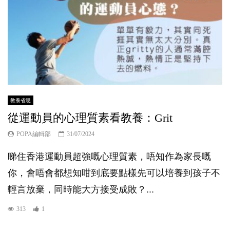
教養省思
從運動員的心理質素看教養：Grit
POPA編輯部
31/07/2024
睇住香港運動員超強嘅心理質素，唔知作為家長嘅
你，會唔會都想知咁到底要點樣先可以培養到孩子不
輕言放棄，同時能大方接受成敗？...
313
1