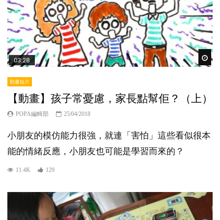
Wat
03:28
動畫短片
【動畫】孩子常憂慮，家長點幫佢？（上）
POPA編輯部
25/04/2018
小朋友的模仿能力很強，就連「害怕」這些看似很本
能的情緒反應，小朋友也可能是學習而來的？
11.4K
129