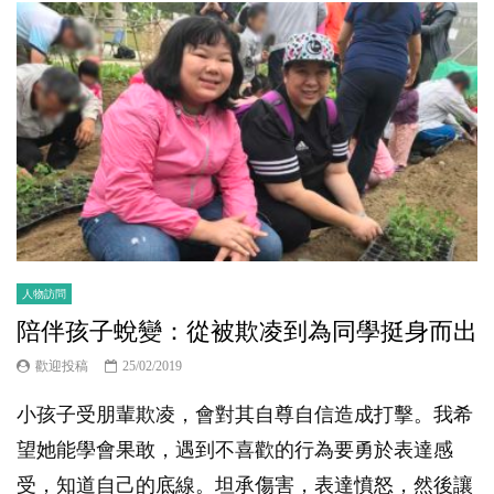
人物訪問
陪伴孩子蛻變：從被欺凌到為同學挺身而出
歡迎投稿
25/02/2019
小孩子受朋輩欺凌，會對其自尊自信造成打擊。我希
望她能學會果敢，遇到不喜歡的行為要勇於表達感
受，知道自己的底線。坦承傷害，表達憤怒，然後讓