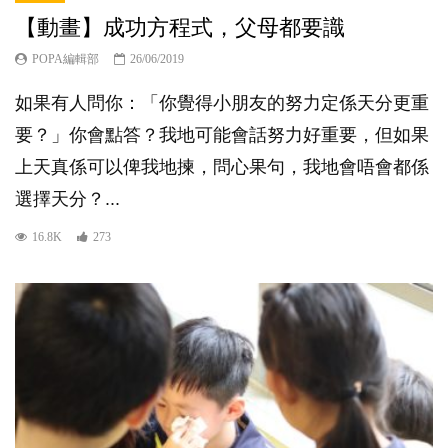
【動畫】成功方程式，父母都要識
POPA編輯部
26/06/2019
如果有人問你：「你覺得小朋友的努力定係天分更重
要？」你會點答？我地可能會話努力好重要，但如果
上天真係可以俾我地揀，問心果句，我地會唔會都係
選擇天分？...
16.8K
273