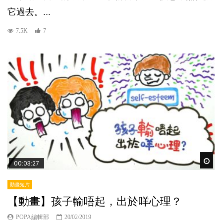
它過去。...
7.5K
7
Wat
00:03:27
動畫短片
【動畫】孩子輸唔起，出於咩心理？
POPA編輯部
20/02/2019