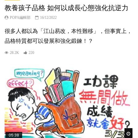
教養孩子品格 如何以成長心態強化抗逆力
POPA編輯部
16/12/2022
很多人都以為「江山易改，本性難移」，但事實上，
品格特質都可以發展和強化鍛鍊！？
28.2K
220
Wat
05:38