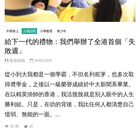
中學路上
人物訪問
小學教育
青少年
給下一代的禮物：我們舉辦了全港首個「失
敗週」
歡迎投稿
03/05/2019
從小到大我都是一個學霸，不但名列前茅，也多次取
得奬學金，之後以一級榮譽成績於中大新聞系畢業。
在以精英掛帥的香港，我活脫脫就是別人眼中的人生
勝利組。只是，在叻的背後，我比任何人都清楚自己
懦弱、無能的一面。...
26.3K
20