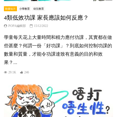
動畫短片
小學教育
幼兒教育
4類低效功課 家長應該如何反應？
POPA編輯部
15/12/2022
學童每天花上大量時間和精力應付功課，其實都在做
些甚麼？何謂一份「好功課」？到底如何控制功課的
數量和質量，才能令功課達致有意義的目的和效
果？...
29.1K
246