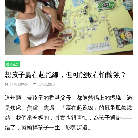
書寫省思
想孩子贏在起跑線，但可能敗在怕輸蝕？
頭等艙媽媽
13/04/2018
這年頭，帶孩子的香港父母，都像熱鍋上的螞蟻，滿
是焦慮、焦慮、焦慮。「贏在起跑線」的競爭風氣熾
熱，我們當爸媽的，其實也很害怕，為孩子選錯——
錯了，就輸掉孩子一生，影響深遠。...