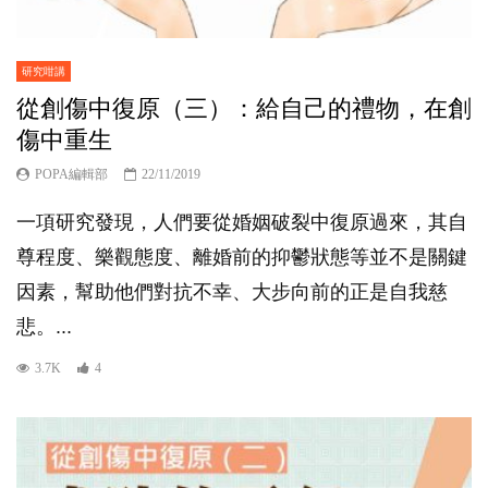
研究咁講
從創傷中復原（三）：給自己的禮物，在創
傷中重生
POPA編輯部
22/11/2019
一項研究發現，人們要從婚姻破裂中復原過來，其自
尊程度、樂觀態度、離婚前的抑鬱狀態等並不是關鍵
因素，幫助他們對抗不幸、大步向前的正是自我慈
悲。...
3.7K
4