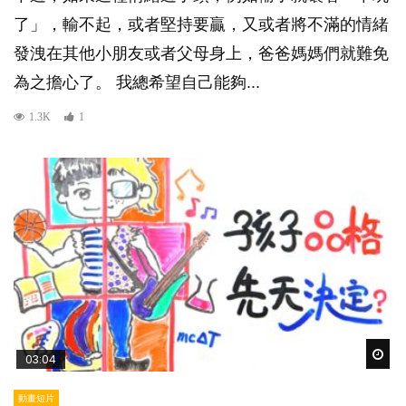
了」，輸不起，或者堅持要贏，又或者將不滿的情緒
發洩在其他小朋友或者父母身上，爸爸媽媽們就難免
為之擔心了。 我總希望自己能夠...
1.3K
1
Wat
03:04
動畫短片