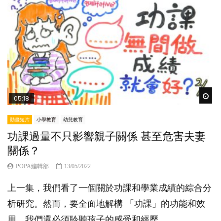
Wat
05:18
動畫短片
小學教育
幼兒教育
功課過量不只影響親子關係 甚至危害夫妻
關係？
POPA編輯部
13/05/2022
上一集，我們看了一個關於功課和學業成績的綜合分
析研究。然而，要全面地解構 「功課」的功能和效
用，我們還必須聆聽孩子的感受和經歷。...