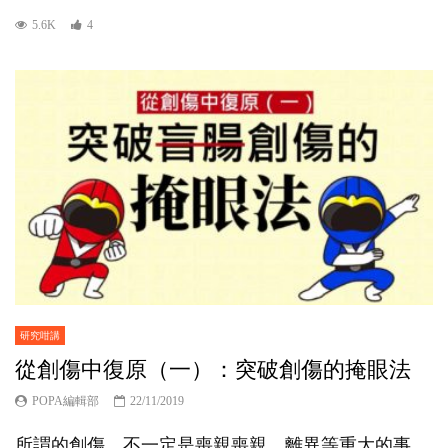
5.6K
4
研究咁講
從創傷中復原（一）：突破創傷的掩眼法
POPA編輯部
22/11/2019
所謂的創傷，不一定是喪親喪親、離異等重大的事