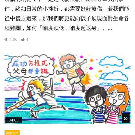
件，諸如日常的小挫折，都需要好好療傷。若我們能
從中復原過來，那我們將更能向孩子展現面對生命各
種難關，如何「嗰度跌低，嗰度起返身」。...
4.3K
4
Wat
04:03
動畫短片