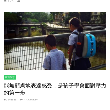
4.2K
1
書寫省思
能無顧慮地表達感受，是孩子學會面對壓力
的第一步
傑爸爸
16/10/2017