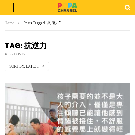
Home
Posts Tagged "抗逆力"
TAG: 抗逆力
27 POSTS
SORT BY:
LATEST