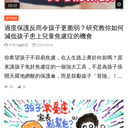
Wat
00:01
研究咁講
過度保護反而令孩子更脆弱？研究教你如何
減低孩子患上兒童焦慮症的機會
POPA編輯部
03/05/2018
你希望孩子不容易焦慮，在人生路上勇於向前嗎？原
來讓孩子免於焦慮症的一個強大工具，不是為孩子張
開天羅地網般的保護傘，而是鼓勵孩子「冒險」！...
5K
20