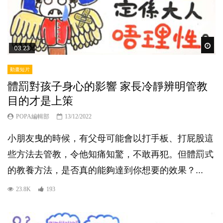
Wat
03:23
動畫短片
體罰對孩子身心的影響 家長冷靜辨明管教
目的才是上策
POPA編輯部
13/12/2022
小朋友曳的時候，有父母可能會以打手板、打屁股這
些方法去管教，令他知痛知驚，不敢再犯。但體罰式
的教養方法，是否真的能夠達到你想要的效果？...
23.8K
193