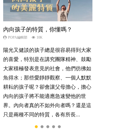
內向孩子的特質，你懂嗎？
夫妻必看！經營婚姻，沒捷徑
新手父母不用怕
想孩子學好外語，點做好？
孩子能力天注定？
POPA編輯部
POPA編輯部
POPA編輯部
POPA編輯部
POPA編輯部
10K
22.9K
16.3K
9.9K
7.9K
陽光又健談的孩子總是很容易得到大家
你是不是也曾經以為只要跟相愛的人結
相信許多人初為人父母，由懷孕開始到
有人話學多種語言越早開始越好，有人
很多父母都希望孩子係個「叻仔叻
的喜愛，特別是在講究團隊精神、鼓勵
婚，就自然能走到白頭，但生了孩子卻
孩子呱呱落地，心中都有數之不盡的問
卻說一時間太多語言，會令孩子感到混
女」，學業別太差，日常自理井井有
大家積極發表意見的社會，他們彷彿如
發現事情不如你所料？ 經營婚姻，不
題～這裡一次過集合我們以往製作過的
淆，到底誰是誰非？聽聽專家怎樣說，
條。這樣的孩子是萬中無一，還是魚與
魚得水；那些愛靜靜觀察、一個人默默
如我們想像的簡單，卻也不是大家說得
相關短片。 這段路讓我們跟你同行～...
解開語言學習的迷思～...
熊掌，不能兼得？...
耕耘的孩子呢？卻會讓父母擔心，擔心
那麼難。一起來認識婚姻的真相！...
內向的孩子將不能適應急速變他的世
界。內向者真的不如外向者嗎？還是這
只是兩種不同的特質，各有所長...