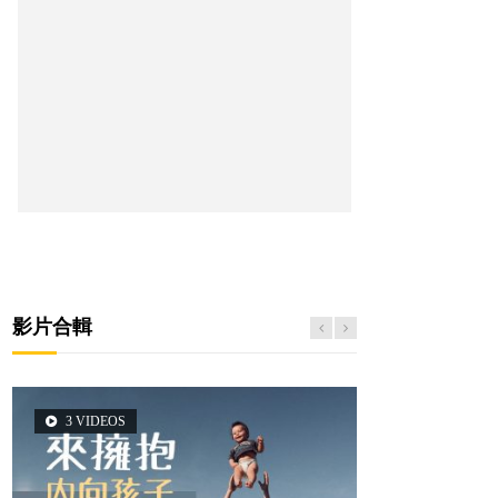
影片合輯
3 VIDEOS
5 VIDEOS
14 VIDEOS
2 VIDEOS
6 VIDEOS