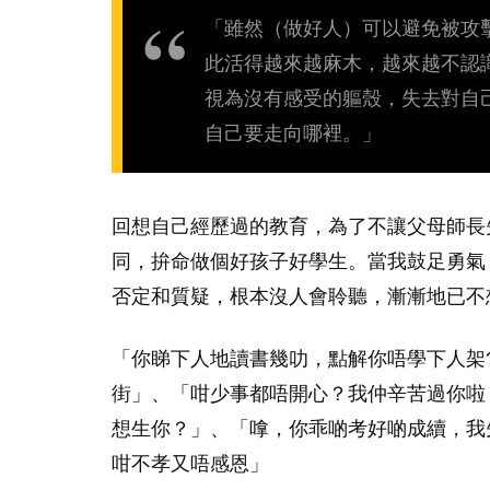
「雖然（做好人）可以避免被攻
此活得越來越麻木，越來越不認
視為沒有感受的軀殼，失去對自
自己要走向哪裡。」
回想自己經歷過的教育，為了不讓父母師長
同，拚命做個好孩子好學生。當我鼓足勇氣
否定和質疑，根本沒人會聆聽，漸漸地已不
「你睇下人地讀書幾叻，點解你唔學下人架
街」、「咁少事都唔開心？我仲辛苦過你啦
想生你？」、「嗱，你乖啲考好啲成續，我
咁不孝又唔感恩」