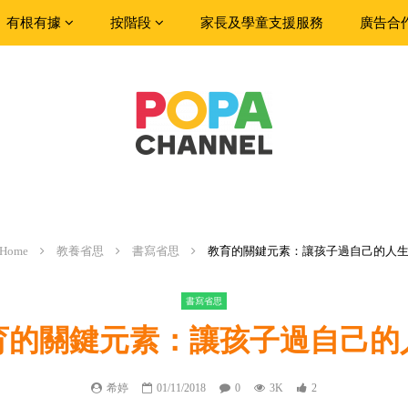
有根有據
按階段
家長及學童支援服務
廣告合
Home
教養省思
書寫省思
教育的關鍵元素：讓孩子過自己的人
書寫省思
育的關鍵元素：讓孩子過自己的
希婷
01/11/2018
0
3K
2