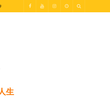
作
生
人生