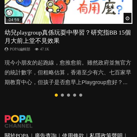
Wat
Wat
Wat
Wat
Wat
04:59
03:39
03:02
04:18
04:06
幼兒playgroup真係玩耍中學習？研究指BB 15個
幼稚園遊戲課 如何刺激幼兒自發學習取代獎勵
老公患產後憂鬱症對BB的影響
凡事以BB為中心，就係好爸媽？｜別忽視父母
全職好？在職好？｜全職媽媽與在職媽媽的壓
月大前上堂不見效果
與懲罰？
的身心虛耗
力與價值
POPA編輯部
15.9K
POPA編輯部
POPA編輯部
POPA編輯部
POPA編輯部
47.1K
33.1K
31.5K
25.8K
BB出生後，不止媽媽，爸爸也有機會患上產後抑
現今小朋友的起跑線，愈推愈前。雖然政府並無官方
由美國學者所創的 tools of the mind 課程，學生以遊
父母日夜無間、身心俱疲地照顧BB，如何做到正向
許多媽媽心底可能都有一刻掙扎過：究竟全職好，還
鬱，影響日常生活，嚴重的甚至會有自殺，或傷害小
的統計數字，但粗略估算，香港至少有六、七百家早
戲方式學習，學術能力和自制能力亦明顯比其他小朋
教養？部份父母更會為了小朋友放棄自己的嗜好、減
是在職好。雖說每個家庭都有自己的獨特狀況和考慮
朋友的念頭。但為何爸爸患上產後抑鬱往往難以察
期教育中心，但孩子是否愈早上Playgroup愈好？...
友優勝，到底這課程有何特別之處？...
少出席朋友聚會等等，你以為會換來美好的親子關
因素，但原來全職和在職媽媽所養育的子女其實都各
覺？...
係，有助小朋友成長，但原來父母身心虛耗對孩子的
有擅長。...
成長可能有意想不到的影響！...
關於POPA
｜
廣告查詢
｜
使用條款
｜
私隱政策聲明
｜