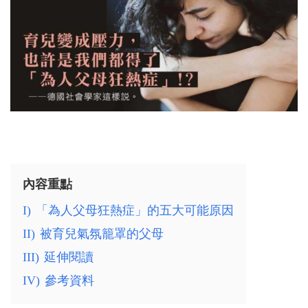
內容重點
I)
「為人父母狂熱症」的五大可能原因
II)
被育兒氣氛籠罩的父母
III)
延伸閱讀
IV)
參考資料