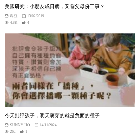
美國研究：小朋友成日病，又關父母份工事？
科豆
13/02/2019
4.8K
4
今天批評孩子，明天萌芽的就是負面的種子
SUNNY HO
14/11/2024
262
1