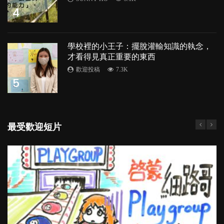
4
學校裡的小王子：擺脫灌輸知識的執念，
才看得見真正重要的東西
歡迎投稿
7.3K
5
最受歡迎短片