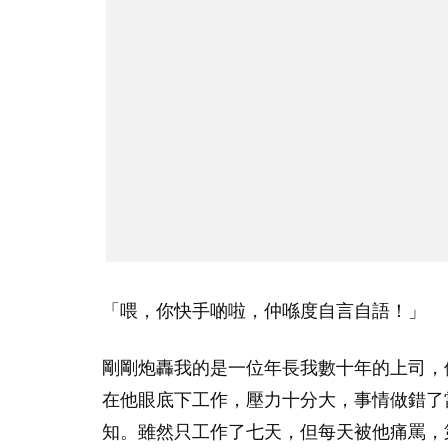
「喂，你快手啲啦，仲喺度自言自語！」
剛剛炮轟我的是一位年長我數十年的上司，
在他眼底下工作，壓力十分大，事情做錯了
知。雖然只工作了七天，但每天被他痛罵，