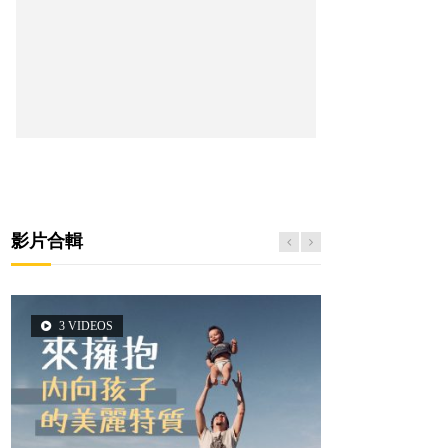
影片合輯
3 VIDEOS
5 VIDEOS
14 VIDEOS
2 VIDEOS
6 VIDEOS