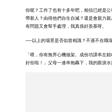
你呢？工作了也有十多年吧，相信已經是公司
帶新人？由得他們自生自滅？還是會親力親
有問題又會幫手處理，我真係好羡慕呀。
──以上的場景是否似曾相識？不過不在職
「喂，你有無畀心機做架。成份功課串左錯
好佢啦！」父母一連串炮轟下，我的眼淚水