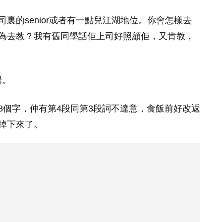
裏的senior或者有一點兒江湖地位。你會怎樣去
為去教？我有舊同學話佢上司好照顧佢，又肯教，
場。
8個字，仲有第4段同第3段詞不達意，食飯前好改返
掉下來了。