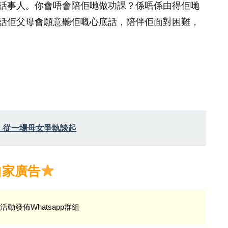
話事人。你會唔會陪佢哋做功課？係唔係由得佢哋
話佢父母會願意聽佢嘅心底話，陪伴佢面對困難，
—從一場母女爭執談起
自家廣告
活動發佈Whatsapp群組