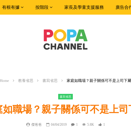
有根有據
按階段
家長及學童支援服務
廣告合
Home
教養省思
書寫省思
家庭如職場？親子關係可不是上司下
書寫省思
庭如職場？親子關係可不是上司
傑爸爸
04/04/2019
1
5.8K
1