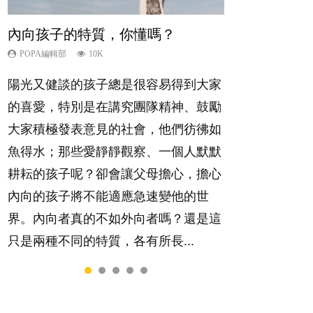
內向孩子的特質，你懂嗎？
夫妻必看！經營婚姻，沒捷徑
新手父母不用怕
想孩子學好外語，點做好？
孩子能力天注定？
POPA編輯部
POPA編輯部
POPA編輯部
POPA編輯部
POPA編輯部
10K
22.9K
16.3K
9.9K
7.9K
陽光又健談的孩子總是很容易得到大家
你是不是也曾經以為只要跟相愛的人結
相信許多人初為人父母，由懷孕開始到
有人話學多種語言越早開始越好，有人
很多父母都希望孩子係個「叻仔叻
的喜愛，特別是在講究團隊精神、鼓勵
婚，就自然能走到白頭，但生了孩子卻
孩子呱呱落地，心中都有數之不盡的問
卻說一時間太多語言，會令孩子感到混
女」，學業別太差，日常自理井井有
大家積極發表意見的社會，他們彷彿如
發現事情不如你所料？ 經營婚姻，不
題～這裡一次過集合我們以往製作過的
淆，到底誰是誰非？聽聽專家怎樣說，
條。這樣的孩子是萬中無一，還是魚與
魚得水；那些愛靜靜觀察、一個人默默
如我們想像的簡單，卻也不是大家說得
相關短片。 這段路讓我們跟你同行～...
解開語言學習的迷思～...
熊掌，不能兼得？...
耕耘的孩子呢？卻會讓父母擔心，擔心
那麼難。一起來認識婚姻的真相！...
內向的孩子將不能適應急速變他的世
界。內向者真的不如外向者嗎？還是這
只是兩種不同的特質，各有所長...