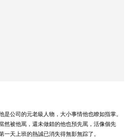
他是公司的元老級人物，大小事情他也瞭如指掌。
當然被他罵，還未做錯的他也預先罵，活像個先
第一天上班的熱誠已消失得無影無踪了。