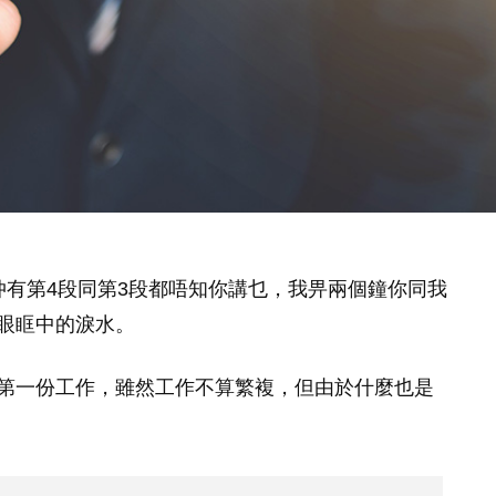
仲有第4段同第3段都唔知你講乜，我畀兩個鐘你同我
眼眶中的淚水。
第一份工作，雖然工作不算繁複，但由於什麼也是