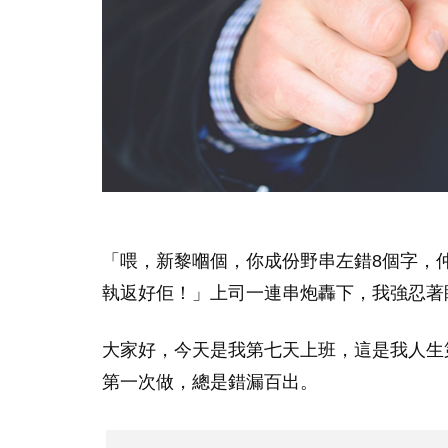
「喂，新黎嗰個，你成份野串左錯8個字，
執返好佢！」上司一連串炮轟下，我強忍著
大家好，今天是我第七天上班，這是我人生
第一次做，總是錯漏百出。