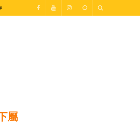
作
屬
下屬