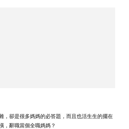
雜，卻是很多媽媽的必答題，而且也活生生的擺在
橫，辭職當個全職媽媽？