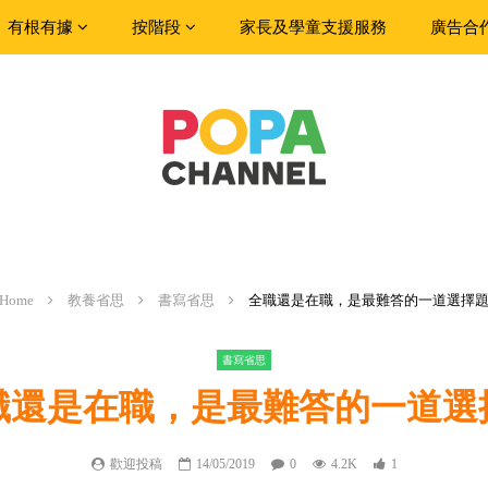
有根有據
按階段
家長及學童支援服務
廣告合
Home
教養省思
書寫省思
全職還是在職，是最難答的一道選擇
書寫省思
職還是在職，是最難答的一道選
歡迎投稿
14/05/2019
0
4.2K
1