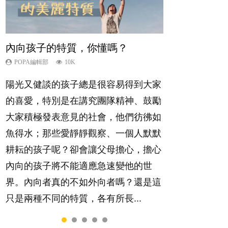
內向孩子的特質，你懂嗎？
孩子能力天注定？
愛孩子也別忘了愛自己，父母如何
夫妻必看！經營婚姻，沒捷徑
想孩子學好外語，點做好？
關顧自己的身心靈？
POPA編輯部
POPA編輯部
POPA編輯部
POPA編輯部
10K
7.9K
22.9K
9.9K
POPA編輯部
14.8K
陽光又健談的孩子總是很容易得到大家
很多父母都希望孩子係個「叻仔叻
你是不是也曾經以為只要跟相愛的人結
有人話學多種語言越早開始越好，有人
照顧孩子衣食住行、陪同兒女應對功課
的喜愛，特別是在講究團隊精神、鼓勵
女」，學業別太差，日常自理井井有
婚，就自然能走到白頭，但生了孩子卻
卻說一時間太多語言，會令孩子感到混
測驗，還要陪玩製造親子時間，尚要處
大家積極發表意見的社會，他們彷彿如
條。這樣的孩子是萬中無一，還是魚與
發現事情不如你所料？ 經營婚姻，不
淆，到底誰是誰非？聽聽專家怎樣說，
理家中雜項要務……當父母的，有千百
魚得水；那些愛靜靜觀察、一個人默默
熊掌，不能兼得？...
如我們想像的簡單，卻也不是大家說得
解開語言學習的迷思～...
個任務要做。可惜，有一樣重要至極
耕耘的孩子呢？卻會讓父母擔心，擔心
那麼難。一起來認識婚姻的真相！...
的，總被遺漏——關注自己的情緒和心
內向的孩子將不能適應急速變他的世
理健康。...
界。內向者真的不如外向者嗎？還是這
只是兩種不同的特質，各有所長...