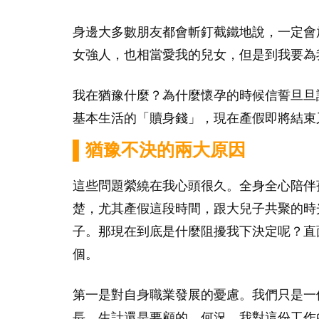
身邊大多數朋友都會斬釘截鐵地說，一定會
女強人，也相當愛我的兒女，但是到我要為
我在猶豫什麼？為什麼懷孕的時候信誓旦旦
基本生活的「贖身錢」，現在產假即將結束
▌猶豫不決的兩大原因
這些問題縈繞在我心頭很久。全身全心陪伴
楚，尤其產假這段時間，跟大兒子共聚的時
子。那現在到底是什麼阻擾我下決定呢？直
個。
第一是對自身職業發展的憂慮。我們只是一
長，生計還是要顧的。何況，我對這份工作