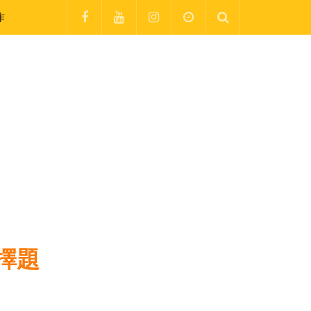
作
題
擇題