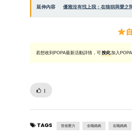
延伸內容
優雅沒有找上我：在狼狽與愛之
若想收到POPA最新活動詳情，可
加入POPA
按此
1
TAGS
世俗壓力
全職媽媽
在職媽媽