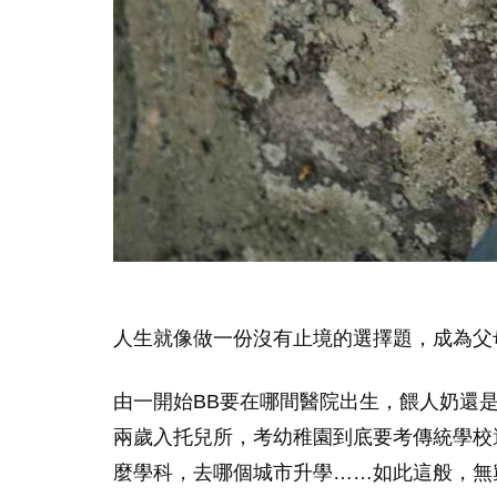
人生就像做一份沒有止境的選擇題，成為父
由一開始BB要在哪間醫院出生，餵人奶還
兩歲入托兒所，考幼稚園到底要考傳統學校
麼學科，去哪個城市升學……如此這般，無