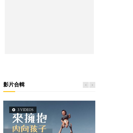
影片合輯
3 VIDEOS
6 VIDEOS
6 VIDEOS
5 VIDEOS
2 VIDEOS