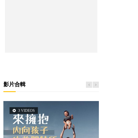
影片合輯
3 VIDEOS
2 VIDEOS
5 VIDEOS
6 VIDEOS
6 VIDEOS