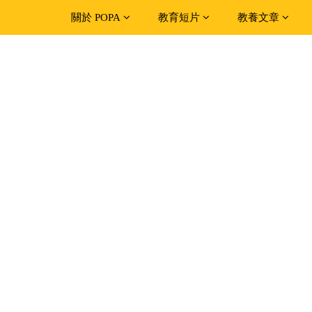
關於 POPA
教育短片
教養文章