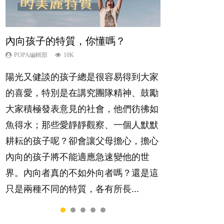
內向孩子的特質，你懂嗎？
想孩子學好外語，點做好？
夫妻必看！經營婚姻，沒捷徑
孩子能力天注定？
愛孩子也別忘了愛自己，父母如何
關顧自己的身心靈？
POPA編輯部
POPA編輯部
POPA編輯部
POPA編輯部
10K
9.9K
22.9K
7.9K
POPA編輯部
14.8K
陽光又健談的孩子總是很容易得到大家
有人話學多種語言越早開始越好，有人
你是不是也曾經以為只要跟相愛的人結
很多父母都希望孩子係個「叻仔叻
照顧孩子衣食住行、陪同兒女應對功課
的喜愛，特別是在講究團隊精神、鼓勵
卻說一時間太多語言，會令孩子感到混
婚，就自然能走到白頭，但生了孩子卻
女」，學業別太差，日常自理井井有
測驗，還要陪玩製造親子時間，尚要處
大家積極發表意見的社會，他們彷彿如
淆，到底誰是誰非？聽聽專家怎樣說，
發現事情不如你所料？ 經營婚姻，不
條。這樣的孩子是萬中無一，還是魚與
理家中雜項要務……當父母的，有千百
魚得水；那些愛靜靜觀察、一個人默默
解開語言學習的迷思～...
如我們想像的簡單，卻也不是大家說得
熊掌，不能兼得？...
個任務要做。可惜，有一樣重要至極
耕耘的孩子呢？卻會讓父母擔心，擔心
那麼難。一起來認識婚姻的真相！...
的，總被遺漏——關注自己的情緒和心
內向的孩子將不能適應急速變他的世
理健康。...
界。內向者真的不如外向者嗎？還是這
只是兩種不同的特質，各有所長...