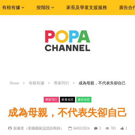
有根有據
按階段
家長及學童支援服務
廣告合
Home
有根有據
專家同行
成為母親，不代表失卻自己
專家同行
教養省思
書寫省思
成為母親，不代表失卻自己
留佩萱（美國國家認證諮商師）
04/03/2024
3
781
1