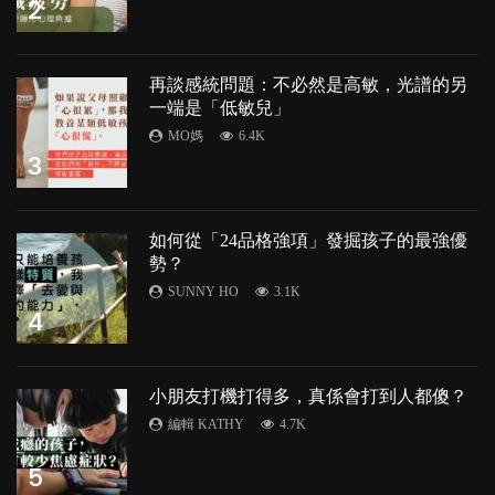
2
再談感統問題：不必然是高敏，光譜的另
一端是「低敏兒」
MO媽
6.4K
3
如何從「24品格強項」發掘孩子的最強優
勢？
SUNNY HO
3.1K
4
小朋友打機打得多，真係會打到人都傻？
編輯 KATHY
4.7K
5