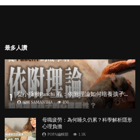
最多人讚
從
小獼猴Panchi 看：依附理論如何培養孩子心理韌性？
1
編輯 SAMANTHA
850
母職疲勞：為何睡久仍累？科學解析隱形
心理負擔
POPA編輯部
1.1K