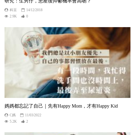
研究：生男仔，患產後抑鬱機率會高啲？
科豆
14/12/2018
2.9K
0
媽媽都忘記了自己｜先有Happy Mom，才有Happy Kid
C媽
11/03/2022
5.2K
2