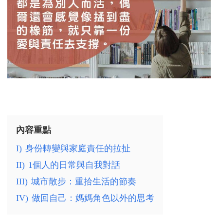
內容重點
I)
身份轉變與家庭責任的拉扯
II)
1個人的日常與自我對話
III)
城市散步：重拾生活的節奏
IV)
做回自己：媽媽角色以外的思考