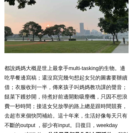
都說媽媽大概是世上最拿手multi-tasking的生物。邊
吃早餐邊寫稿；還沒寫完幾句想起女兒的圖書要辦續
借；衣服收到一半，傳來孩子叫媽媽教功課的聲音；
餸菜下鑊炒開，待煮好前邊開動吸麈機，只因不想浪
費一秒時間；接送女兒放學的路上總是跟時間競賽，
去超市來個快閃補給。這十年來，生活好像每天只有
不斷的output ，卻少有input。日復日，weekday