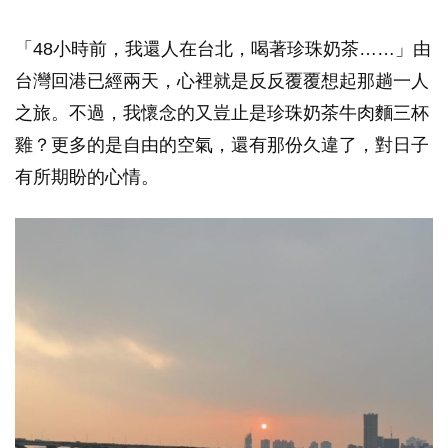
「48小時前，我還人在台北，喝著珍珠奶茶……」由
台灣回港已經兩天，心裡就是反反覆覆想起那趟一人
之旅。不過，我懷念的又豈止是珍珠奶茶牛肉麵三杯
雞？更多的是自由的空氣，還有那份久違了，對日子
有所期盼的心情。