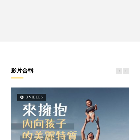
影片合輯
3 VIDEOS
2 VIDEOS
5 VIDEOS
6 VIDEOS
6 VIDEOS