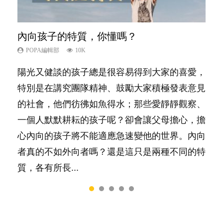
內向孩子的特質，你懂嗎？
想孩子學好外語，點做好？
夫妻必看！經營婚姻，沒捷徑
孩子能力天注定？
愛孩子也別忘了愛自己，父母如何關顧自
己的身心靈？
POPA編輯部
POPA編輯部
POPA編輯部
POPA編輯部
10K
9.9K
22.9K
7.9K
POPA編輯部
14.8K
陽光又健談的孩子總是很容易得到大家的喜愛，
有人話學多種語言越早開始越好，有人卻說一時
你是不是也曾經以為只要跟相愛的人結婚，就自
很多父母都希望孩子係個「叻仔叻女」，學業別
照顧孩子衣食住行、陪同兒女應對功課測驗，還
特別是在講究團隊精神、鼓勵大家積極發表意見
間太多語言，會令孩子感到混淆，到底誰是誰
然能走到白頭，但生了孩子卻發現事情不如你所
太差，日常自理井井有條。這樣的孩子是萬中無
要陪玩製造親子時間，尚要處理家中雜項要
的社會，他們彷彿如魚得水；那些愛靜靜觀察、
非？聽聽專家怎樣說，解開語言學習的迷思～...
料？ 經營婚姻，不如我們想像的簡單，卻也不
一，還是魚與熊掌，不能兼得？...
務……當父母的，有千百個任務要做。可惜，有
一個人默默耕耘的孩子呢？卻會讓父母擔心，擔
是大家說得那麼難。一起來認識婚姻的真相！...
一樣重要至極的，總被遺漏——關注自己的情緒
心內向的孩子將不能適應急速變他的世界。內向
和心理健康。...
者真的不如外向者嗎？還是這只是兩種不同的特
質，各有所長...