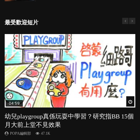
最受歡迎短片
Wat
Wat
Wat
Wat
Wat
04:59
03:39
03:02
04:06
04:18
幼兒playgroup真係玩耍中學習？研究指BB 15個
幼稚園遊戲課 如何刺激幼兒自發學習取代獎勵
老公患產後憂鬱症對BB的影響
全職好？在職好？｜全職媽媽與在職媽媽的壓
凡事以BB為中心，就係好爸媽？｜別忽視父母
月大前上堂不見效果
與懲罰？
力與價值
的身心虛耗
POPA編輯部
15.9K
POPA編輯部
POPA編輯部
POPA編輯部
POPA編輯部
47.1K
33.1K
25.8K
31.5K
BB出生後，不止媽媽，爸爸也有機會患上產後抑