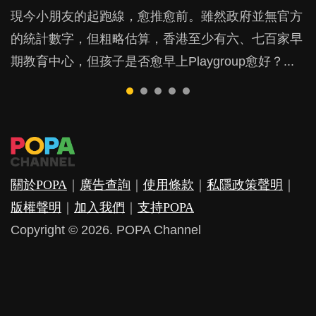
現今小朋友的起跑線，愈推愈前。雖然政府並無官方
由美國學者所創的 tools of the mind 課程，學生以遊
許多媽媽心底可能都有一刻掙扎過：究竟全職好，還
父母日夜無間、身心俱疲地照顧BB，如何做到正向
鬱，影響日常生活，嚴重的甚至會有自殺，或傷害小
的統計數字，但粗略估算，香港至少有六、七百家早
戲方式學習，學術能力和自制能力亦明顯比其他小朋
是在職好。雖說每個家庭都有自己的獨特狀況和考慮
教養？部份父母更會為了小朋友放棄自己的嗜好、減
朋友的念頭。但為何爸爸患上產後抑鬱往往難以察
期教育中心，但孩子是否愈早上Playgroup愈好？...
友優勝，到底這課程有何特別之處？...
因素，但原來全職和在職媽媽所養育的子女其實都各
少出席朋友聚會等等，你以為會換來美好的親子關
覺？...
有擅長。...
係，有助小朋友成長，但原來父母身心虛耗對孩子的
成長可能有意想不到的影響！...
關於POPA
｜
廣告查詢
｜
使用條款
｜
私隱政策聲明
｜
版權聲明
｜
加入我們
｜
支持POPA
Copyright © 2026. POPA Channel