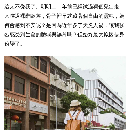
這太不像我了。明明二十年前已經試過獨個兒出走，
又嚐過裸辭歐遊，骨子裡早就藏著個自由的靈魂，為
何會感到不安呢？是因為近年多了天災人禍，讓我強
烈感受到生命的脆弱與無常嗎？但始終最大原因是身
份變了。