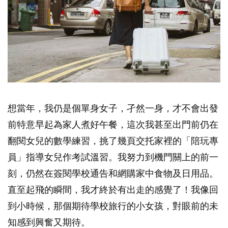
想當年，我仍是個單身女子，孑然一身，才不會出發
前特意早起為家人煮好午餐，這次我甚至出門前仍在
翻閱女兒的數學練習，挑了幾頁交托家裡的「陪玩專
員」指導女兒作考試溫習。我努力到機門關上的前一
刻，仍然在簽閱學校通告和網購家中食物及日用品。
直至起飛的瞬間，我才終於有出走的感覺了！我像回
到小時候，那個期待學校旅行的小女孩，對眼前的未
知感到興奮又期待。