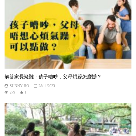
解答家長疑難：孩子嘈吵，父母煩躁怎麼辦？
SUNNY HO
28/11/2023
279
1