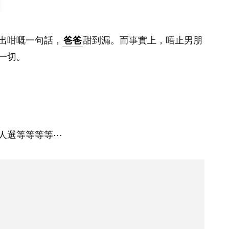
出咁嘅一句話，
爸爸
甜到漏。而事實上，唔止男朋
一切。
人選等等等等⋯