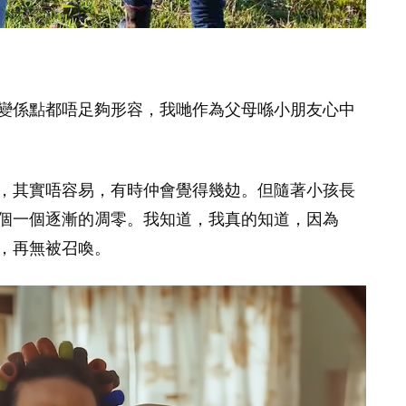
變係點都唔足夠形容，我哋作為父母喺小朋友心中
，其實唔容易，有時仲會覺得幾攰。但隨著小孩長
個一個逐漸的凋零。我知道，我真的知道，因為
，再無被召喚。