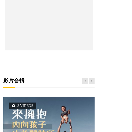
影片合輯
3 VIDEOS
6 VIDEOS
6 VIDEOS
5 VIDEOS
2 VIDEOS