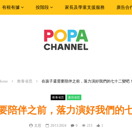
有根有據
按階段
家長及學童支援服務
廣告合
Home
教養省思
在孩子還需要陪伴之前，落力演好我們的七十二變吧
教養省思
書寫省思
要陪伴之前，落力演好我們的
文思
20/11/2024
0
213
1