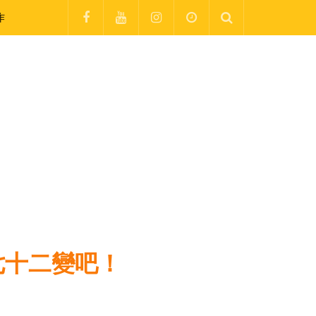
作
！
七十二變吧！