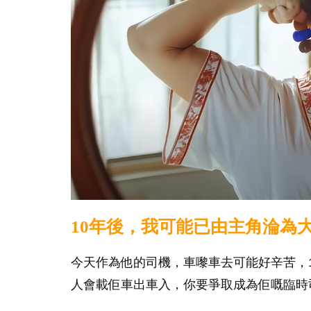
10年後，我可能已由主角淪為
今天作為他的司機，車嚟車去可能好辛苦，
人會載佢車出車入，你要爭取成為佢嘅臨時