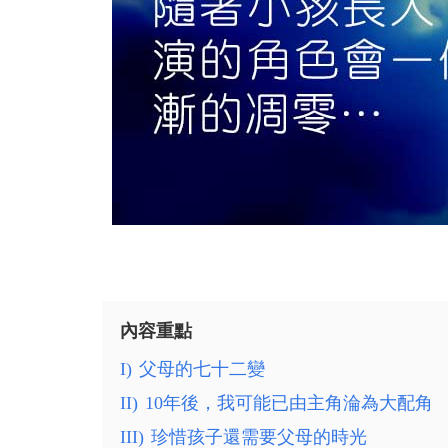
內容重點
I)
父母的七十二變
II)
10年後，我可能已由主角淪為大配角
III)
珍惜孩子還需要父母的時光