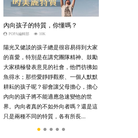
內向孩子的特質，你懂嗎？
孩子能力天注定？
愛孩子也別忘了愛自己，父母如何
夫妻必看！經營婚姻，沒捷徑
想孩子學好外語，點做好？
關顧自己的身心靈？
POPA編輯部
POPA編輯部
POPA編輯部
POPA編輯部
10K
7.9K
22.9K
9.9K
POPA編輯部
14.8K
陽光又健談的孩子總是很容易得到大家
很多父母都希望孩子係個「叻仔叻
你是不是也曾經以為只要跟相愛的人結
有人話學多種語言越早開始越好，有人
照顧孩子衣食住行、陪同兒女應對功課
的喜愛，特別是在講究團隊精神、鼓勵
女」，學業別太差，日常自理井井有
婚，就自然能走到白頭，但生了孩子卻
卻說一時間太多語言，會令孩子感到混
測驗，還要陪玩製造親子時間，尚要處
大家積極發表意見的社會，他們彷彿如
條。這樣的孩子是萬中無一，還是魚與
發現事情不如你所料？ 經營婚姻，不
淆，到底誰是誰非？聽聽專家怎樣說，
理家中雜項要務……當父母的，有千百
魚得水；那些愛靜靜觀察、一個人默默
熊掌，不能兼得？...
如我們想像的簡單，卻也不是大家說得
解開語言學習的迷思～...
個任務要做。可惜，有一樣重要至極
耕耘的孩子呢？卻會讓父母擔心，擔心
那麼難。一起來認識婚姻的真相！...
的，總被遺漏——關注自己的情緒和心
內向的孩子將不能適應急速變他的世
理健康。...
界。內向者真的不如外向者嗎？還是這
只是兩種不同的特質，各有所長...