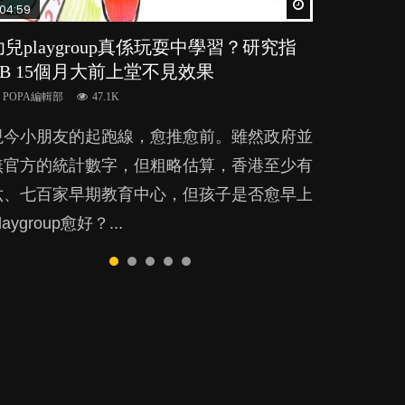
Watch Later
Watch Later
Watch Later
Watch Later
Watch Later
04:59
03:39
03:02
04:06
04:18
幼兒playgroup真係玩耍中學習？研究指
幼稚園遊戲課 如何刺激幼兒自發學習取
老公患產後憂鬱症對BB的影響
全職好？在職好？｜全職媽媽與在職媽媽
凡事以BB為中心，就係好爸媽？｜別忽
BB 15個月大前上堂不見效果
代獎勵與懲罰？
的壓力與價值
視父母的身心虛耗
POPA編輯部
15.9K
POPA編輯部
POPA編輯部
POPA編輯部
POPA編輯部
47.1K
33.1K
25.8K
31.5K
BB出生後，不止媽媽，爸爸也有機會患上產
現今小朋友的起跑線，愈推愈前。雖然政府並
美國學者所創的 tools of the mind 課程，學
許多媽媽心底可能都有一刻掙扎過：究竟全職
父母日夜無間、身心俱疲地照顧BB，如何做
後抑鬱，影響日常生活，嚴重的甚至會有自
無官方的統計數字，但粗略估算，香港至少有
生以遊戲方式學習，學術能力和自制能力亦明
好，還是在職好。雖說每個家庭都有自己的獨
到正向教養？部份父母更會為了小朋友放棄自
殺，或傷害小朋友的念頭。但為何爸爸患上產
六、七百家早期教育中心，但孩子是否愈早上
顯比其他小朋友優勝，到底這課程有何特別之
特狀況和考慮因素，但原來全職和在職媽媽所
己的嗜好、減少出席朋友聚會等等，你以為會
後抑鬱往往難以察覺？...
laygroup愈好？...
？...
養育的子女其實都各有擅長。...
換來美好的親子關係，有助小朋友成長，但原
來父母身心虛耗對孩子的成長可能有意想不到
影響！...