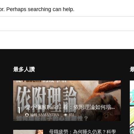
for. Perhaps searching can help.
最多人讚
從
小獼猴Panchi 看：依附理論如何培養孩子心理韌性？
1
編輯 SAMANTHA
851
母職疲勞：為何睡久仍累？科學