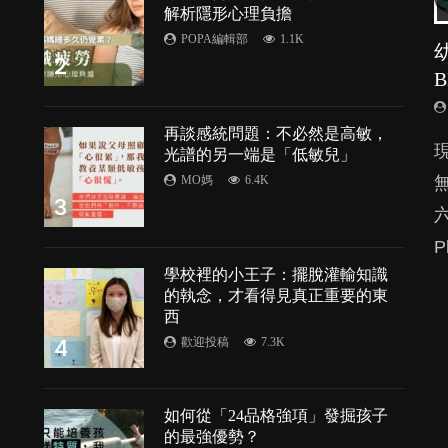
解析隱形心理負擔
POPA編輯部
1.1K
2
再談感統問題：不必然是高敏，
由
光譜的另一端是「低敏兒」
MO媽
6.4K
3
P
處
學校裡的小王子：擺脫灌輸知識
的執念，才看得見真正重要的東
的
西
4
歡迎投稿
7.3K
如何從「24品格強項」發掘孩子
的最強優勢？