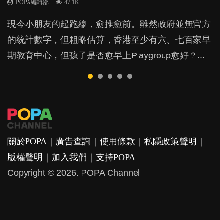
POPA編輯部
POPA編輯部
POPA編輯部
47.1K
33.1K
25.8K
BB出生後，不止媽媽，爸爸也有機會患上產後抑
BB最喜歡隨手拿起什麼都放入口中，有人說一旦養
現今小朋友的起跑線，愈推愈前。雖然政府並無官方
由美國學者所創的 tools of the mind 課程，學生以遊
許多媽媽心底可能都有一刻掙扎過：究竟全職好，還
鬱，影響日常生活，嚴重的甚至會有自殺，或傷害小
成吮手指的習慣，大個就很難戒，但原來一刀切阻止
的統計數字，但粗略估算，香港至少有六、七百家早
戲方式學習，學術能力和自制能力亦明顯比其他小朋
是在職好。雖說每個家庭都有自己的獨特狀況和考慮
朋友的念頭。但為何爸爸患上產後抑鬱往往難以察
他們放東西入口，隨時會影響孩子的身心發展？...
期教育中心，但孩子是否愈早上Playgroup愈好？...
友優勝，到底這課程有何特別之處？...
因素，但原來全職和在職媽媽所養育的子女其實都各
覺？...
有擅長。...
關於POPA
｜
廣告查詢
｜
使用條款
｜
私隱政策聲明
｜
版權聲明
｜
加入我們
｜
支持POPA
Copyright © 2026. POPA Channel