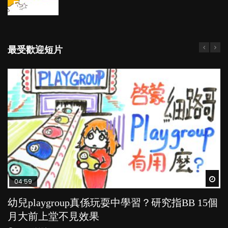
5
最受歡迎短片
Wat
Wat
Wat
Wat
Wat
04:59
03:39
03:02
04:06
03:41
幼兒playgroup真係玩耍中學習？研究指BB 15個
幼稚園遊戲課 如何刺激幼兒自發學習取代獎勵
老公患產後憂鬱症對BB的影響
全職好？在職好？｜全職媽媽與在職媽媽的壓
BB口腔期乜都放入口，父母該制止還是放手？
月大前上堂不見效果
與懲罰？
力與價值
POPA編輯部
POPA編輯部
15.9K
25.5K