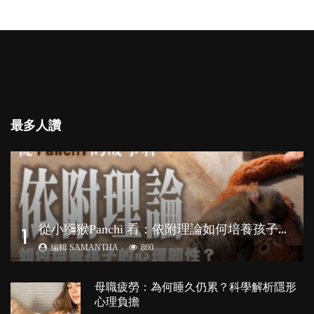
最多人讚
從
小獼猴Panchi 看：依附理論如何培養孩子心理韌性？
1
編輯 SAMANTHA
860
母職疲勞：為何睡久仍累？科學解析隱形
心理負擔