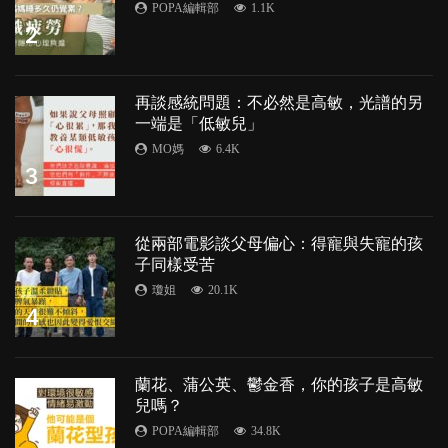
POPA編輯部
1.1K
2
再談感統問題：不必然是高敏，光譜的另
一端是「低敏兒」
MO媽
6.4K
3
從兩部電影談父母偏心：得寵與失寵的孩
子同樣受苦
瓊姐
20.1K
4
蘭花、蒲公英、鬱金香，你的孩子是高敏
兒嗎？
POPA編輯部
34.8K