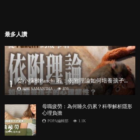
最多人讚
從
小獼猴Panchi 看：依附理論如何培養孩子心理韌性？
1
編輯 SAMANTHA
859
母職疲勞：為何睡久仍累？科學解析隱形
心理負擔
POPA編輯部
1.1K
2