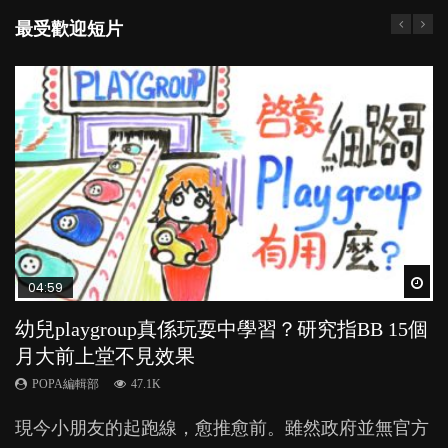
最受歡迎短片
Wat
Wat
Wat
Wat
Wat
04:59
03:39
03:02
04:06
03:41
幼兒playgroup真係玩耍中學習？研究指BB 15個
幼稚園遊戲課 如何刺激幼兒自發學習取代獎勵
老公患產後憂鬱症對BB的影響
全職好？在職好？｜全職媽媽與在職媽媽的壓
BB口腔期乜都放入口，父母該制止還是放手？
月大前上堂不見效果
與懲罰？
力與價值
POPA編輯部
POPA編輯部
15.9K
25.5K
POPA編輯部
POPA編輯部
POPA編輯部
47.1K
33.1K
25.8K
BB出生後，不止媽媽，爸爸也有機會患上產後抑
BB最喜歡隨手拿起什麼都放入口中，有人說一旦養
現今小朋友的起跑線，愈推愈前。雖然政府並無官方
由美國學者所創的 tools of the mind 課程，學生以遊
許多媽媽心底可能都有一刻掙扎過：究竟全職好，還
鬱，影響日常生活，嚴重的甚至會有自殺，或傷害小
成吮手指的習慣，大個就很難戒，但原來一刀切阻止