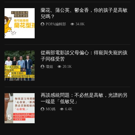
蘭花、蒲公英、鬱金香，你的孩子是高敏
兒嗎？
POPA編輯部
34.8K
3
從兩部電影談父母偏心：得寵與失寵的孩
子同樣受苦
瓊姐
20.1K
4
再談感統問題：不必然是高敏，光譜的另
一端是「低敏兒」
MO媽
6.4K
5