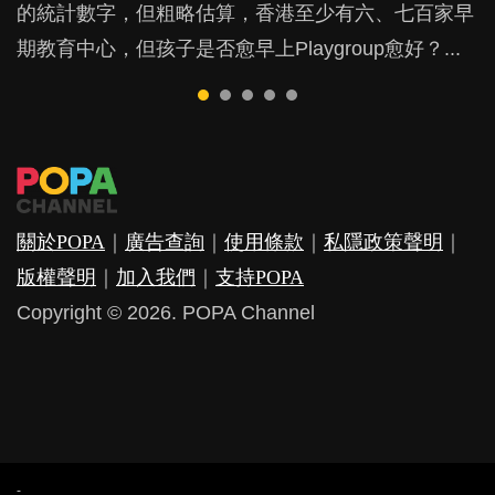
的統計數字，但粗略估算，香港至少有六、七百家早
戲方式學習，學術能力和自制能力亦明顯比其他小朋
是在職好。雖說每個家庭都有自己的獨特狀況和考慮
朋友的念頭。但為何爸爸患上產後抑鬱往往難以察
他們放東西入口，隨時會影響孩子的身心發展？...
期教育中心，但孩子是否愈早上Playgroup愈好？...
友優勝，到底這課程有何特別之處？...
因素，但原來全職和在職媽媽所養育的子女其實都各
覺？...
有擅長。...
關於POPA
｜
廣告查詢
｜
使用條款
｜
私隱政策聲明
｜
版權聲明
｜
加入我們
｜
支持POPA
Copyright © 2026. POPA Channel
-