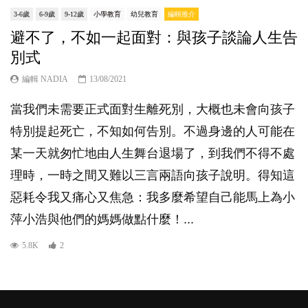
3-6歲
6-9歲
9-12歲
小學教育
幼兒教育
編輯推介
避不了，不如一起面對：與孩子談論人生告
別式
編輯 NADIA
13/08/2021
當我們未需要正式面對生離死別，大概也未會向孩子
特別提起死亡，不知如何告別。不過身邊的人可能在
某一天就匆忙地由人生舞台退場了，到我們不得不處
理時，一時之間又難以三言兩語向孩子說明。得知這
惡耗令我又痛心又焦急：我多麼希望自己能馬上為小
萍小浩與他們的媽媽做點什麼！...
5.8K
2