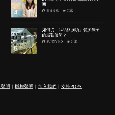
西
4
歡迎投稿
7.3K
如何從「24品格強項」發掘孩子
的最強優勢？
SUNNY HO
3.1K
5
策聲明
｜
版權聲明
｜
加入我們
｜
支持POPA