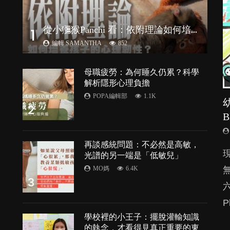
從
小獼猴Panchi 看：依附理論如何培養孩子心理韌性？
1
編輯 SAMANTHA
852
母職疲勞：為何睡久仍累？科學
解析隱形心理負擔
POPA編輯部
1.1K
2
再談感統問題：不必然是高敏，
由
光譜的另一端是「低敏兒」
MO媽
6.4K
3
P
處
學校裡的小王子：擺脫灌輸知識
的執念，才看得見真正重要的東