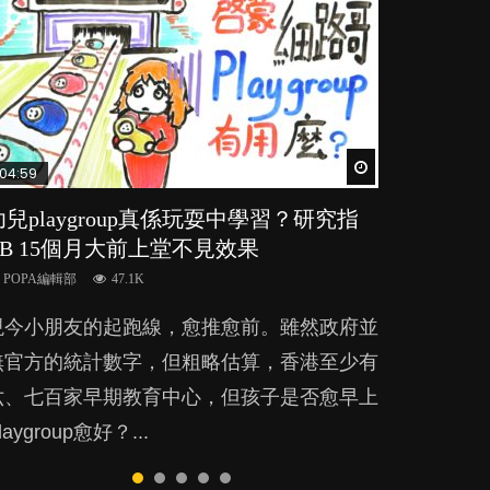
Watch Later
Watch Later
Watch Later
Watch Later
Watch Later
04:59
03:39
03:02
04:06
03:41
幼兒playgroup真係玩耍中學習？研究指
幼稚園遊戲課 如何刺激幼兒自發學習取
老公患產後憂鬱症對BB的影響
全職好？在職好？｜全職媽媽與在職媽媽
BB口腔期乜都放入口，父母該制止還是
BB 15個月大前上堂不見效果
代獎勵與懲罰？
的壓力與價值
放手？
POPA編輯部
15.9K
POPA編輯部
POPA編輯部
POPA編輯部
POPA編輯部
47.1K
33.1K
25.8K
25.5K
BB出生後，不止媽媽，爸爸也有機會患上產
現今小朋友的起跑線，愈推愈前。雖然政府並
美國學者所創的 tools of the mind 課程，學
許多媽媽心底可能都有一刻掙扎過：究竟全職
BB最喜歡隨手拿起什麼都放入口中，有人說
後抑鬱，影響日常生活，嚴重的甚至會有自
無官方的統計數字，但粗略估算，香港至少有
生以遊戲方式學習，學術能力和自制能力亦明
好，還是在職好。雖說每個家庭都有自己的獨
一旦養成吮手指的習慣，大個就很難戒，但原
殺，或傷害小朋友的念頭。但為何爸爸患上產
六、七百家早期教育中心，但孩子是否愈早上
顯比其他小朋友優勝，到底這課程有何特別之
特狀況和考慮因素，但原來全職和在職媽媽所
來一刀切阻止他們放東西入口，隨時會影響孩
後抑鬱往往難以察覺？...
laygroup愈好？...
？...
養育的子女其實都各有擅長。...
子的身心發展？...