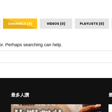
CHANNELS (0)
VIDEOS (0)
PLAYLISTS (0)
for. Perhaps searching can help.
最多人讚