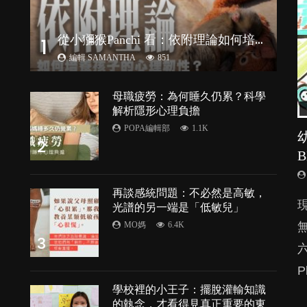
從
小獼猴Panchi 看：依附理論如何培養孩子心理韌性？
1
編輯 SAMANTHA
851
母職疲勞：為何睡久仍累？科學
解析隱形心理負擔
POPA編輯部
1.1K
2
再談感統問題：不必然是高敏，
由
光譜的另一端是「低敏兒」
MO媽
6.4K
3
P
處
學校裡的小王子：擺脫灌輸知識
的執念，才看得見真正重要的東