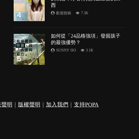
的
西
4
歡迎投稿
7.3K
如何從「24品格強項」發掘孩子
的最強優勢？
SUNNY HO
3.1K
5
策聲明
｜
版權聲明
｜
加入我們
｜
支持POPA