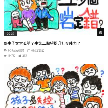
Wat
02:37
獨生子女太孤單？生第二胎望提升社交能力？
POPA編輯部
08/12/2022
49.7K
285