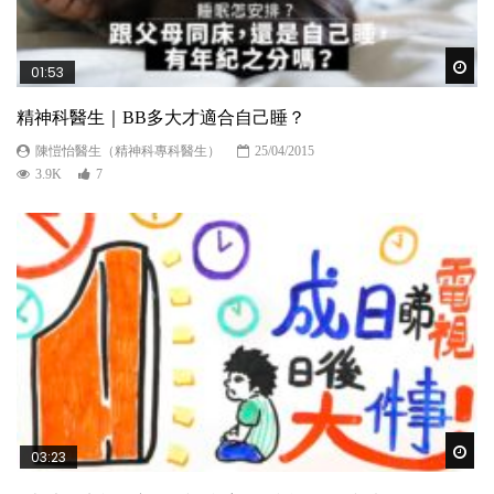
Wat
01:53
精神科醫生｜BB多大才適合自己睡？
陳愷怡醫生（精神科專科醫生）
25/04/2015
3.9K
7
Wat
03:23