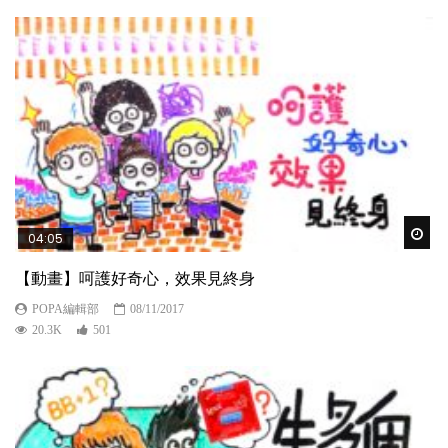
Wat
04:05
【動畫】呵護好奇心，效果見終身
POPA編輯部
08/11/2017
20.3K
501