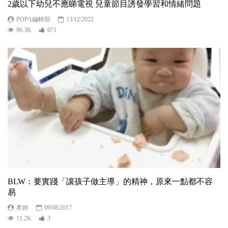
2歲以下幼兒不應睇電視 兒童節目誘發學習和情緒問題
POPA編輯部
13/12/2022
96.3K
671
BLW：要實踐「讓孩子做主導」的精神，原來一點都不容
易
希婷
09/08/2017
11.2K
3