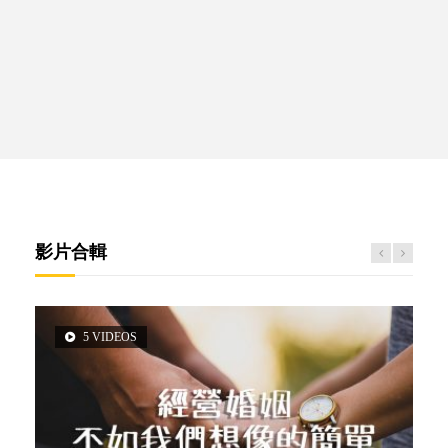
影片合輯
5 VIDEOS
3 VIDEOS
14 VIDEOS
2 VIDEOS
6 VIDEOS