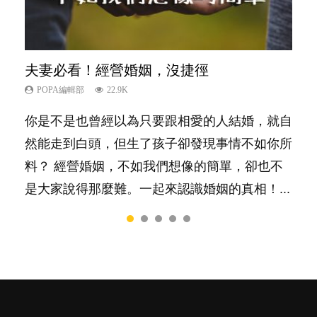
夫妻必看！經營婚姻，沒捷徑
內向孩子的特質，你懂嗎？
新手父母不用怕
想孩子學好外語，點做好？
孩子能力天注定？
POPA編輯部
POPA編輯部
POPA編輯部
POPA編輯部
POPA編輯部
22.9K
10K
16.3K
9.9K
7.9K
你是不是也曾經以為只要跟相愛的人結婚，就自
陽光又健談的孩子總是很容易得到大家的喜愛，
相信許多人初為人父母，由懷孕開始到孩子呱呱
有人話學多種語言越早開始越好，有人卻說一時
很多父母都希望孩子係個「叻仔叻女」，學業別
然能走到白頭，但生了孩子卻發現事情不如你所
特別是在講究團隊精神、鼓勵大家積極發表意見
落地，心中都有數之不盡的問題～這裡一次過集
間太多語言，會令孩子感到混淆，到底誰是誰
太差，日常自理井井有條。這樣的孩子是萬中無
料？ 經營婚姻，不如我們想像的簡單，卻也不
的社會，他們彷彿如魚得水；那些愛靜靜觀察、
合我們以往製作過的相關短片。 這段路讓我們
非？聽聽專家怎樣說，解開語言學習的迷思～...
一，還是魚與熊掌，不能兼得？...
是大家說得那麼難。一起來認識婚姻的真相！...
一個人默默耕耘的孩子呢？卻會讓父母擔心，擔
跟你同行～...
心內向的孩子將不能適應急速變他的世界。內向
者真的不如外向者嗎？還是這只是兩種不同的特
質，各有所長...