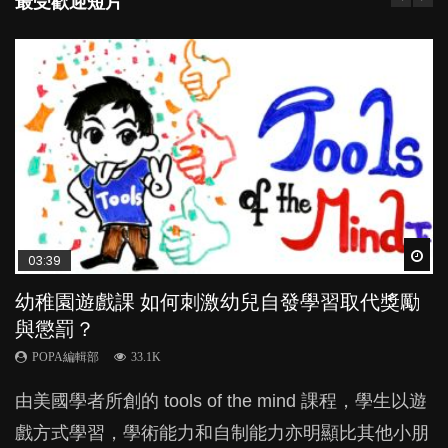
最受歡迎短片
Wat
Wat
Wat
Wat
Wat
03:39
04:59
04:06
03:02
04:18
幼稚園遊戲課 如何刺激幼兒自發學習取代獎勵
幼兒playgroup真係玩耍中學習？研究指BB 15個
全職好？在職好？｜全職媽媽與在職媽媽的壓
老公患產後憂鬱症對BB的影響
凡事以BB為中心，就係好爸媽？｜別忽視父母
與懲罰？
月大前上堂不見效果
力與價值
的身心虛耗
POPA編輯部
15.9K
POPA編輯部
POPA編輯部
POPA編輯部
POPA編輯部
33.1K
47.1K
25.8K
31.5K
BB出生後，不止媽媽，爸爸也有機會患上產後抑
由美國學者所創的 tools of the mind 課程，學生以遊
現今小朋友的起跑線，愈推愈前。雖然政府並無官方
許多媽媽心底可能都有一刻掙扎過：究竟全職好，還
父母日夜無間、身心俱疲地照顧BB，如何做到正向
鬱，影響日常生活，嚴重的甚至會有自殺，或傷害小
戲方式學習，學術能力和自制能力亦明顯比其他小朋
的統計數字，但粗略估算，香港至少有六、七百家早
是在職好。雖說每個家庭都有自己的獨特狀況和考慮
教養？部份父母更會為了小朋友放棄自己的嗜好、減
朋友的念頭。但為何爸爸患上產後抑鬱往往難以察