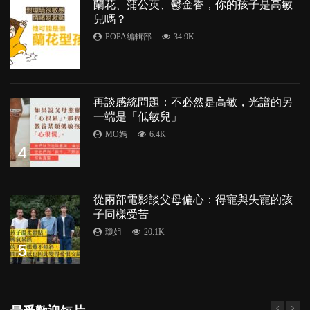
蘭花、蒲公英、鬱金香，你的孩子是高敏
兒嗎？
POPA編輯部
34.9K
3
再談感統問題：不必然是高敏，光譜的另
一端是「低敏兒」
MO媽
6.4K
4
從兩部電影談父母偏心：得寵與失寵的孩
子同樣受苦
瓊姐
20.1K
5