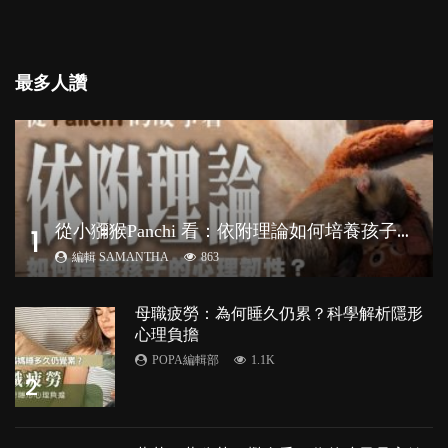
最多人讚
從
小獼猴Panchi 看：依附理論如何培養孩子心理韌性？
1
編輯 SAMANTHA
863
母職疲勞：為何睡久仍累？科學解析隱形
心理負擔
POPA編輯部
1.1K
2