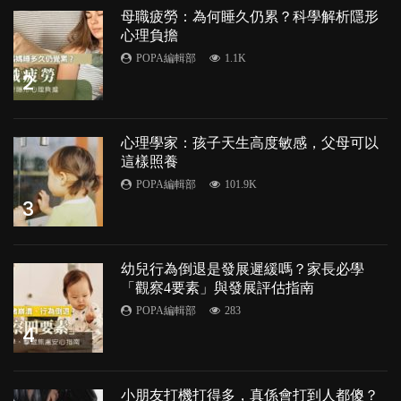
母職疲勞：為何睡久仍累？科學解析隱形
心理負擔
POPA編輯部
1.1K
2
心理學家：孩子天生高度敏感，父母可以
這樣照養
POPA編輯部
101.9K
3
幼兒行為倒退是發展遲緩嗎？家長必學
「觀察4要素」與發展評估指南
POPA編輯部
283
4
小朋友打機打得多，真係會打到人都傻？