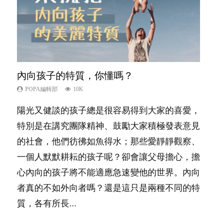
內向孩子的特質，你懂嗎？
夫妻必看！經營婚姻，沒捷徑
想孩子學好外語，點做好？
孩子能力天注定？
愛孩子也別忘了愛自己，父母如何關顧自
己的身心靈？
POPA編輯部
POPA編輯部
POPA編輯部
POPA編輯部
10K
22.9K
9.9K
7.9K
POPA編輯部
14.8K
陽光又健談的孩子總是很容易得到大家的喜愛，
你是不是也曾經以為只要跟相愛的人結婚，就自
有人話學多種語言越早開始越好，有人卻說一時
很多父母都希望孩子係個「叻仔叻女」，學業別
照顧孩子衣食住行、陪同兒女應對功課測驗，還
特別是在講究團隊精神、鼓勵大家積極發表意見
然能走到白頭，但生了孩子卻發現事情不如你所
間太多語言，會令孩子感到混淆，到底誰是誰
太差，日常自理井井有條。這樣的孩子是萬中無
要陪玩製造親子時間，尚要處理家中雜項要
的社會，他們彷彿如魚得水；那些愛靜靜觀察、
料？ 經營婚姻，不如我們想像的簡單，卻也不
非？聽聽專家怎樣說，解開語言學習的迷思～...
一，還是魚與熊掌，不能兼得？...
務……當父母的，有千百個任務要做。可惜，有
一個人默默耕耘的孩子呢？卻會讓父母擔心，擔
是大家說得那麼難。一起來認識婚姻的真相！...
一樣重要至極的，總被遺漏——關注自己的情緒
心內向的孩子將不能適應急速變他的世界。內向
和心理健康。...
者真的不如外向者嗎？還是這只是兩種不同的特
質，各有所長...