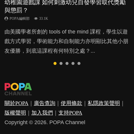
幼稚園遊戲課 如何刺激幼兒自發學習取代獎勵
幼兒playgroup真係玩耍中學習？研究指BB 15個
老公患產後憂鬱症對BB的影響
凡事以BB為中心，就係好爸媽？｜別忽視父母
全職好？在職好？｜全職媽媽與在職媽媽的壓
與懲罰？
月大前上堂不見效果
的身心虛耗
力與價值
POPA編輯部
15.9K
POPA編輯部
POPA編輯部
POPA編輯部
POPA編輯部
33.1K
47.1K
31.5K
25.8K
BB出生後，不止媽媽，爸爸也有機會患上產後抑
由美國學者所創的 tools of the mind 課程，學生以遊
現今小朋友的起跑線，愈推愈前。雖然政府並無官方
父母日夜無間、身心俱疲地照顧BB，如何做到正向
許多媽媽心底可能都有一刻掙扎過：究竟全職好，還
鬱，影響日常生活，嚴重的甚至會有自殺，或傷害小
戲方式學習，學術能力和自制能力亦明顯比其他小朋
的統計數字，但粗略估算，香港至少有六、七百家早
教養？部份父母更會為了小朋友放棄自己的嗜好、減
是在職好。雖說每個家庭都有自己的獨特狀況和考慮
朋友的念頭。但為何爸爸患上產後抑鬱往往難以察
友優勝，到底這課程有何特別之處？...
期教育中心，但孩子是否愈早上Playgroup愈好？...
少出席朋友聚會等等，你以為會換來美好的親子關
因素，但原來全職和在職媽媽所養育的子女其實都各
覺？...
係，有助小朋友成長，但原來父母身心虛耗對孩子的
有擅長。...
成長可能有意想不到的影響！...
關於POPA
｜
廣告查詢
｜
使用條款
｜
私隱政策聲明
｜
版權聲明
｜
加入我們
｜
支持POPA
Copyright © 2026. POPA Channel