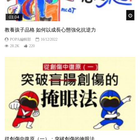
Wat
03:04
教養孩子品格 如何以成長心態強化抗逆力
POPA編輯部
16/12/2022
28.2K
220
從創傷中復原（一）：突破創傷的掩眼法