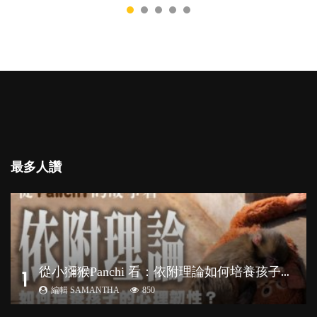
最多人讚
從
小獼猴Panchi 看：依附理論如何培養孩子心理韌性？
1
編輯 SAMANTHA
850