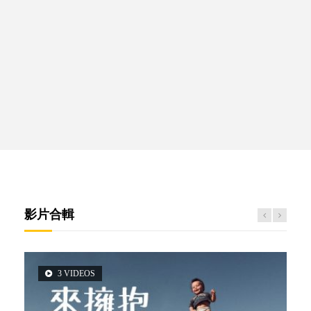
影片合輯
3 VIDEOS
5 VIDEOS
2 VIDEOS
6 VIDEOS
6 VIDEOS