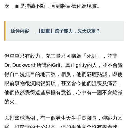
次，而是持續不斷，直到將目標化為現實。
延伸內容
【動畫】孩子能力，先天決定？
但單單只有毅力，充其量只可稱為「死捱」，並非
Dr. Duckworth所講的Grit。真正gritty的人，並不會覺
得自己漫無目的地苦熬，相反，他們滿腔熱誠，即使
眼前事物很沉悶很繁瑣，甚至會令他們沮喪及痛苦，
他們依然覺得這些事極有意義，心中有一團不會熄滅
的火。
以打籃球為例，有一個男生天生手長腳長，彈跳力又
強，打籃球的天分很高。但如果他完全沒有學過球