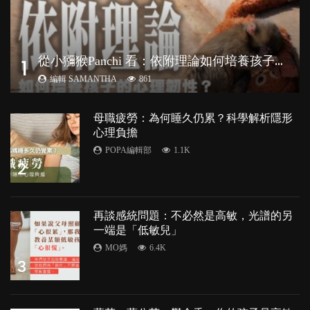
從
小獼猴Panchi 看：依附理論如何培養孩子心理韌性？
1
編輯 SAMANTHA
861
母職疲勞：為何睡久仍累？科學解析隱形
心理負擔
POPA編輯部
1.1K
2
再談感統問題：不必然是高敏，光譜的另
一端是「低敏兒」
MO媽
6.4K
3