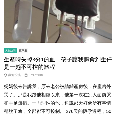
人物訪問
懷孕期
生產時失掉3分1的血，孩子讓我體會到生仔
是一趟不可控的旅程
歡迎投稿
07/12/2018
媽媽後來告訴我，原來老公被請離產房後，在產房外
哭了。那是我跟他相處以來，他第一次在別人面前哭
和手足無措。一向理性的他，也說那天好像所有事情
都脫了軌，全部都不可控制。 276天的懷孕過程，50