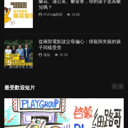
蘭花、蒲公英、鬱金香，你的孩子是高敏
兒嗎？
POPA編輯部
34.8K
4
從兩部電影談父母偏心：得寵與失寵的孩
子同樣受苦
瓊姐
20.1K
5
最受歡迎短片