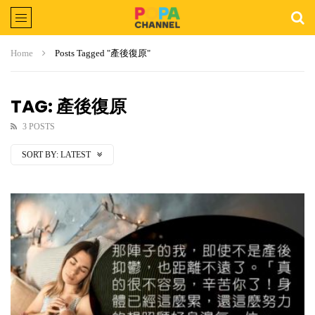
Home
Posts Tagged "產後復原"
TAG: 產後復原
3 POSTS
SORT BY:
LATEST