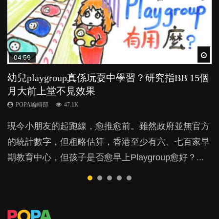
Wat
Wat
Wat
Wat
Wat
04:59
03:39
03:02
04:06
03:41
幼兒playgroup真係玩耍中學習？研究指BB 15個
幼稚園遊戲課 如何刺激幼兒自發學習取代獎勵
老公患產後憂鬱症對BB的影響
全職好？在職好？｜全職媽媽與在職媽媽的壓
BB口腔期乜都放入口，父母該制止還是放手？
月大前上堂不見效果
與懲罰？
力與價值
POPA編輯部
POPA編輯部
15.9K
25.5K
POPA編輯部
POPA編輯部
POPA編輯部
47.1K
33.1K
25.8K
BB出生後，不止媽媽，爸爸也有機會患上產後抑
BB最喜歡隨手拿起什麼都放入口中，有人說一旦養
現今小朋友的起跑線，愈推愈前。雖然政府並無官方
由美國學者所創的 tools of the mind 課程，學生以遊
許多媽媽心底可能都有一刻掙扎過：究竟全職好，還
鬱，影響日常生活，嚴重的甚至會有自殺，或傷害小
成吮手指的習慣，大個就很難戒，但原來一刀切阻止
的統計數字，但粗略估算，香港至少有六、七百家早
戲方式學習，學術能力和自制能力亦明顯比其他小朋
是在職好。雖說每個家庭都有自己的獨特狀況和考慮
朋友的念頭。但為何爸爸患上產後抑鬱往往難以察
他們放東西入口，隨時會影響孩子的身心發展？...
期教育中心，但孩子是否愈早上Playgroup愈好？...
友優勝，到底這課程有何特別之處？...
因素，但原來全職和在職媽媽所養育的子女其實都各
覺？...
有擅長。...