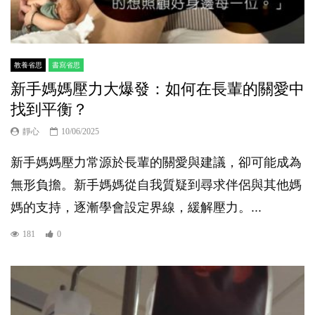
教養省思
書寫省思
新手媽媽壓力大爆發：如何在長輩的關愛中
找到平衡？
靜心
10/06/2025
新手媽媽壓力常源於長輩的關愛與建議，卻可能成為
無形負擔。新手媽媽從自我質疑到尋求伴侶與其他媽
媽的支持，逐漸學會設定界線，緩解壓力。...
181
0