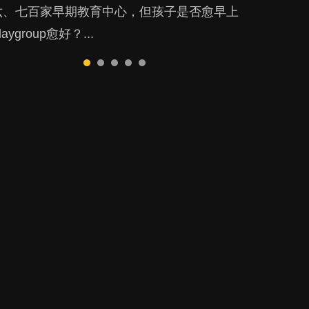
六、七百家早期教育中心，但孩子是否愈早上
顯比其他小朋友優勝，到底這課程有何特別之
己的嗜好、減少出席朋友聚會等等，你以為會
特狀況和考慮因素，但原來全職和在職媽媽所
後抑鬱往往難以察覺？...
laygroup愈好？...
？...
換來美好的親子關係，有助小朋友成長，但原
養育的子女其實都各有擅長。...
來父母身心虛耗對孩子的成長可能有意想不到
影響！...