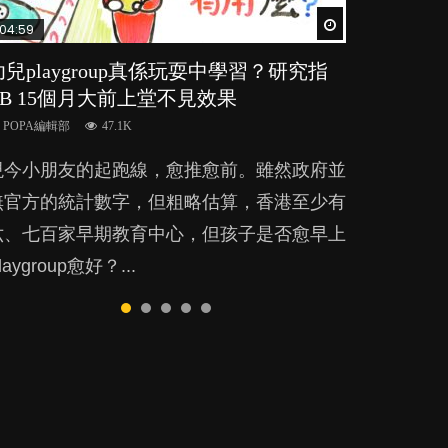
Watch Later
Watch Later
Watch Later
Watch Later
Watch Later
04:59
03:39
03:02
04:06
03:41
幼兒playgroup真係玩耍中學習？研究指
幼稚園遊戲課 如何刺激幼兒自發學習取
老公患產後憂鬱症對BB的影響
全職好？在職好？｜全職媽媽與在職媽媽
BB口腔期乜都放入口，父母該制止還是
BB 15個月大前上堂不見效果
代獎勵與懲罰？
的壓力與價值
放手？
POPA編輯部
15.9K
POPA編輯部
POPA編輯部
POPA編輯部
POPA編輯部
47.1K
33.1K
25.8K
25.5K
BB出生後，不止媽媽，爸爸也有機會患上產
現今小朋友的起跑線，愈推愈前。雖然政府並
美國學者所創的 tools of the mind 課程，學
許多媽媽心底可能都有一刻掙扎過：究竟全職
BB最喜歡隨手拿起什麼都放入口中，有人說
後抑鬱，影響日常生活，嚴重的甚至會有自
無官方的統計數字，但粗略估算，香港至少有
生以遊戲方式學習，學術能力和自制能力亦明
好，還是在職好。雖說每個家庭都有自己的獨
一旦養成吮手指的習慣，大個就很難戒，但原
殺，或傷害小朋友的念頭。但為何爸爸患上產
六、七百家早期教育中心，但孩子是否愈早上
顯比其他小朋友優勝，到底這課程有何特別之
特狀況和考慮因素，但原來全職和在職媽媽所
來一刀切阻止他們放東西入口，隨時會影響孩
後抑鬱往往難以察覺？...
laygroup愈好？...
？...
養育的子女其實都各有擅長。...
子的身心發展？...