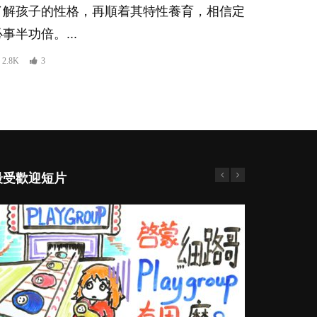
了解孩子的性格，再順着其特性養育，相信定
事半功倍。...
2.8K
3
最受歡迎短片