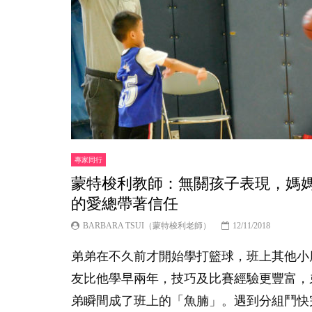
專家同行
蒙特梭利教師：無關孩子表現，媽
的愛總帶著信任
BARBARA TSUI（蒙特梭利老師）
12/11/2018
弟弟在不久前才開始學打籃球，班上其他小
友比他學早兩年，技巧及比賽經驗更豐富，
弟瞬間成了班上的「魚腩」。遇到分組鬥快