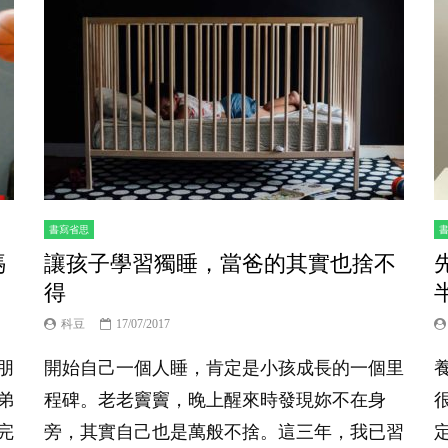
書寫省思
媽
讓孩子學習獨睡，當爸的其實也捨不
得
科豆
17/07/2017
朋
開始自己一個人睡，肯定是小孩成長的一個里
弟
程碑。老老竇竇，晚上醒來時發現妳不在身
完
旁，其實自己也是萬般不捨。這三年，我已習