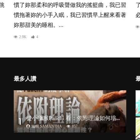
跳
慣了妳那柔和的呼吸聲做我的搖籃曲，我已習
慣拖著妳的小手入眠，我已習慣早上醒來看著
必
妳那甜美的睡相。...
2.9K
4
最多人讚
從
小獼猴Panchi 看：依附理論如何培養孩子心理韌性？
1
編輯 SAMANTHA
857