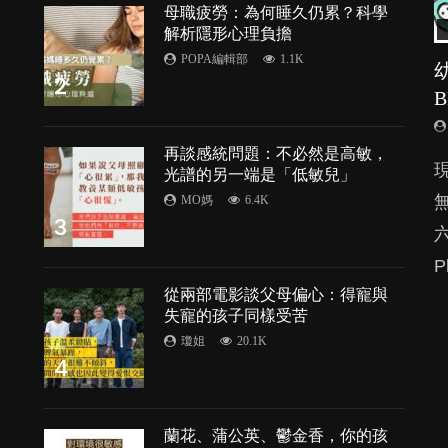
母職疲勞：為何睡久仍累？科學
解析隱形心理負擔
POPA編輯部
1.1K
2
再談感統問題：不必然是高敏，
由
光譜的另一端是「低敏兒」
MO媽
6.4K
3
P
處
從兩部電影談父母偏心：得寵與
失寵的孩子同樣受苦
瓊姐
20.1K
4
蘭花、蒲公英、鬱金香，你的孩