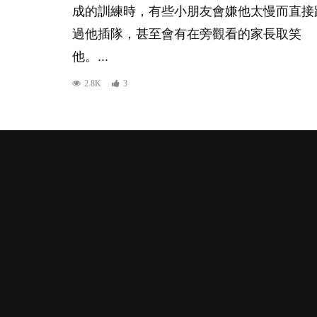
成的訓練時，有些小朋友會嫌他太慢而直接
過他插隊，甚至會有在旁觀看的家長取笑
他。...
2.8K
3