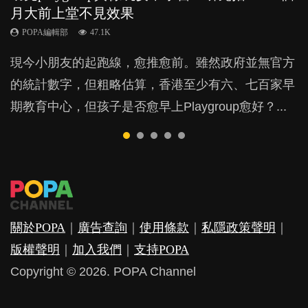
月大前上堂不見效果
與懲罰？
力與價值
POPA編輯部
POPA編輯部
15.9K
25.5K
POPA編輯部
POPA編輯部
POPA編輯部
47.1K
33.1K
25.8K
BB出生後，不止媽媽，爸爸也有機會患上產後抑
BB最喜歡隨手拿起什麼都放入口中，有人說一旦養
現今小朋友的起跑線，愈推愈前。雖然政府並無官方
由美國學者所創的 tools of the mind 課程，學生以遊
許多媽媽心底可能都有一刻掙扎過：究竟全職好，還
鬱，影響日常生活，嚴重的甚至會有自殺，或傷害小
成吮手指的習慣，大個就很難戒，但原來一刀切阻止
的統計數字，但粗略估算，香港至少有六、七百家早
戲方式學習，學術能力和自制能力亦明顯比其他小朋
是在職好。雖說每個家庭都有自己的獨特狀況和考慮
朋友的念頭。但為何爸爸患上產後抑鬱往往難以察
他們放東西入口，隨時會影響孩子的身心發展？...
期教育中心，但孩子是否愈早上Playgroup愈好？...
友優勝，到底這課程有何特別之處？...
因素，但原來全職和在職媽媽所養育的子女其實都各
覺？...
有擅長。...
關於POPA
｜
廣告查詢
｜
使用條款
｜
私隱政策聲明
｜
版權聲明
｜
加入我們
｜
支持POPA
Copyright © 2026. POPA Channel