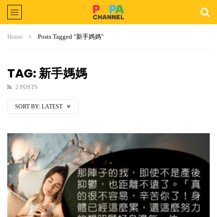
Home
Posts Tagged "新手媽媽"
TAG: 新手媽媽
2 POSTS
SORT BY:
LATEST