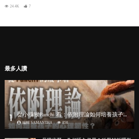
24.4K
7
最多人讚
從
小獼猴Panchi 看：依附理論如何培養孩子心理韌性？
1
編輯 SAMANTHA
858