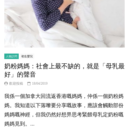
人物訪問
初生嬰兒
奶粉媽媽：社會上最不缺的，就是「母乳最
好」的聲音
歡迎投稿
18/04/2019
我係一個加拿大回流返香港嘅媽媽，仲係一個奶粉媽
媽。我知道以下落嚟要分享嘅故事，應該會觸動部份
媽媽嘅神經，但我仍然好想畀思考緊餵母乳定奶粉嘅
媽媽見到。...