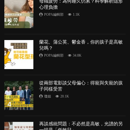
母職疲勞：為何睡久仍累？科學解析隱形
心理負擔
POPA編輯部
1.1K
2
蘭花、蒲公英、鬱金香，你的孩子是高敏
兒嗎？
POPA編輯部
34.8K
3
從兩部電影談父母偏心：得寵與失寵的孩
子同樣受苦
瓊姐
20.1K
4
再談感統問題：不必然是高敏，光譜的另
一端是「低敏兒」