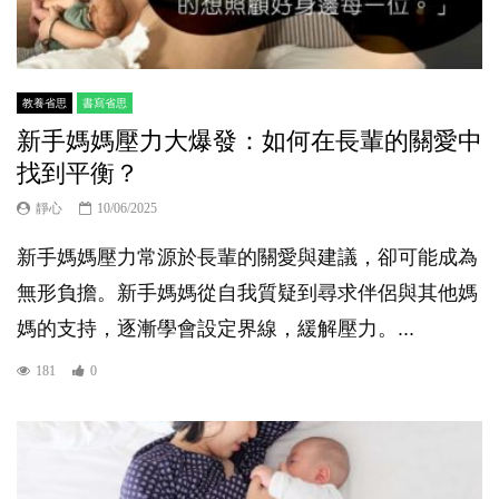
教養省思
書寫省思
新手媽媽壓力大爆發：如何在長輩的關愛中
找到平衡？
靜心
10/06/2025
新手媽媽壓力常源於長輩的關愛與建議，卻可能成為
無形負擔。新手媽媽從自我質疑到尋求伴侶與其他媽
媽的支持，逐漸學會設定界線，緩解壓力。...
181
0