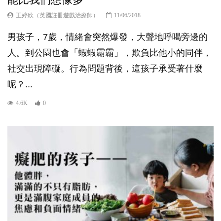
王婷欣（英國註冊遊戲治療師）
11/06/2018
男孩子，7歲，情緒會突然爆發，大聲地呼喝旁邊的
人。到公園也會「蝦蝦霸霸」，欺負比他小的同伴，
社交出現障礙。行為問題背後，這孩子承受著什麼
呢？...
4.6K
0