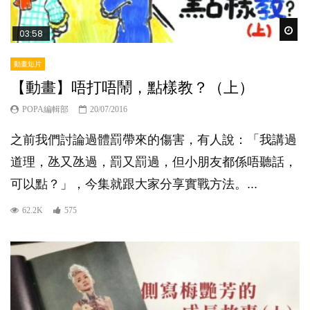
Wat
03:58
動畫短片
【動畫】唔打唔鬧，點樣教？（上）
POPA編輯部
20/07/2016
之前我們討論過體罰帶來的傷害，有人說：「我講過
道理，氹又氹過，罰又罰過，但小朋友都係唔聽話，
可以點？」，今集就跟大家分享實戰方法。...
62.2K
575