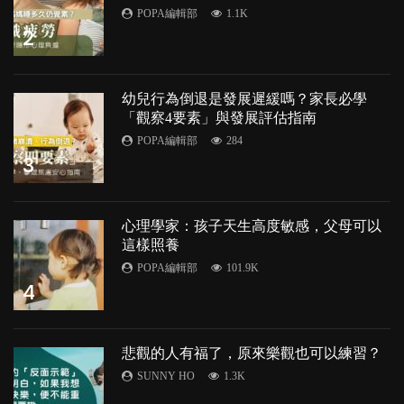
POPA編輯部
1.1K
2
幼兒行為倒退是發展遲緩嗎？家長必學
「觀察4要素」與發展評估指南
POPA編輯部
284
3
心理學家：孩子天生高度敏感，父母可以
這樣照養
POPA編輯部
101.9K
4
悲觀的人有福了，原來樂觀也可以練習？
SUNNY HO
1.3K