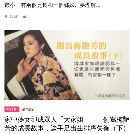
最小，有兩個兄長和一個姊姊。要理解...
13.5K
7
專家同行
成年孩子
家中孻女卻成眾人「大家姐」——側寫梅艷
芳的成長故事，談手足出生排序失衡（下）