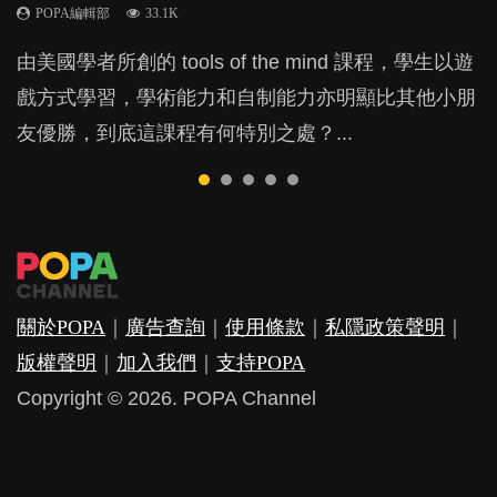
POPA編輯部
POPA編輯部
POPA編輯部
33.1K
47.1K
25.8K
BB出生後，不止媽媽，爸爸也有機會患上產後抑
BB最喜歡隨手拿起什麼都放入口中，有人說一旦養
由美國學者所創的 tools of the mind 課程，學生以遊
現今小朋友的起跑線，愈推愈前。雖然政府並無官方
許多媽媽心底可能都有一刻掙扎過：究竟全職好，還
鬱，影響日常生活，嚴重的甚至會有自殺，或傷害小
成吮手指的習慣，大個就很難戒，但原來一刀切阻止
戲方式學習，學術能力和自制能力亦明顯比其他小朋
的統計數字，但粗略估算，香港至少有六、七百家早
是在職好。雖說每個家庭都有自己的獨特狀況和考慮
朋友的念頭。但為何爸爸患上產後抑鬱往往難以察
他們放東西入口，隨時會影響孩子的身心發展？...
友優勝，到底這課程有何特別之處？...
期教育中心，但孩子是否愈早上Playgroup愈好？...
因素，但原來全職和在職媽媽所養育的子女其實都各
覺？...
有擅長。...
關於POPA
｜
廣告查詢
｜
使用條款
｜
私隱政策聲明
｜
版權聲明
｜
加入我們
｜
支持POPA
Copyright © 2026. POPA Channel