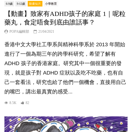
6-9歲
9-12歲
動畫短片
小學教育
【動畫】致家有ADHD孩子的家庭 1｜呢粒
藥丸，食定唔食到底由誰話事？
POPA編輯部
21/04/2021
香港中文大學社工學系與精神科學系於 2013 年開始
進行了一個為期三年的跨學科研究，希望了解有
ADHD 孩子的香港家庭。研究其中一個很重要的發
現，就是孩子對 ADHD 症狀以及吃不吃藥，也有自
己一套看法，研究也給了他們一個機會，直接用自己
的嘴巴，講出最真實的感受...
8.5K
82