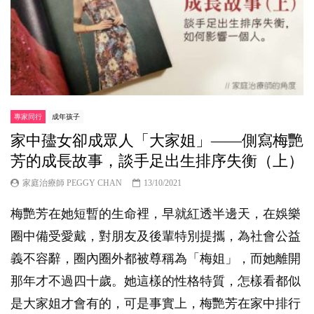
專家同行
成年孩子
家中孻女卻成眾人「大家姐」——側寫梅艷
芳的成長故事，談手足出生排序失衡（上）
家庭治療師 PEGGY CHAN
13/10/2021
梅艷芳在她短暫的生命裡，早就紅透半邊天，在娛樂
圈中備受愛戴，對朋友及後輩特別提攜，為社會公益
義不容辭，圈內圈外都被尊稱為「梅姐」，而她離開
那年才不過四十歲。她這樣的性格特質，怎樣看都似
是大家姐才會有的，可是事實上，梅艷芳在家中排行