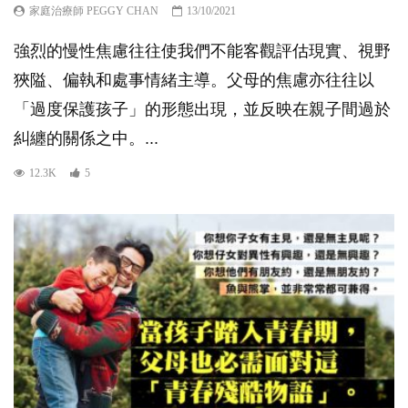
家庭治療師 PEGGY CHAN
13/10/2021
強烈的慢性焦慮往往使我們不能客觀評估現實、視野
狹隘、偏執和處事情緒主導。父母的焦慮亦往往以
「過度保護孩子」的形態出現，並反映在親子間過於
糾纏的關係之中。...
12.3K
5