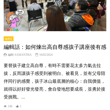
編者話
編輯話：如何煉出高自尊感孩子講座後有感
編輯 SAMANTHA
16/02/2024
要替孩子建立高自尊，有時不需要花太多力氣去拉
拔，反而讓孩子感受到被明白、被看見，並有父母陪
伴同行的感覺，孩子冰山最底層的核心：自我價值，
就得以好好發光發亮，會自發地想要成長，並勇於接
受挑戰。...
146
1