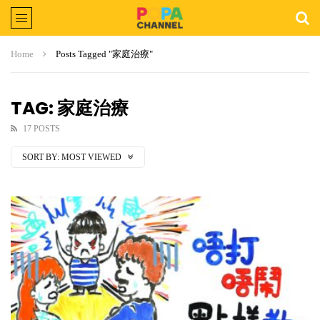
Home
Posts Tagged "家庭治療"
TAG: 家庭治療
17 POSTS
SORT BY:
MOST VIEWED