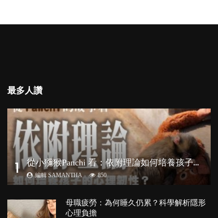
最多人讚
從
小獼猴Panchi 看：依附理論如何培養孩子心理韌性？
1
編輯 SAMANTHA
850
母職疲勞：為何睡久仍累？科學解析隱形
心理負擔