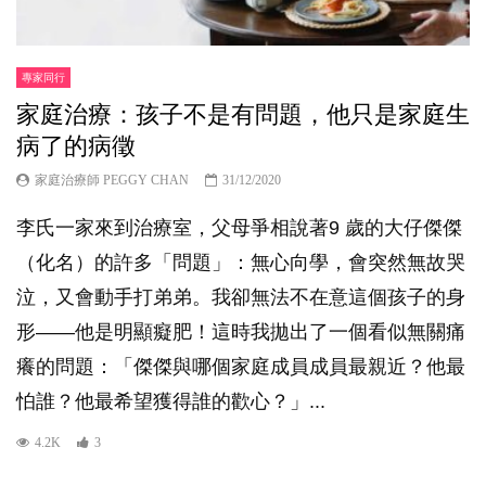
專家同行
家庭治療：孩子不是有問題，他只是家庭生
病了的病徵
家庭治療師 PEGGY CHAN
31/12/2020
李氏一家來到治療室，父母爭相說著9 歲的大仔傑傑
（化名）的許多「問題」：無心向學，會突然無故哭
泣，又會動手打弟弟。我卻無法不在意這個孩子的身
形——他是明顯癡肥！這時我拋出了一個看似無關痛
癢的問題：「傑傑與哪個家庭成員成員最親近？他最
怕誰？他最希望獲得誰的歡心？」...
4.2K
3