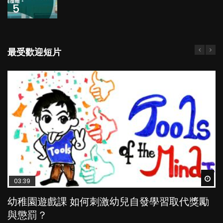
5
最受歡迎短片
Wat
Wat
Wat
Wat
Wat
03:39
04:59
03:02
04:06
03:41
幼稚園遊戲課 如何刺激幼兒自發學習取代獎勵
幼兒playgroup真係玩耍中學習？研究指BB 15個
老公患產後憂鬱症對BB的影響
全職好？在職好？｜全職媽媽與在職媽媽的壓
BB口腔期乜都放入口，父母該制止還是放手？
與懲罰？
月大前上堂不見效果
力與價值
POPA編輯部
POPA編輯部
15.9K
25.5K