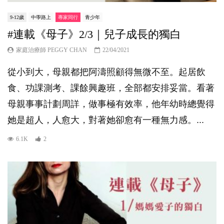
9-12歲
中學路上
專家同行
青少年
#連載《母子》2/3｜兒子成長的獨白
家庭治療師 PEGGY CHAN
22/04/2021
從小到大，母親都把阿濤照顧得無微不至。起居飲
食、功課測考、課餘興趣班，全部都安排妥當。看著
母親事事計劃周詳，做事極有效率，他年幼時總覺得
她是超人，人愈大，對著她卻愈有一種無力感。...
6.1K
2