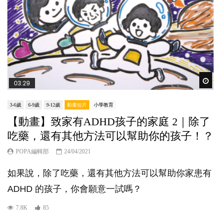
Wat
03:29
3-6歲
6-9歲
9-12歲
動畫短片
小學教育
【動畫】致家有ADHD孩子的家庭 2｜除了
吃藥，還有其他方法可以幫助你的孩子！？
POPA編輯部
24/04/2021
如果說，除了吃藥，還有其他方法可以幫助你家患有
ADHD 的孩子，你會願意一試嗎？
7.8K
85