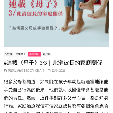
9-12歲
中學路上
專家同行
青少年
#連載《母子》3/3｜此消彼長的家庭關係
家庭治療師 PEGGY CHAN
22/04/2021
很多父母都知道，如果能在孩子年幼起就適當地讓他
承受自己行為的後果，他們就可以慢慢學會甚麼是他
們的責任。然而，這件事對許多父母而言，都是知易
行難。家庭治療深信每個家庭成員都有各個角色應負