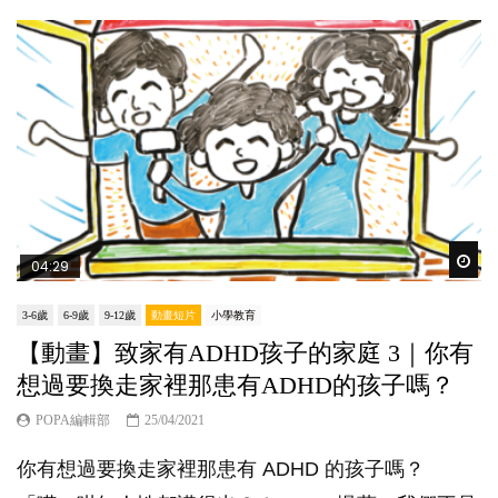
Wat
04:29
3-6歲
6-9歲
9-12歲
動畫短片
小學教育
【動畫】致家有ADHD孩子的家庭 3｜你有
想過要換走家裡那患有ADHD的孩子嗎？
POPA編輯部
25/04/2021
你有想過要換走家裡那患有 ADHD 的孩子嗎？