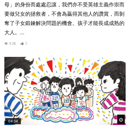
母」的身份而處處忍讓，我們亦不受英雄主義作崇而
要做兒女的拯救者，不會為贏得其他人的讚賞，而剝
奪了子女鍛鍊解決問題的機會。孩子才能長成成熟的
大人。...
9.2K
5
Wat
04:34