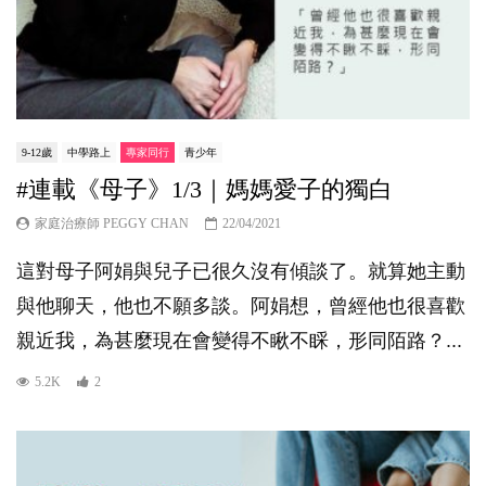
9-12歲
中學路上
專家同行
青少年
#連載《母子》1/3｜媽媽愛子的獨白
家庭治療師 PEGGY CHAN
22/04/2021
這對母子阿娟與兒子已很久沒有傾談了。就算她主動
與他聊天，他也不願多談。阿娟想，曾經他也很喜歡
親近我，為甚麼現在會變得不瞅不睬，形同陌路？...
5.2K
2