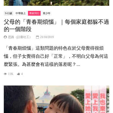
9-12歲
中學路上
專家同行
青少年
父母的「青春期煩惱」｜每個家庭都躲不過
的一個階段
思路（註冊社工）
21/10/2019
「青春期煩惱」這類問題的特色在於父母覺得很煩
惱，但子女覺得自己好「正常」，不明白父母為何這
麼緊張。為甚麼會有這樣的落差呢？...
11K
4