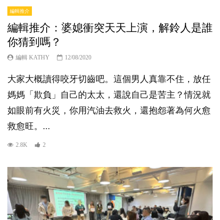
編輯推介
編輯推介：婆媳衝突天天上演，解鈴人是誰
你猜到嗎？
編輯 KATHY
12/08/2020
大家大概讀得咬牙切齒吧。這個男人真靠不住，放任
媽媽「欺負」自己的太太，還說自己是苦主？情況就
如眼前有火災，你用汽油去救火，還抱怨著為何火愈
救愈旺。...
2.8K
2