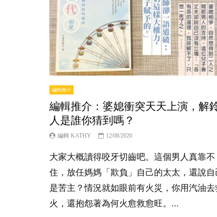
編輯推介
編輯推介：婆媳衝突天天上演，解
人是誰你猜到嗎？
編輯 KATHY
12/08/2020
大家大概讀得咬牙切齒吧。這個男人真靠不
住，放任媽媽「欺負」自己的太太，還說自
是苦主？情況就如眼前有火災，你用汽油去
火，還抱怨著為何火愈救愈旺。...