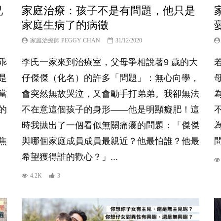
兄
家庭治療：孩子不是有問題，他只是
家庭生病了的病徵
家庭治療師 PEGGY CHAN
31/12/2020
乖
李氏一家來到治療室，父母爭相說著9 歲的大
是
仔傑傑（化名）的許多「問題」：無心向學，
當
會突然無故哭泣，又會動手打弟弟。我卻無法
的
不在意這個孩子的身形——他是明顯癡肥！這
時我拋出了一個看似無關痛癢的問題：「傑傑
焦
與哪個家庭成員成員最親近？他最怕誰？他最
希望獲得誰的歡心？」...
4.2K
3