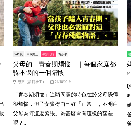
9-12歲
中學路上
專家同行
青少年
鈴
父母的「青春期煩惱」｜每個家庭都
躲不過的一個階段
思路（註冊社工）
21/10/2019
「青春期煩惱」這類問題的特色在於父母覺得
己
很煩惱，但子女覺得自己好「正常」，不明白
救
父母為何這麼緊張。為甚麼會有這樣的落差
呢？...
爸