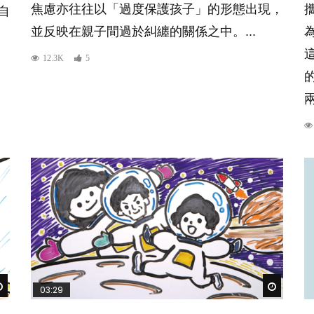
焦慮亦往往以「過度保護孩子」的形態出現，
自
並反映在親子間過於糾纏的關係之中。...
12.3K
5
Watch Later
Watch Lat
03:29