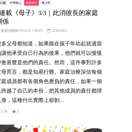
-12歲
中學路上
專家同行
青少年
#連載《母子》3/3｜此消彼長的家庭
關係
家庭治療師 PEGGY CHAN
22/04/2021
很多父母都知道，如果能在孩子年幼起就適當
地讓他承受自己行為的後果，他們就可以慢慢
學會甚麼是他們的責任。然而，這件事對許多
父母而言，都是知易行難。家庭治療深信每個
家庭成員都有各個角色應負的責任，如果一個
人跨越了自己的本份，把其他成員的責任都揹
上身，這種付出實際上卻剝...
5.2K
3