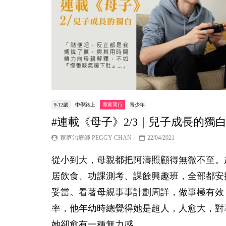
9-12歲
中學路上
專家同行
青少年
#連載《母子》2/3｜兒子成長的獨
家庭治療師 PEGGY CHAN
22/04/2021
從小到大，母親都把阿濤照顧得無微不至。
居飲食、功課測考、課餘興趣班，全部都安
妥當。看著母親事事計劃周詳，做事極有效
率，他年幼時總覺得她是超人，人愈大，對
她卻愈有一種無力感。...