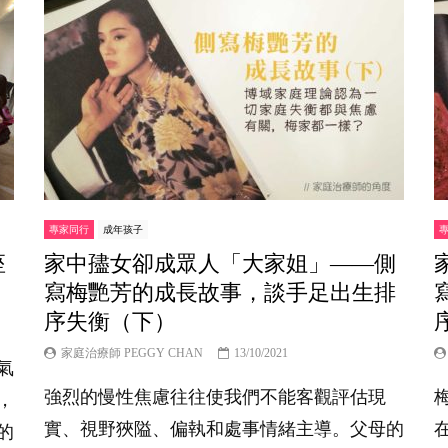
專家同行
成年孩子
座
家中孻女卻成眾人「大家姐」——側
寫梅艷芳的成長故事，談手足出生排
序失衡（下）
家庭治療師 PEGGY CHAN
13/10/2021
氣
強烈的慢性焦慮往往使我們不能客觀評估現
，
實、視野狹隘、偏執和處事情緒主導。父母的
的