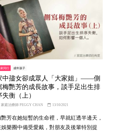
專家同行
成年孩子
家中孻女卻成眾人「大家姐」——側
寫梅艷芳的成長故事，談手足出生排
序失衡（上）
家庭治療師 PEGGY CHAN
13/10/2021
梅艷芳在她短暫的生命裡，早就紅透半邊天，
在娛樂圈中備受愛戴，對朋友及後輩特別提