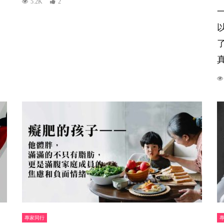
5.2K
2
真
專家同行