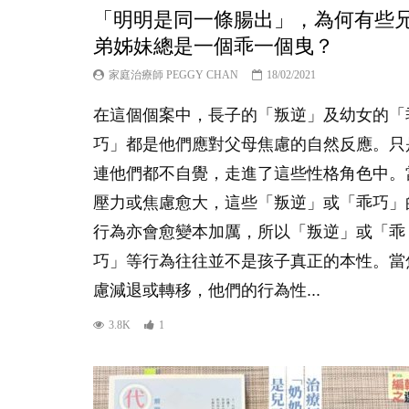
「明明是同一條腸出」，為何有些
弟姊妹總是一個乖一個曳？
家庭治療師 PEGGY CHAN
18/02/2021
在這個個案中，長子的「叛逆」及幼女的「
巧」都是他們應對父母焦慮的自然反應。只
連他們都不自覺，走進了這些性格角色中。
壓力或焦慮愈大，這些「叛逆」或「乖巧」
行為亦會愈變本加厲，所以「叛逆」或「乖
巧」等行為往往並不是孩子真正的本性。當
慮減退或轉移，他們的行為性...
3.8K
1