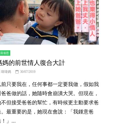
書寫省思
媽媽的前世情人復合大計
瑋瑋媽
30/07/2019
以前只要我在，任何事都一定要我做，假如我
叫爸爸做的話，她隨時會崩潰大哭。但現在，
她不但接受爸爸的幫忙，有時候更主動要求爸
爸。最重要的是，她現在會說：「我鍾意爸
！」...