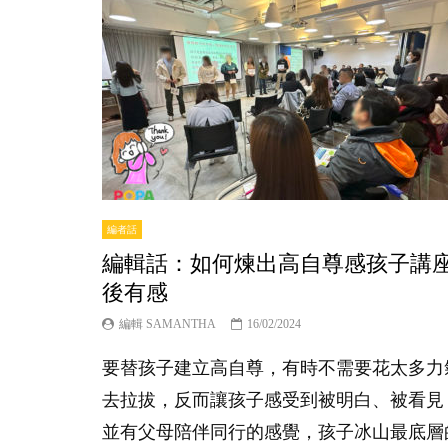
編者話
編輯話：如何煉出高自尊感孩子講
後有感
編輯 SAMANTHA
16/02/2024
要替孩子建立高自尊，有時不需要花太多力
去拉拔，反而讓孩子感受到被明白、被看見
並有父母陪伴同行的感覺，孩子冰山最底層