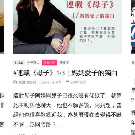
9-12歲
中學路上
專家同行
青少年
6
白
#連載《母子》1/3｜媽媽愛子的獨白
家庭治療師 PEGGY CHAN
22/04/2021
起
這對母子阿娟與兒子已很久沒有傾談了。就算
排
她主動與他聊天，他也不願多談。阿娟想，曾
經他也很喜歡親近我，為甚麼現在會變得不瞅
著
不睬，形同陌路？...