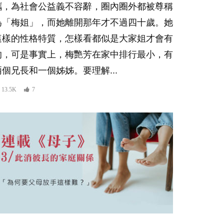
攜，為社會公益義不容辭，圈內圈外都被尊稱
為「梅姐」，而她離開那年才不過四十歲。她
這樣的性格特質，怎樣看都似是大家姐才會有
的，可是事實上，梅艷芳在家中排行最小，有
兩個兄長和一個姊姊。要理解...
13.5K
7
er