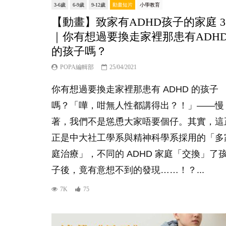
3-6歲
6-9歲
9-12歲
動畫短片
小學教育
【動畫】致家有ADHD孩子的家庭 3
｜你有想過要換走家裡那患有ADH
的孩子嗎？
POPA編輯部
25/04/2021
你有想過要換走家裡那患有 ADHD 的孩子
嗎？「嘩，咁無人性都講得出？！」——慢
著，我們不是慫恿大家唔要個仔。其實，這
正是中大社工學系與精神科學系採用的「多
庭治療​」，不同的 ADHD 家庭「交換」了
子後，竟有意想不到的發現……！？...
7K
75