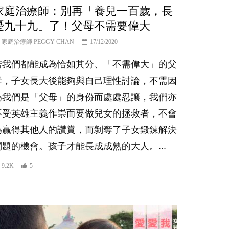
家庭治療師：別再「養兒一百歲，長
憂九十九」了！父母不需要偉大
家庭治療師 PEGGY CHAN
17/12/2020
若我們都能成為恰如其分、「不需偉大」的父
母，子女長大後能夠與自己理性討論，不需因
為我們是「父母」的身份而處處忍讓，我們亦
不受英雄主義作崇而要做兒女的拯救者，不會
為贏得其他人的讚賞，而剝奪了子女鍛鍊解決
問題的機會。孩子才能長成成熟的大人。...
9.2K
5