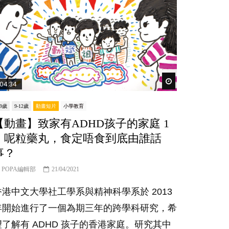
Watch Later
04:34
-9歲
9-12歲
動畫短片
小學教育
【動畫】致家有ADHD孩子的家庭 1
｜呢粒藥丸，食定唔食到底由誰話
事？
POPA編輯部
21/04/2021
香港中文大學社工學系與精神科學系於 2013
年開始進行了一個為期三年的跨學科研究，希
望了解有 ADHD 孩子的香港家庭。研究其中