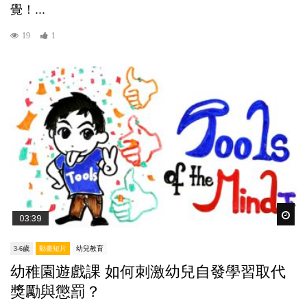
覺！...
19
1
Wat
03:39
3-6歲
動畫短片
幼兒教育
幼稚園遊戲課 如何刺激幼兒自發學習取代
獎勵與懲罰？