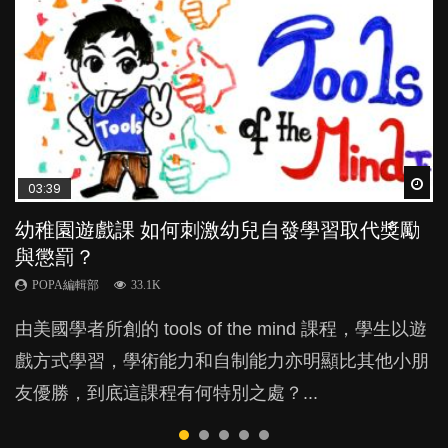
Wat
Wat
Wat
Wat
Wat
03:39
04:59
03:02
04:06
04:18
幼稚園遊戲課 如何刺激幼兒自發學習取代獎勵
幼兒playgroup真係玩耍中學習？研究指BB 15個
老公患產後憂鬱症對BB的影響
全職好？在職好？｜全職媽媽與在職媽媽的壓
凡事以BB為中心，就係好爸媽？｜別忽視父母
與懲罰？
月大前上堂不見效果
力與價值
的身心虛耗
POPA編輯部
15.9K
POPA編輯部
POPA編輯部
POPA編輯部
POPA編輯部
33.1K
47.1K
25.8K
31.5K
BB出生後，不止媽媽，爸爸也有機會患上產後抑
由美國學者所創的 tools of the mind 課程，學生以遊
現今小朋友的起跑線，愈推愈前。雖然政府並無官方
許多媽媽心底可能都有一刻掙扎過：究竟全職好，還
父母日夜無間、身心俱疲地照顧BB，如何做到正向
鬱，影響日常生活，嚴重的甚至會有自殺，或傷害小
戲方式學習，學術能力和自制能力亦明顯比其他小朋
的統計數字，但粗略估算，香港至少有六、七百家早
是在職好。雖說每個家庭都有自己的獨特狀況和考慮
教養？部份父母更會為了小朋友放棄自己的嗜好、減
朋友的念頭。但為何爸爸患上產後抑鬱往往難以察
友優勝，到底這課程有何特別之處？...
期教育中心，但孩子是否愈早上Playgroup愈好？...
因素，但原來全職和在職媽媽所養育的子女其實都各
少出席朋友聚會等等，你以為會換來美好的親子關
覺？...
有擅長。...
係，有助小朋友成長，但原來父母身心虛耗對孩子的