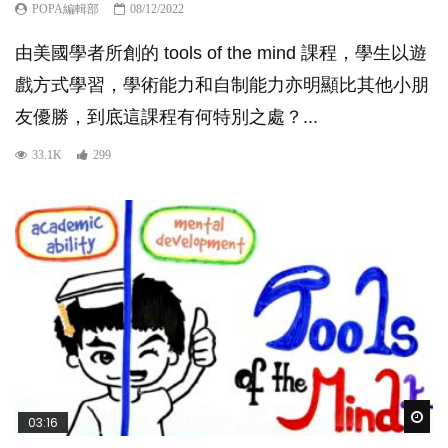
POPA編輯部
08/12/2022
由美國學者所創的 tools of the mind 課程，學生以遊
戲方式學習，學術能力和自制能力亦明顯比其他小朋
友優勝，到底這課程有何特別之處？...
33.1K
299
Wat
03:16