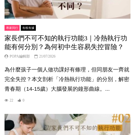
專家同行
有根有據
家長們不可不知的執行功能3｜冷熱執行功
能有何分別？為何初中生容易失控冒險？
POPA編輯部
21/07/2026
為什麼孩子一個人做功課好有條理，但同朋友一齊就
完全失控？本文剖析「冷熱執行功能」的分別，解密
青春期（14-15歲）大腦發展的鐘形曲線。...
22
0