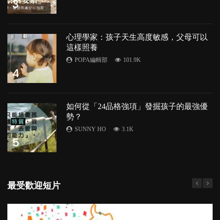
3
心理學家：孩子天生高度敏感，父母可以
這樣照養
POPA編輯部
101.9K
4
如何從「24品格強項」發掘孩子的最強優
勢？
SUNNY HO
3.1K
5
最受歡迎短片