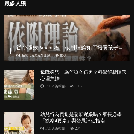
最多人讚
從
小獼猴Panchi 看：依附理論如何培養孩子心理韌性？
1
編輯 SAMANTHA
850
母職疲勞：為何睡久仍累？科學解析隱形
心理負擔
POPA編輯部
1.1K
2
幼兒行為倒退是發展遲緩嗎？家長必學
「觀察4要素」與發展評估指南
POPA編輯部
284