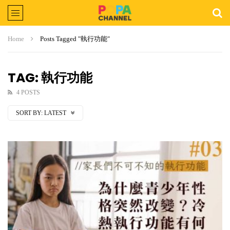
Home
Posts Tagged "執行功能"
TAG: 執行功能
4 POSTS
SORT BY:
LATEST