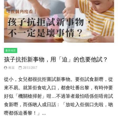
書寫省思
孩子抗拒新事物，用「迫」的也要他試？
科豆
28/11/2017
從小，女兒都很抗拒嘗試新事物。要佢試食新嘢，從
來不易。就算佢食咗入口，都會吐番出黎，有時仲要
好似「機關槍掃射」咁…不過筆者最怕唔係佢唔肯試
食新嘢，而係啲人成日話﹕「放咗入佢個口先啦，啲
嘢都係迫番黎！」...