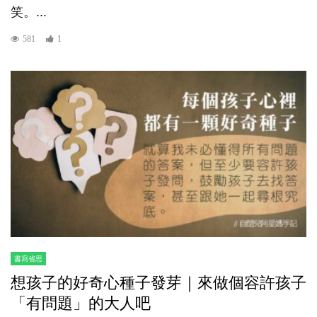
笑。...
581
1
書寫省思
想孩子的好奇心種子發芽｜來做個容許孩子
「有問題」的大人吧