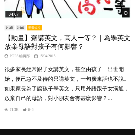
Wat
04:07
0-1歲
3-6歲
動畫短片
【動畫】齋講英文，高人一等？｜為學英文
放棄母語對孩子有何影響？
POPA編輯部
15/04/2015
很多家長經常跟子女講英文，甚至由孩子一出世開
始，便已急不及待的只講英文，一句廣東話也不說。
如果家長為了讓孩子學英文，只用外語跟子女溝通，
放棄自己的母語，對小朋友會有甚麼影響？...
71.3K
646