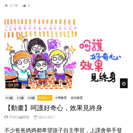
12.3K
4
Wat
04:05
0-1歲
1-3歲
3-6歲
動畫短片
小學教育
幼兒教育
【動畫】呵護好奇心，效果見終身
POPA編輯部
08/11/2017
不少爸爸媽媽都希望孩子自主學習，上課會舉手發