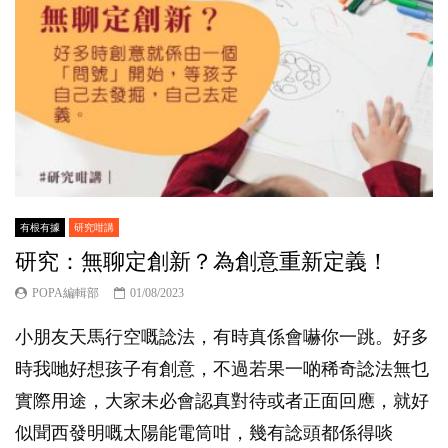
有根有據
研究咁講
研究：無聊定創新？為創意重新定義！
POPA編輯部
01/08/2023
小朋友天馬行空嘅諗法，有時真係會嚇你一跳。好多
時我哋好想孩子有創意，不過若果一啲稀奇諗法無乜
實際用途，大家未必會認真對待或者正面回應，就好
似聞西發明嘅太陽能電筒咁，幾有諗頭都係得啖