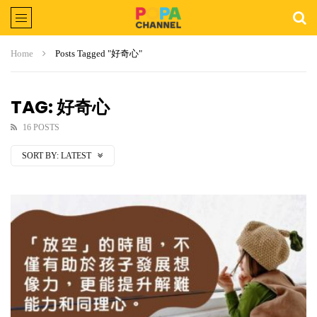
Home
Posts Tagged "好奇心"
TAG: 好奇心
16 POSTS
SORT BY:
LATEST