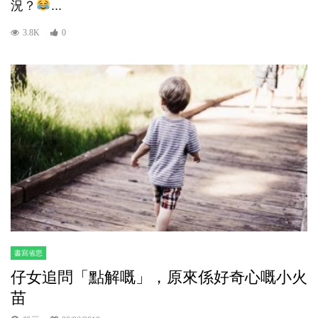
況？
...
3.8K
0
書寫省思
仔女追問「點解嘅」，原來係好奇心嘅小火
苗