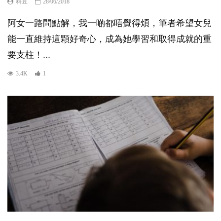
科豆
28/06/2018
阿女一路問點解，我一啲都唔覺得煩，筆者希望女兒
能一直維持這顆好奇心，成為她學習和取得成就的重
要支柱！...
3.4K
1