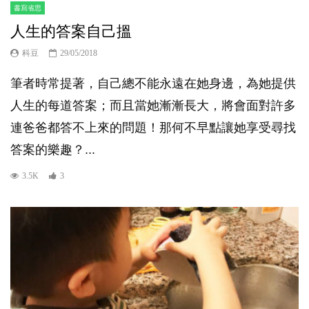
書寫省思
人生的答案自己搵
科豆
29/05/2018
筆者時常提著，自己總不能永遠在她身邊，為她提供
人生的每道答案；而且當她漸漸長大，將會面對許多
連爸爸都答不上來的問題！那何不早點讓她享受尋找
答案的樂趣？...
3.5K
3