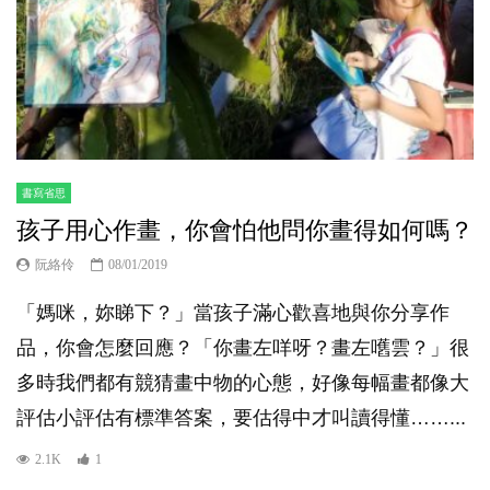
書寫省思
孩子用心作畫，你會怕他問你畫得如何嗎？
阮絡伶
08/01/2019
「媽咪，妳睇下？」當孩子滿心歡喜地與你分享作
品，你會怎麼回應？「你畫左咩呀？畫左嚿雲？」很
多時我們都有競猜畫中物的心態，好像每幅畫都像大
評估小評估有標準答案，要估得中才叫讀得懂……...
2.1K
1