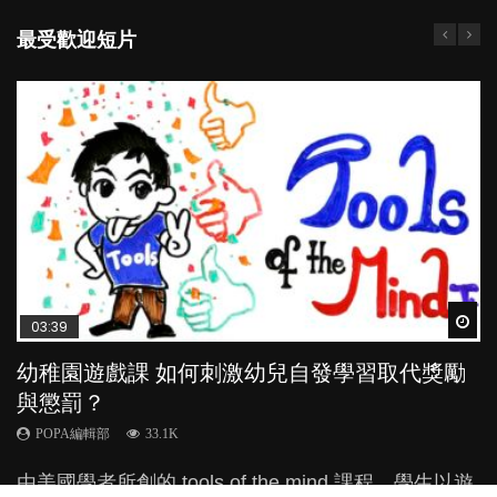
最受歡迎短片
Wat
Wat
Wat
Wat
Wat
03:39
04:59
03:02
04:06
03:48
幼稚園遊戲課 如何刺激幼兒自發學習取代獎勵
幼兒playgroup真係玩耍中學習？研究指BB 15個
老公患產後憂鬱症對BB的影響
全職好？在職好？｜全職媽媽與在職媽媽的壓
玩具分男女？小心性別定型窒礙子女潛能
與懲罰？
月大前上堂不見效果
力與價值
POPA編輯部
POPA編輯部
15.9K
21.1K
POPA編輯部
POPA編輯部
POPA編輯部
33.1K
47.1K
25.8K
BB出生後，不止媽媽，爸爸也有機會患上產後抑
有家長告知我們，囝囝喜歡玩公仔，又想買公主裙，
由美國學者所創的 tools of the mind 課程，學生以遊
現今小朋友的起跑線，愈推愈前。雖然政府並無官方
許多媽媽心底可能都有一刻掙扎過：究竟全職好，還
鬱，影響日常生活，嚴重的甚至會有自殺，或傷害小
很擔心囝囝是否有易服癖？或是有性別認同障礙？其