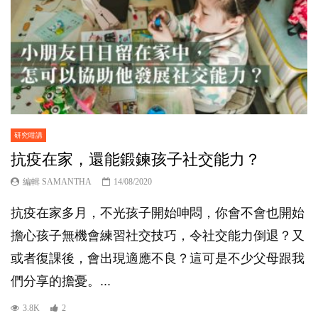
研究咁講
抗疫在家，還能鍛鍊孩子社交能力？
編輯 SAMANTHA
14/08/2020
抗疫在家多月，不光孩子開始呻悶，你會不會也開始
擔心孩子無機會練習社交技巧，令社交能力倒退？又
或者復課後，會出現適應不良？這可是不少父母跟我
們分享的擔憂。...
3.8K
2