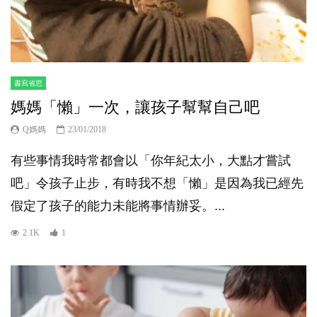
書寫省思
媽媽「懶」一次，讓孩子幫幫自己吧
Q媽媽
23/01/2018
有些事情我時常都會以「你年紀太小，大點才嘗試
吧」令孩子止步，有時我不想「懶」是因為我已經先
假定了孩子的能力未能將事情辦妥。...
2.1K
1