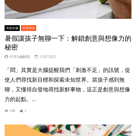
有根有據
研究咁講
暑假讓孩子無聊一下：解鎖創意與想像力的
秘密
POPA編輯部
11/07/2025
「悶」其實是大腦提醒我們「刺激不足」的訊號，促
使人們尋找新目標和探索未知世界。當孩子感到無
聊，又懂得自發地尋找新鮮事物，這正是創意與想像
力的起點。...
190
1