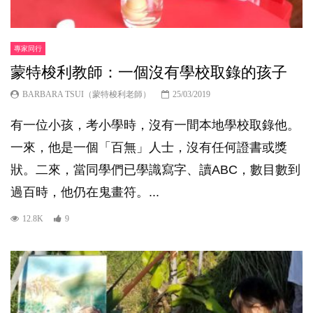
專家同行
蒙特梭利教師：一個沒有學校取錄的孩子
BARBARA TSUI（蒙特梭利老師）
25/03/2019
有一位小孩，考小學時，沒有一間本地學校取錄他。
一來，他是一個「百無」人士，沒有任何證書或獎
狀。二來，當同學們已學識寫字、讀ABC，數目數到
過百時，他仍在鬼畫符。...
12.8K
9