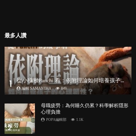
最多人讚
從
小獼猴Panchi 看：依附理論如何培養孩子心理韌性？
1
編輯 SAMANTHA
849
母職疲勞：為何睡久仍累？科學解析隱形
心理負擔
POPA編輯部
1.1K
2