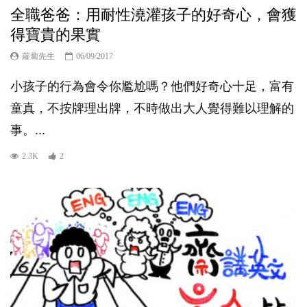
全職爸爸：用耐性澆灌孩子的好奇心，會獲
得寶貴的果實
蘿蔔先生
06/09/2017
小孩子的行為會令你尷尬嗎？他們好奇心十足，富有
童真，不按牌理出牌，不時做出大人覺得難以理解的
事。...
2.3K
2