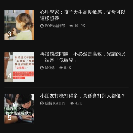
心理學家：孩子天生高度敏感，父母可以
這樣照養
POPA編輯部
101.9K
3
再談感統問題：不必然是高敏，光譜的另
一端是「低敏兒」
MO媽
6.4K
4
小朋友打機打得多，真係會打到人都傻？
編輯 KATHY
4.7K
5