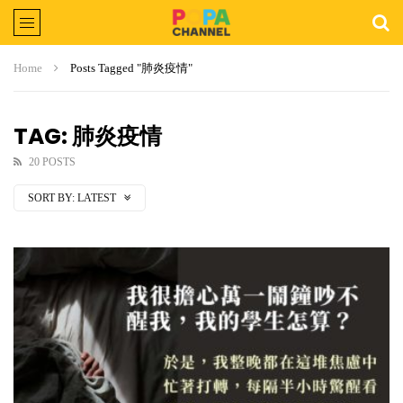
Home
Posts Tagged "肺炎疫情"
TAG: 肺炎疫情
20 POSTS
SORT BY:
LATEST