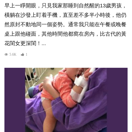
早上一睜開眼，只見我家那睡到自然醒的13歲男孩，
橫躺在沙發上盯着手機，直至差不多半小時後，他仍
然原封不動地同一個姿勢。通常我只能在午餐或晚餐
桌上跟他碰面，其他時間他都窩在房內，比古代的黃
花閨女更深閨！...
5.6K
1