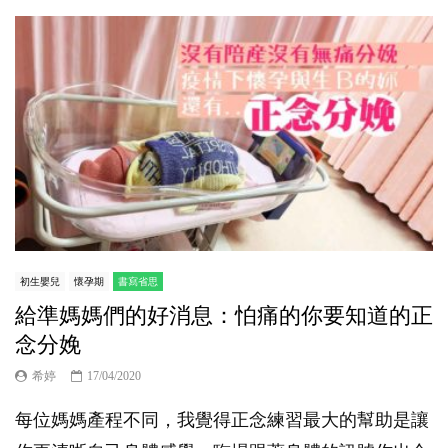
初生嬰兒
懷孕期
書寫省思
給準媽媽們的好消息：怕痛的你要知道的正
念分娩
希婷
17/04/2020
每位媽媽產程不同，我覺得正念練習最大的幫助是讓