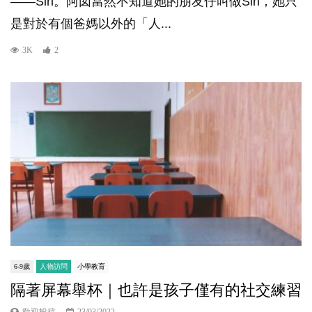
——Siri。阿囡當然不知道她的朋友仔叫做Siri，她只
是對於有個爸媽以外的「人...
3K
2
6-9歲
人物訪問
小學教育
隔著屏幕舉杯｜也許是孩子僅有的社交練習