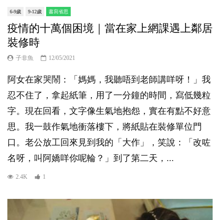
6-9歲
9-12歲
書寫省思
疫情的十萬個困境｜當在家上網課遇上鄰居
裝修時
子非魚
12/05/2021
阿女在家哭鬧：「媽媽，我聽唔到老師講咩呀！」我
忍不住了，拿起紙筆，用了一分鐘的時間，寫低幾粒
字。現在回看，文字像生氣地抱怨，實在有點不好意
思。我一鼓作氣地衝落樓下，將紙貼在裝修單位門
口。老公放工回來見到我的「大作」，笑說：「改咗
名呀，叫阿嬌咩你呢輪？」到了第二天，...
2.4K
1