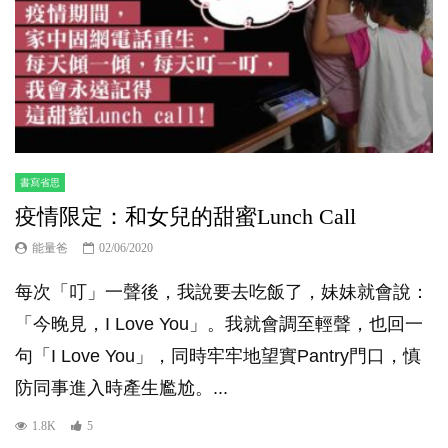
書寫省思
疫情限定：和女兒的甜蜜Lunch Call
能量爸
02/06/2020
每次「叮」一聲後，我說要去吃飯了，妹妹就會說：
「今晚見，I Love You」。我就會調至輕聲，也回一
句「I Love You」，同時牢牢地望實Pantry門口，慎
防同事進入時產生尷尬。...
1.8K
5