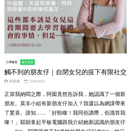
小學教育
書寫省思
觸不到的朋友仔｜自閉女兒的疫下有限社交
阿星媽
25/03/2022
正當我納悶之際，阿囡竟然告訴我，她認識了一個新
朋友。莫非小組有新朋友仔加入？我還以為網課帶來
了驚喜。誰知……「好勁㗎！我同佢講嘢，佢識答我
㗎！」穎穎拿起平板電腦跟我介紹她新認識的朋友仔