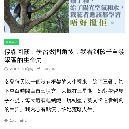
書寫省思
停課回顧：學習做閒角後，我看到孩子自發
學習的生命力
MOOMOO麻媽
07/05/2020
女兒每天以一個沒有框架的人生醒來，除了三餐，餘
下空白時間由自己填充。大概有三星期，她對學習隻
字不提，每天過着睡到飽，玩到盡，英文卡通看到夠
的生活。我內心有點慌，怕她荒廢人生。...
2.6K
2