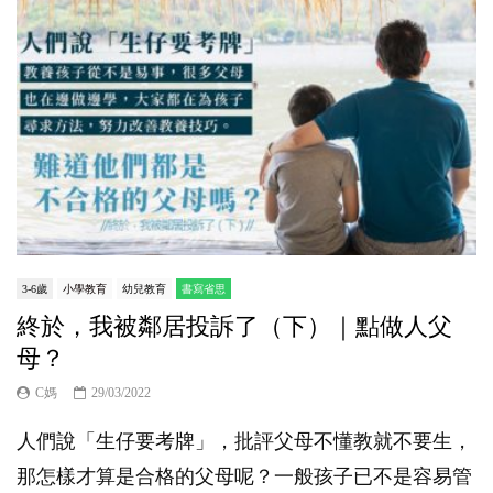
3-6歲
小學教育
幼兒教育
書寫省思
終於，我被鄰居投訴了（下）｜點做人父
母？
C媽
29/03/2022
人們說「生仔要考牌」，批評父母不懂教就不要生，
那怎樣才算是合格的父母呢？一般孩子已不是容易管