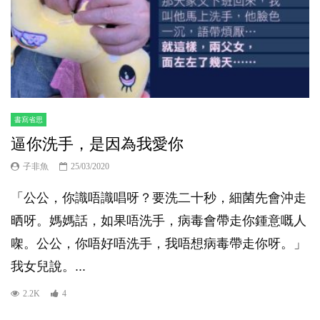
書寫省思
逼你洗手，是因為我愛你
子非魚
25/03/2020
「公公，你識唔識唱呀？要洗二十秒，細菌先會沖走
晒呀。媽媽話，如果唔洗手，病毒會帶走你鍾意嘅人
㗎。公公，你唔好唔洗手，我唔想病毒帶走你呀。」
我女兒說。...
2.2K
4