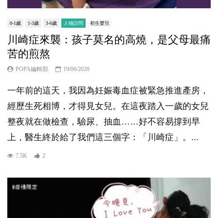
0-1歲
1-3歲
3-6歲
人物訪問
初生嬰兒
川崎症來襲：孩子莫名的高燒，是父母最痛
苦的煎熬
POPA編輯部
19/06/2020
一年前的這天，我因為妊娠毒血症被緊急推進產房，
經歷生死相博，才得見女兒。在這夜踏入一歲的女兒
整夜就在做檢查，驗尿、抽血……好不容易撐到早
上，醫生終於給了我們這三個字：「川崎症」。...
7.5K
2