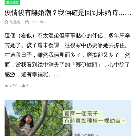
書寫省思
疫情後有離婚潮？我倆確是回到未婚時……
能量爸
12/05/2020
這個（看似）不太溫柔但事事貼心的伴侶，多年來辛
苦她了。孩子還未復課，往後家中仍要靠她去撐住。
在這段日子，雖然我倆見面多了，磨擦卻又多了，然
而，當我看到鏡中消失了的「鄭伊健頭」，心中除了
感激，還有幸福呢。...
4.3K
6