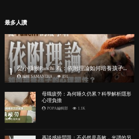
最多人讚
從
小獼猴Panchi 看：依附理論如何培養孩子心理韌性？
1
編輯 SAMANTHA
851
母職疲勞：為何睡久仍累？科學解析隱形
心理負擔
POPA編輯部
1.1K
2
再談感統問題：不必然是高敏，光譜的另