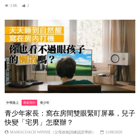
3.8K
2
中學路上
專家同行
青少年
青少年家長：窩在房間雙眼緊盯屏幕，兒子
快變「宅男」怎麼辦？
MAMACOACH WINNIE（父母效能訓練認證導師）
11/08/2020