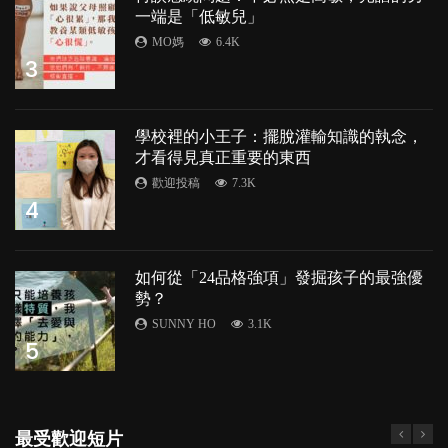
一端是「低敏兒」
MO媽
6.4K
3
學校裡的小王子：擺脫灌輸知識的執念，
才看得見真正重要的東西
歡迎投稿
7.3K
4
如何從「24品格強項」發掘孩子的最強優
勢？
SUNNY HO
3.1K
5
最受歡迎短片