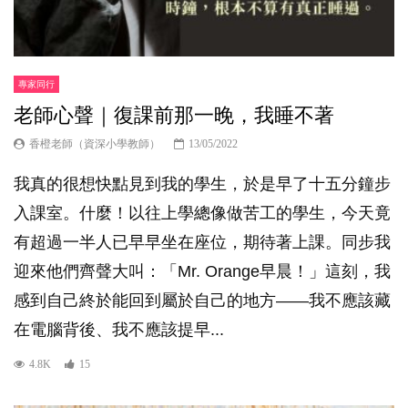
專家同行
老師心聲｜復課前那一晚，我睡不著
香橙老師（資深小學教師）
13/05/2022
我真的很想快點見到我的學生，於是早了十五分鐘步
入課室。什麼！以往上學總像做苦工的學生，今天竟
有超過一半人已早早坐在座位，期待著上課。同步我
迎來他們齊聲大叫：「Mr. Orange早晨！」這刻，我
感到自己終於能回到屬於自己的地方——我不應該藏
在電腦背後、我不應該提早...
4.8K
15