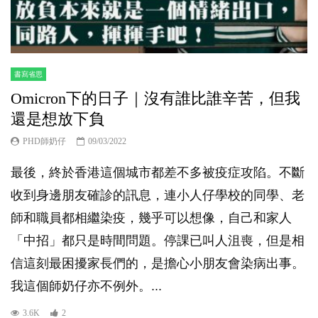
書寫省思
Omicron下的日子｜沒有誰比誰辛苦，但我
還是想放下負
PHD師奶仔
09/03/2022
最後，終於香港這個城市都差不多被疫症攻陷。不斷
收到身邊朋友確診的訊息，連小人仔學校的同學、老
師和職員都相繼染疫，幾乎可以想像，自己和家人
「中招」都只是時間問題。停課已叫人沮喪，但是相
信這刻最困擾家長們的，是擔心小朋友會染病出事。
我這個師奶仔亦不例外。...
3.6K
2