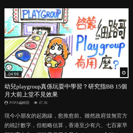
Wat
Wat
Wat
Wat
Wat
04:59
03:39
03:02
04:06
04:18
幼兒playgroup真係玩耍中學習？研究指BB 15個
幼稚園遊戲課 如何刺激幼兒自發學習取代獎勵
老公患產後憂鬱症對BB的影響
全職好？在職好？｜全職媽媽與在職媽媽的壓
凡事以BB為中心，就係好爸媽？｜別忽視父母
月大前上堂不見效果
與懲罰？
力與價值
的身心虛耗
POPA編輯部
15.9K
POPA編輯部
POPA編輯部
POPA編輯部
POPA編輯部
47.1K
33.1K
25.8K
31.5K
BB出生後，不止媽媽，爸爸也有機會患上產後抑
現今小朋友的起跑線，愈推愈前。雖然政府並無官方
由美國學者所創的 tools of the mind 課程，學生以遊
許多媽媽心底可能都有一刻掙扎過：究竟全職好，還
父母日夜無間、身心俱疲地照顧BB，如何做到正向
鬱，影響日常生活，嚴重的甚至會有自殺，或傷害小
的統計數字，但粗略估算，香港至少有六、七百家早
戲方式學習，學術能力和自制能力亦明顯比其他小朋
是在職好。雖說每個家庭都有自己的獨特狀況和考慮
教養？部份父母更會為了小朋友放棄自己的嗜好、減
朋友的念頭。但為何爸爸患上產後抑鬱往往難以察