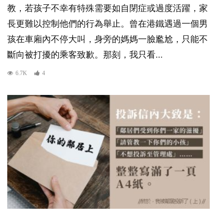
教，若孩子不幸有特殊需要如自閉症或過度活躍，家
長更難以控制他們的行為舉止。曾在港鐵遇過一個男
孩在車廂內不停大叫，身旁的媽媽一臉尷尬，只能不
斷向被打擾的乘客致歉。那刻，我只看...
6.7K
4