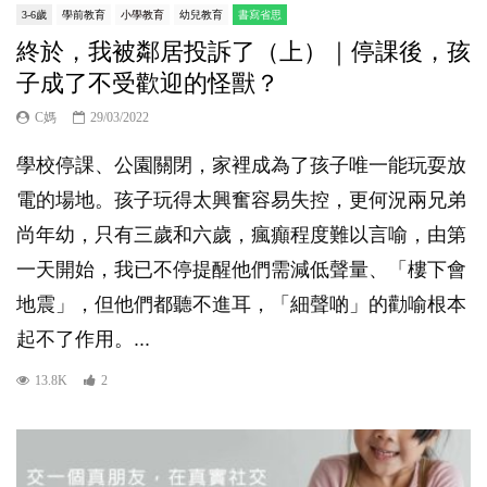
3-6歲
學前教育
小學教育
幼兒教育
書寫省思
終於，我被鄰居投訴了（上）｜停課後，孩
子成了不受歡迎的怪獸？
C媽
29/03/2022
學校停課、公園關閉，家裡成為了孩子唯一能玩耍放
電的場地。孩子玩得太興奮容易失控，更何況兩兄弟
尚年幼，只有三歲和六歲，瘋癲程度難以言喻，由第
一天開始，我已不停提醒他們需減低聲量、「樓下會
地震」，但他們都聽不進耳，「細聲啲」的勸喻根本
起不了作用。...
13.8K
2