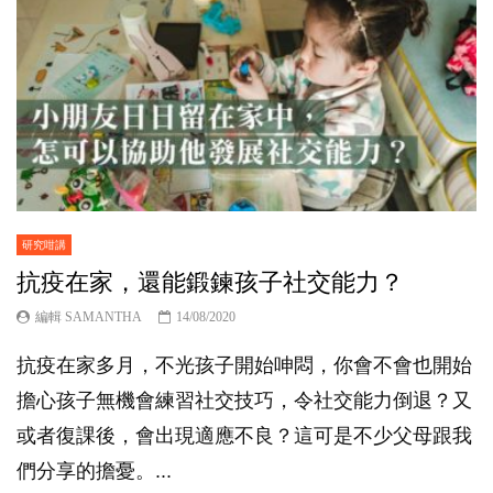
研究咁講
抗疫在家，還能鍛鍊孩子社交能力？
編輯 SAMANTHA
14/08/2020
抗疫在家多月，不光孩子開始呻悶，你會不會也開始
擔心孩子無機會練習社交技巧，令社交能力倒退？又
或者復課後，會出現適應不良？這可是不少父母跟我
們分享的擔憂。...