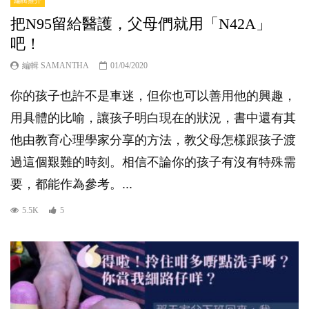
編輯推介
把N95留給醫護，父母們就用「N42A」
吧！
編輯 SAMANTHA
01/04/2020
你的孩子也許不是車迷，但你也可以善用他的興趣，
用具體的比喻，讓孩子明白現在的狀況，書中還有其
他由教育心理學家分享的方法，教父母怎樣跟孩子渡
過這個艱難的時刻。相信不論你的孩子有沒有特殊需
要，都能作為參考。...
5.5K
5