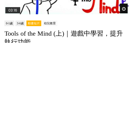
Wat
03:16
0-1歲
3-6歲
動畫短片
幼兒教育
Tools of the Mind (上)｜遊戲中學習，提升
執行功能
POPA編輯部
07/12/2022
在幼兒教育的研究領域入面，一直存在兩派陣營。一
派認為，認知能力很重要，而另一派則著重心智發
展。其實有沒有辦法可以兩者兼得？...
36.5K
216