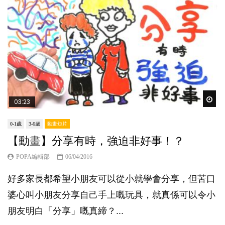
Wat
03:23
0-1歲
3-6歲
動畫短片
【動畫】分享有時，強迫非好事！？
POPA編輯部
06/04/2016
好多家長都希望小朋友可以從小就學會分享，但苦口
婆心叫小朋友分享自己手上嘅玩具，就真係可以令小
朋友明白「分享」嘅真締？...