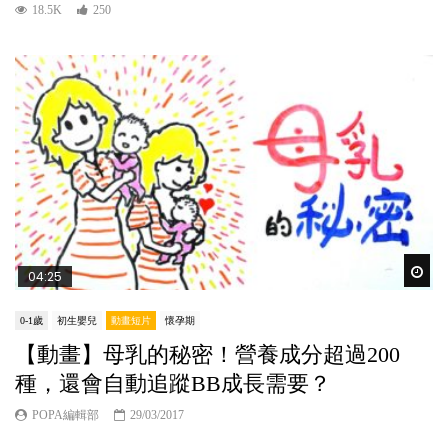
18.5K
250
Wat
04:25
0-1歲
初生嬰兒
動畫短片
懷孕期
【動畫】母乳的秘密！營養成分超過200
種，還會自動追蹤BB成長需要？
POPA編輯部
29/03/2017