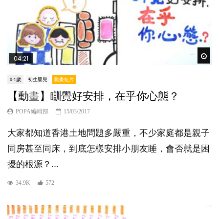
Wat
04:21
0-1歲
初生嬰兒
動畫短片
【動畫】瞓覺好安排，在乎你心態？
POPA編輯部
15/03/2017
大家都知道香港土地問題多嚴重，不少家庭都是親子
同房甚至同床，到底怎樣安排小朋友睡，會否就是困
擾的根源？...
34.9K
572