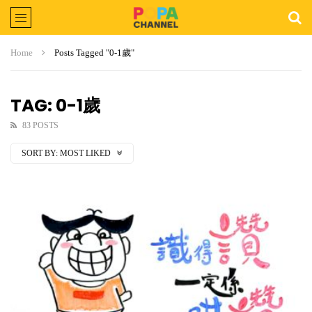
Home
Posts Tagged "0-1歲"
TAG: 0-1歲
83 POSTS
SORT BY:
MOST LIKED