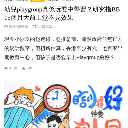
幼兒playgroup真係玩耍中學習？研究指BB
15個月大前上堂不見效果
POPA編輯部
14/12/2022
現今小朋友的起跑線，愈推愈前。雖然政府並無官方
的統計數字，但粗略估算，香港至少有六、七百家早
期教育中心，但孩子是否愈早上Playgroup愈好？...
47.1K
348