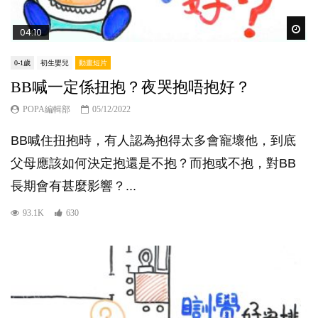
Wat
04:10
0-1歲
初生嬰兒
動畫短片
BB喊一定係扭抱？夜哭抱唔抱好？
POPA編輯部
05/12/2022
BB喊住扭抱時，有人認為抱得太多會寵壞他，到底
父母應該如何決定抱還是不抱？而抱或不抱，對BB
長期會有甚麼影響？...
93.1K
630