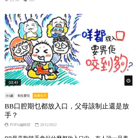
Wat
03:41
0-1歲
初生嬰兒
動畫短片
BB口腔期乜都放入口，父母該制止還是放
手？
POPA編輯部
20/12/2022