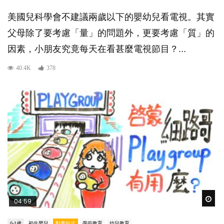
美國兒科學會不建議兩歲以下的嬰幼兒看電視。其實
父母除了要考慮「量」的問題外，更要考慮「質」的
因素，小朋友究竟每天在看甚麼電視節目？...
40.4K
378
Wat
04:59
0-1歲
初生嬰兒
動畫短片
學前教育
幼兒教育