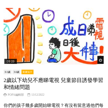
Wat
03:23
0-1歲
3-6歲
動畫短片
2歲以下幼兒不應睇電視 兒童節目誘發學習
和情緒問題
POPA編輯部
13/12/2022
你們的孩子幾多歲開始睇電視？有沒有留意過他們每