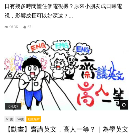
日有幾多時間望住個電視機？原來小朋友成日睇電
視，影響成長可以好深遠？...
96.3K
671
Wat
04:07
0-1歲
3-6歲
動畫短片
【動畫】齋講英文，高人一等？｜為學英文