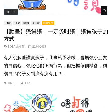
Wat
03:02
0-1歲
3-6歲
6-9歲
9-12歲
動畫短片
【動畫】識得讚，一定係咁讚｜讚賞孩子的
方式
POPA編輯部
22/04/2015
有人說多些讚賞孩子，凡事給予鼓勵，會增強小朋友
的自信心，強化他們正面行為，但把握每個機會，稱
讚自己的子女到底有沒有用？...
102.1K
1.1K