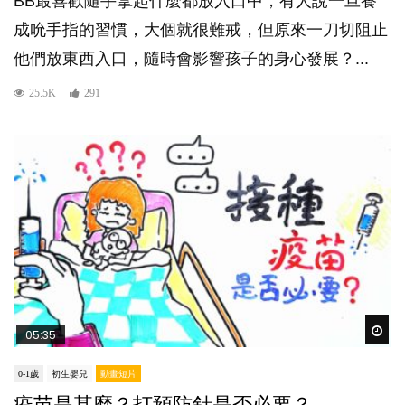
BB最喜歡隨手拿起什麼都放入口中，有人說一旦養
成吮手指的習慣，大個就很難戒，但原來一刀切阻止
他們放東西入口，隨時會影響孩子的身心發展？...
25.5K
291
Wat
05:35
0-1歲
初生嬰兒
動畫短片
疫苗是甚麼？打預防針是否必要？