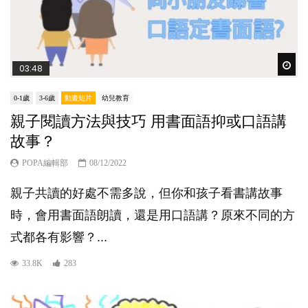
Wat
03:48
0-1歲
3-6歲
動畫短片
幼兒教育
親子閱讀方法與技巧 用書面語抑或口語講
故事？
POPA編輯部
08/12/2022
親子共讀的好處不需多說，但你和孩子看書講故事
時，會用書面語朗讀，還是用口語講？原來不同的方
式都各有影響？...
33.8K
283