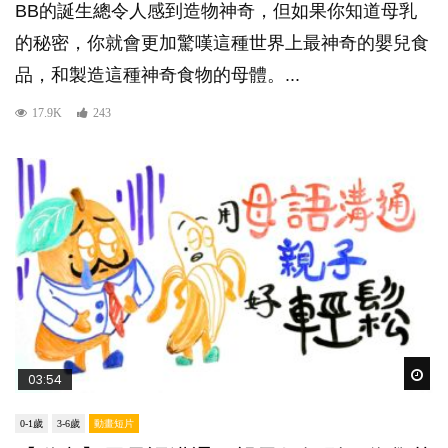
BB的誕生總令人感到造物神奇，但如果你知道母乳
的秘密，你就會更加驚嘆這種世界上最神奇的嬰兒食
品，和製造這種神奇食物的母體。...
17.9K
243
Wat
03:54
0-1歲
3-6歲
動畫短片