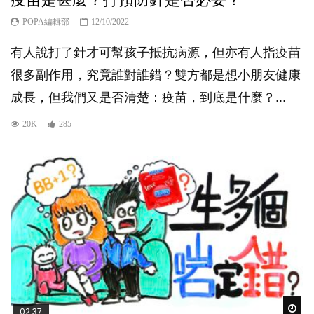
POPA編輯部
12/10/2022
有人說打了針才可幫孩子抵抗病源，但亦有人指疫苗
很多副作用，究竟誰對誰錯？雙方都是想小朋友健康
成長，但我們又是否清楚：疫苗，到底是什麼？...
20K
285
Wat
02:37