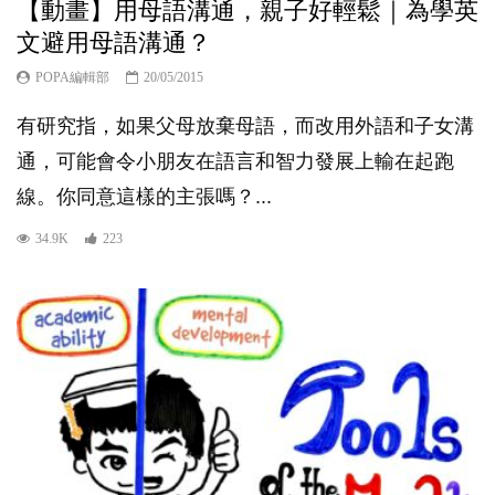
【動畫】用母語溝通，親子好輕鬆｜為學英
文避用母語溝通？
POPA編輯部
20/05/2015
有研究指，如果父母放棄母語，而改用外語和子女溝
通，可能會令小朋友在語言和智力發展上輸在起跑
線。你同意這樣的主張嗎？...
34.9K
223