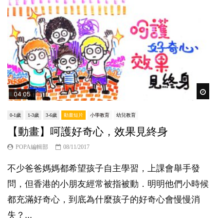
Wat
04:05
0-1歲
1-3歲
3-6歲
動畫短片
小學教育
幼兒教育
【動畫】呵護好奇心，效果見終身
POPA編輯部
08/11/2017
不少爸爸媽媽都希望孩子自主學習，上課會舉手發
問，但香港的小朋友經常被指被動．明明他們小時候
都充滿好奇心，到底為什麼孩子的好奇心會慢慢消
失？...