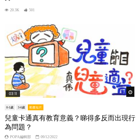
20.3K
501
Wat
03:11
0-1歲
3-6歲
動畫短片
兒童卡通真有教育意義？睇得多反而出現行
為問題？
POPA編輯部
09/12/2022