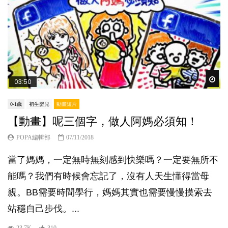
Wat
03:50
0-1歲
初生嬰兒
動畫短片
【動畫】呢三個字，做人阿媽必須知！
POPA編輯部
07/11/2018
當了媽媽，一定無時無刻感到快樂嗎？一定要無所不
能嗎？我們有時候會忘記了，沒有人天生懂得當母
親。BB需要時間學行，媽媽其實也需要慢慢摸索去
站穩自己步伐。...
23.7K
310