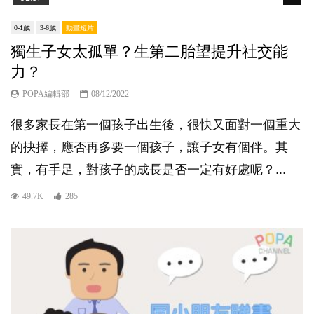
0-1歲
3-6歲
動畫短片
獨生子女太孤單？生第二胎望提升社交能
力？
POPA編輯部
08/12/2022
很多家長在第一個孩子出生後，很快又面對一個重大
的抉擇，應否再多要一個孩子，讓子女有個伴。其
實，有手足，對孩子的成長是否一定有好處呢？...
49.7K
285