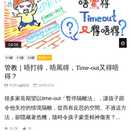
Wat
04:28
0-1歲
1-3歲
3-6歲
動畫短片
管教｜唔打得，唔罵得，Time-out又得唔
得？
POPA編輯部
28/09/2016
很多家長期望以time-out「暫停隔離法」，讓孩子跟
令他失控的情境隔離，從而有反思的空間。不過這方
法，卻隱藏著危機，隨時令孩子蒙受精神傷害？...
36.2K
1K