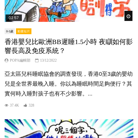
Wat
02:57
0-1歲
動畫短片
香港嬰兒比歐洲BB遲睡1.5小時 夜瞓如何影
響長高及免疫系統？
POPA編輯部
13/12/2022
亞太區兒科睡眠協會的調查發現，香港0至3歲的嬰幼
兒是全世界最晚入睡。你以為睡眠時間足夠便行？其
實何時入睡對孩子也有不少影響。...
37.4K
328