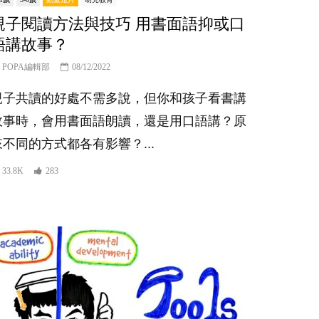
親子閱讀方法與技巧 用書面語抑或口
語講故事？
POPA編輯部
08/12/2022
親子共讀的好處不需多說，但你和孩子看書講
故事時，會用書面語朗讀，還是用口語講？原
來不同的方式都各有影響？...
33.8K
283