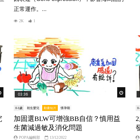
正常運作。...
2K
1
Watch Later
Watch Lat
03:36
0-1歲
初生嬰兒
動畫短片
懷孕期
0
究
加固選BLW可增強BB自信？慎用益
生菌減過敏及消化問題
POPA編輯部
13/12/2022