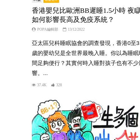
香港嬰兒比歐洲BB遲睡1.5小時 夜
如何影響長高及免疫系統？
POPA編輯部
13/12/2022
亞太區兒科睡眠協會的調查發現，香港0至3
歲的嬰幼兒是全世界最晚入睡。你以為睡眠
間足夠便行？其實何時入睡對孩子也有不少
響。...
37.4K
328