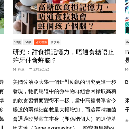
1-3歲
3-6歲
研究咁講
青少年
0
，
研究：甜食損記憶力，唔通食糖唔止
蛀牙仲會蛀腦？
科豆
23/12/2022
尋
美國佐治亞大學一個針對幼鼠的研究更進一步
有
發現，牠們腸道中的微生物群組會因攝取高糖
準
的飲食習慣而變得不一樣，當中高糖餐單會令
多
腸道的兩種細菌數量大幅增加，而這兩種細菌
萬
會通過改變寄主本身（即係嗰個人）的遺傳基
世
因表達（Gene expression），影響海馬體的