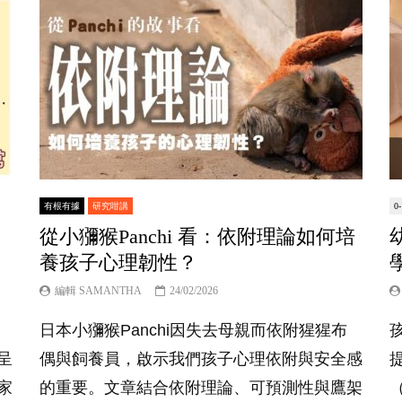
有根有據
研究咁講
0
從小獼猴Panchi 看：依附理論如何培
養孩子心理韌性？
編輯 SAMANTHA
24/02/2026
日本小獼猴Panchi因失去母親而依附猩猩布
呈
偶與飼養員，啟示我們孩子心理依附與安全感
家
的重要。文章結合依附理論、可預測性與鷹架