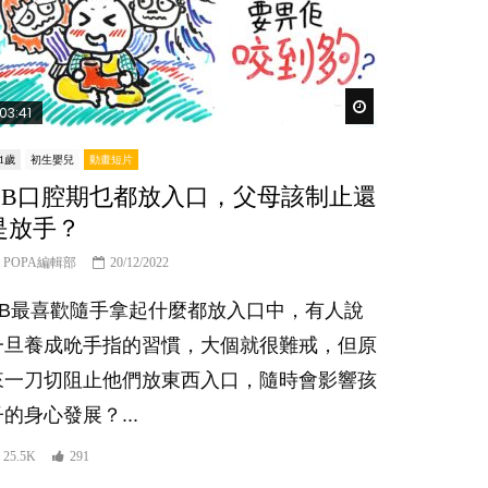
Watch Later
03:41
-1歲
初生嬰兒
動畫短片
BB口腔期乜都放入口，父母該制止還
是放手？
POPA編輯部
20/12/2022
BB最喜歡隨手拿起什麼都放入口中，有人說
一旦養成吮手指的習慣，大個就很難戒，但原
來一刀切阻止他們放東西入口，隨時會影響孩
子的身心發展？...
25.5K
291