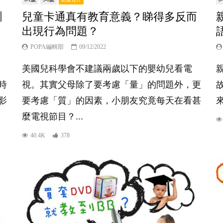
瞓
兒童卡通真有教育意義？睇得多反而
出現行為問題？
POPA編輯部
09/12/2022
美國兒科學會不建議兩歲以下的嬰幼兒看電
時
視。其實父母除了要考慮「量」的問題外，更
影
要考慮「質」的因素，小朋友究竟每天在看甚
麼電視節目？...
40.4K
378