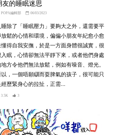
朋友的睡眠迷思
POPA編輯部
06/03/2023
入睡除了「睡眠壓力」要夠大之外，還需要平
靜放鬆的心情和環境，偏偏小朋友年紀愈小愈
未懂得自我安撫，於是一方面身體很誠實，很
想入眠，心情卻無法平靜下來，或者他們身處
的地方令他們無法放鬆，例如有噪音、燈光。
所以，一個唔願瞓而耍脾氣的孩子，很可能只
是經歷緊身心的拉扯，正需...
3.5K
3