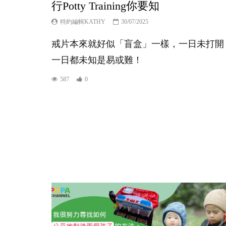
行Potty Training你要知
特約編輯KATHY
30/07/2025
戒片本來就好似「盲盒」一樣，一日未打開
一日都未知是易或難！
587
0