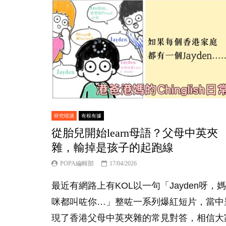
研究咁講
有根有據
從胎兒開始learn母語？父母中英夾
雜，輸掉是孩子的起跑線
POPA編輯部
17/04/2026
最近有網路上有KOL以一句「Jayden呀，媽
咪都叫咗你…」整咗一系列爆紅短片，當中
現了香港父母中英夾雜的常見對答，相信大