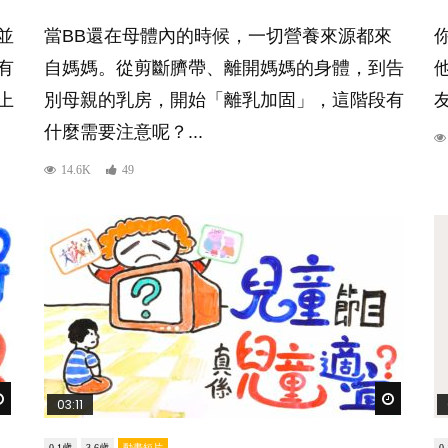
並
當BB還在母體內的時候，一切營養來源都來
有
自媽媽。從剪斷臍帶、離開媽媽的身體，到告
上
別母親的乳房，開始「離乳加固」，這階段有
什麼需要注意呢？...
14.6K
49
Watch Later
Watch Lat
03:11
0-1歲
3-6歲
動畫短片
0