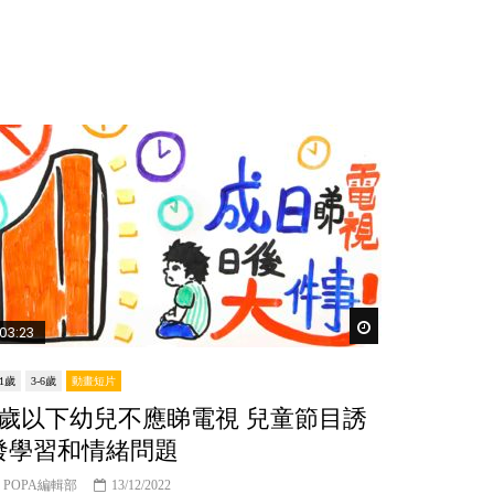
er
Watch Later
03:23
-1歲
3-6歲
動畫短片
2歲以下幼兒不應睇電視 兒童節目誘
發學習和情緒問題
POPA編輯部
13/12/2022