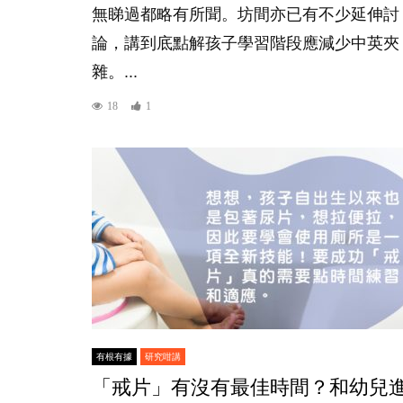
無睇過都略有所聞。坊間亦已有不少延伸討
論，講到底點解孩子學習階段應減少中英夾
雜。...
18
1
有根有據
研究咁講
「戒片」有沒有最佳時間？和幼兒