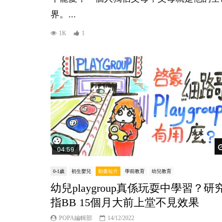
界。...
1K
1
04:59
0-1歲
初生嬰兒
動畫短片
學前教育
幼兒教育
幼兒playgroup真係玩耍中學習？研
指BB 15個月大前上堂不見效果
POPA編輯部
14/12/2022