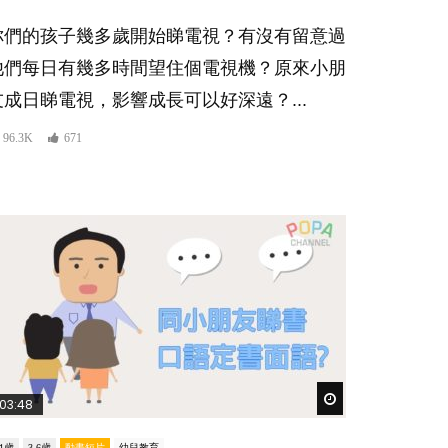
你們的孩子幾多歲開始睇電視？有沒有留意過
他們每日有幾多時間望住個電視機？原來小朋
友成日睇電視，影響成長可以好深遠？...
96.3K
671
er
Watch Later
03:48
-1歲
3-6歲
動畫短片
幼兒教育