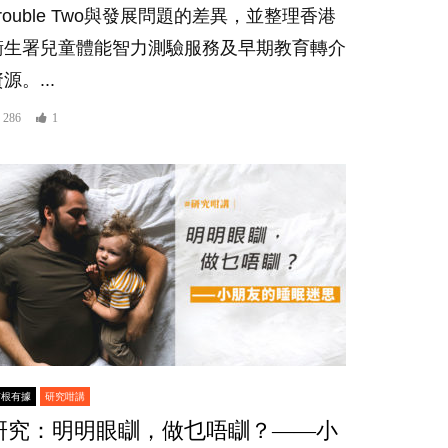
rouble Two與發展問題的差異，並整理香港
衛生署兒童體能智力測驗服務及早期教育轉介
源。...
286
1
有根有據
研究咁講
研究：明明眼瞓，做乜唔瞓？——小