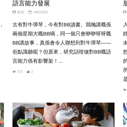
語言能力發展
科豆
14/03/2023
，
古有對牛彈琴，今有對BB讀書。我哋講嘅係
兩個星期大嘅BB喎，同一個只會咿咿呀呀嘅
BB講故事，真係會令人聯想到對牛彈琴——
佢點識聽呢？但原來，研究話咁做對BB嘅語
言能力係有影響架！...
573
2