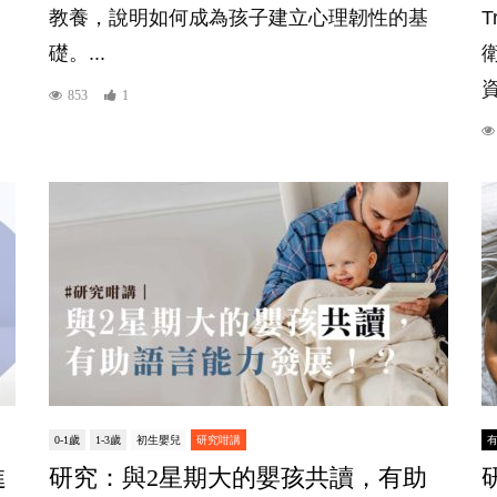
教養，說明如何成為孩子建立心理韌性的基
T
礎。...
資
853
1
0-1歲
1-3歲
初生嬰兒
研究咁講
進
研究：與2星期大的嬰孩共讀，有助