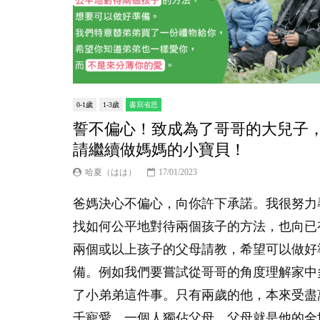
0-1歲
1-3歲
書寫省思
誓不偏心！致成為了哥哥的大兒子
請繼續做媽媽的小寶貝！
哈夏（はは）
17/01/2023
爸媽決心不偏心，向你許下承諾。我很努力
找如何公平地對待兩個孩子的方法，也向已
兩個或以上孩子的父母請教，希望可以做好
備。例如我們要嘗試從哥哥的角度理解家中
了小弟弟這件事。只有兩歲的他，本來受盡
千寵愛，一個人獨佔父母，父母就是他的全