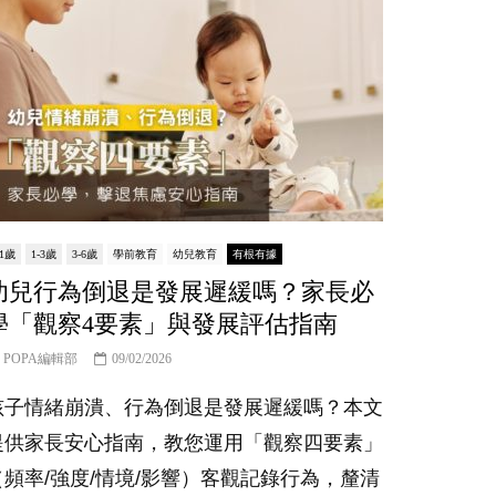
-1歲
1-3歲
3-6歲
學前教育
幼兒教育
有根有據
幼兒行為倒退是發展遲緩嗎？家長必
學「觀察4要素」與發展評估指南
POPA編輯部
09/02/2026
孩子情緒崩潰、行為倒退是發展遲緩嗎？本文
提供家長安心指南，教您運用「觀察四要素」
（頻率/強度/情境/影響）客觀記錄行為，釐清