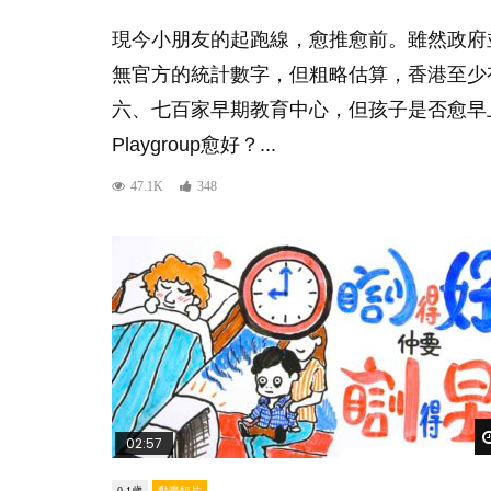
現今小朋友的起跑線，愈推愈前。雖然政府
無官方的統計數字，但粗略估算，香港至少
六、七百家早期教育中心，但孩子是否愈早
Playgroup愈好？...
47.1K
348
02:57
0-1歲
動畫短片