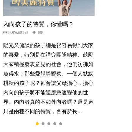
內向孩子的特質，你懂嗎？
夫妻必看！經營婚姻，沒捷徑
新手父母不用怕
想孩子學好外語，點做好？
愛孩子也別忘了愛自己，父母如何
關顧自己的身心靈？
POPA編輯部
POPA編輯部
POPA編輯部
POPA編輯部
10K
22.9K
16.3K
9.9K
POPA編輯部
14.8K
陽光又健談的孩子總是很容易得到大家
你是不是也曾經以為只要跟相愛的人結
相信許多人初為人父母，由懷孕開始到
有人話學多種語言越早開始越好，有人
照顧孩子衣食住行、陪同兒女應對功課
的喜愛，特別是在講究團隊精神、鼓勵
婚，就自然能走到白頭，但生了孩子卻
孩子呱呱落地，心中都有數之不盡的問
卻說一時間太多語言，會令孩子感到混
測驗，還要陪玩製造親子時間，尚要處
大家積極發表意見的社會，他們彷彿如
發現事情不如你所料？ 經營婚姻，不
題～這裡一次過集合我們以往製作過的
淆，到底誰是誰非？聽聽專家怎樣說，
理家中雜項要務……當父母的，有千百
魚得水；那些愛靜靜觀察、一個人默默
如我們想像的簡單，卻也不是大家說得
相關短片。 這段路讓我們跟你同行～...
解開語言學習的迷思～...
個任務要做。可惜，有一樣重要至極
耕耘的孩子呢？卻會讓父母擔心，擔心
那麼難。一起來認識婚姻的真相！...
的，總被遺漏——關注自己的情緒和心
內向的孩子將不能適應急速變他的世
理健康。...
界。內向者真的不如外向者嗎？還是這
只是兩種不同的特質，各有所長...