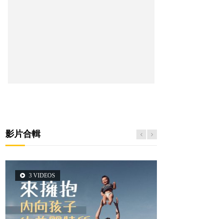
影片合輯
3 VIDEOS
5 VIDEOS
14 VIDEOS
2 VIDEOS
6 VIDEOS