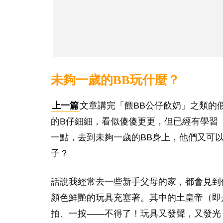
未夠一歲的BB玩什麼？
上一篇
文章講完「餵BB公仔飲奶」之類的
的B仔細細，看似傻傻更更，但已經有學習
一點，去到未夠一歲的BB身上，他們又可
子？
話說我經常去一些新手父母的家，都會見到
顏色鮮艷的玩具充塞著。其中的土皇帝（即
拍、一按——不得了！玩具又發聲，又發光