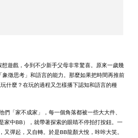
假想遊戲，令到不少新手父母非常驚喜。原來一歲幾
「象徵思考」和語言的能力。那麼如果把時間再推前
以玩什麼？在玩的過程又怎樣播下認知和語言的種
他們「家不成家」，每一個角落都被一些大大件、
是家中BB），就帶著探索的眼睛不停拍打按鈕。一
，又彈起，又自轉。於是BB龍顏大悅，咔咔大笑。