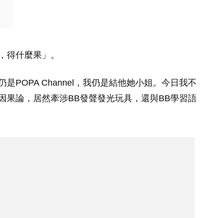
，得什麼果」。
POPA Channel，我仍是結他她小姐。今日我不
因果論，居然牽涉BB發聲發光玩具，還與BB學習語