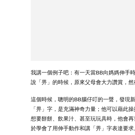
我講一個例子吧：有一天當BB向媽媽伸手
說「畀」的時候，原來父母會大力讚賞，然
這個時候，聰明的BB腦仔叮的一聲，發現
「畀」字，是充滿神奇力量；他可以藉此操
想要餅餅、飲果汁、甚至玩玩具時，他會再
於學會了用伸手動作和講「畀」字表達要求