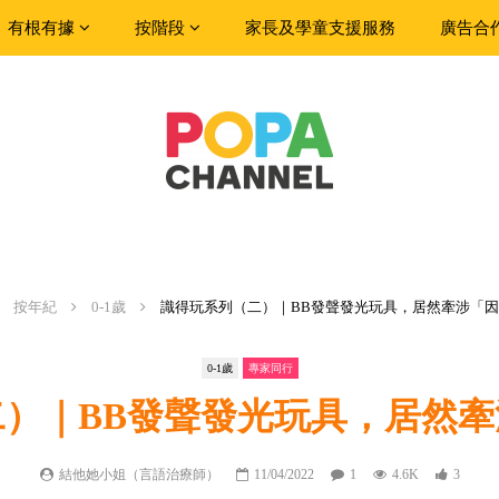
有根有據
按階段
家長及學童支援服務
廣告合
按年紀
0-1歲
識得玩系列（二）｜BB發聲發光玩具，居然牽涉「
0-1歲
專家同行
）｜BB發聲發光玩具，居然
結他她小姐（言語治療師）
11/04/2022
1
4.6K
3