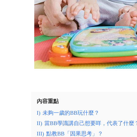
內容重點
I)
未夠一歲的BB玩什麼？
II)
當BB學識講自己想要咩，代表了什麼
III)
點教BB「因果思考」？