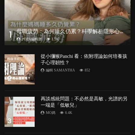
母
職疲勞：為何睡久仍累？科學解析隱形心理負擔
1
POPA編輯部
1.1K
從小獼猴Panchi 看：依附理論如何培養孩
子心理韌性？
編輯 SAMANTHA
852
2
再談感統問題：不必然是高敏，光譜的另
一端是「低敏兒」
MO媽
6.4K
3