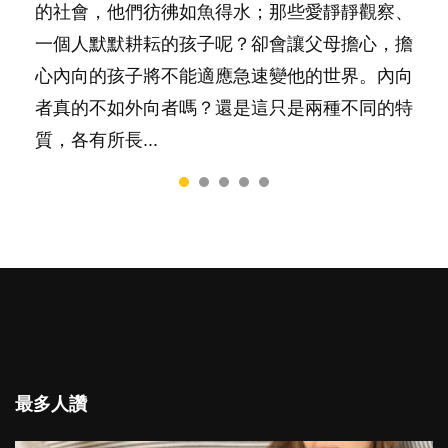
的社會，他們彷彿如魚得水；那些愛靜靜觀察、
料？ 經營婚姻，不如我們想像的簡單，卻也不
非？聽聽專家怎樣說，解開語言學習的迷思～...
合我們以往製作過的相關短片。 這段路讓我們
一，還是魚與熊掌，不能兼得？...
一個人默默耕耘的孩子呢？卻會讓父母擔心，擔
是大家說得那麼難。一起來認識婚姻的真相！...
跟你同行～...
心內向的孩子將不能適應急速變他的世界。內向
者真的不如外向者嗎？還是這只是兩種不同的特
質，各有所長...
最多人讚