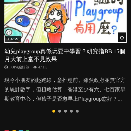
Wat
Wat
Wat
Wat
Wat
04:59
03:39
03:02
04:06
03:41
幼兒playgroup真係玩耍中學習？研究指BB 15個
幼稚園遊戲課 如何刺激幼兒自發學習取代獎勵
老公患產後憂鬱症對BB的影響
全職好？在職好？｜全職媽媽與在職媽媽的壓
BB口腔期乜都放入口，父母該制止還是放手？
月大前上堂不見效果
與懲罰？
力與價值
POPA編輯部
POPA編輯部
15.9K
25.5K
POPA編輯部
POPA編輯部
POPA編輯部
47.1K
33.1K
25.8K
BB出生後，不止媽媽，爸爸也有機會患上產後抑
BB最喜歡隨手拿起什麼都放入口中，有人說一旦養
現今小朋友的起跑線，愈推愈前。雖然政府並無官方
由美國學者所創的 tools of the mind 課程，學生以遊
許多媽媽心底可能都有一刻掙扎過：究竟全職好，還
鬱，影響日常生活，嚴重的甚至會有自殺，或傷害小
成吮手指的習慣，大個就很難戒，但原來一刀切阻止
的統計數字，但粗略估算，香港至少有六、七百家早
戲方式學習，學術能力和自制能力亦明顯比其他小朋
是在職好。雖說每個家庭都有自己的獨特狀況和考慮
朋友的念頭。但為何爸爸患上產後抑鬱往往難以察
他們放東西入口，隨時會影響孩子的身心發展？...
期教育中心，但孩子是否愈早上Playgroup愈好？...
友優勝，到底這課程有何特別之處？...
因素，但原來全職和在職媽媽所養育的子女其實都各
覺？...
有擅長。...