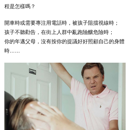
程是怎樣嗎？
開車時或需要專注用電話時，被孩子阻擋視線時；
孩子不聽勸告，在街上人群中亂跑險釀危險時；
你的年邁父母，沒有按你的提議好好照顧自己的身體
時……