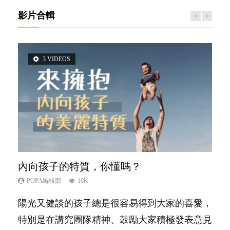
影片合輯
3 VIDEOS
5 VIDEOS
2 VIDEOS
14 VIDEOS
6 VIDEOS
內向孩子的特質，你懂嗎？
夫妻必看！經營婚姻，沒捷徑
想孩子學好外語，點做好？
新手父母不用怕
孩子能力天注定？
POPA編輯部
POPA編輯部
POPA編輯部
POPA編輯部
POPA編輯部
10K
22.9K
9.9K
16.3K
7.9K
陽光又健談的孩子總是很容易得到大家的喜愛，
你是不是也曾經以為只要跟相愛的人結婚，就自
有人話學多種語言越早開始越好，有人卻說一時
相信許多人初為人父母，由懷孕開始到孩子呱呱
很多父母都希望孩子係個「叻仔叻女」，學業別
特別是在講究團隊精神、鼓勵大家積極發表意見
然能走到白頭，但生了孩子卻發現事情不如你所
間太多語言，會令孩子感到混淆，到底誰是誰
落地，心中都有數之不盡的問題～這裡一次過集
太差，日常自理井井有條。這樣的孩子是萬中無