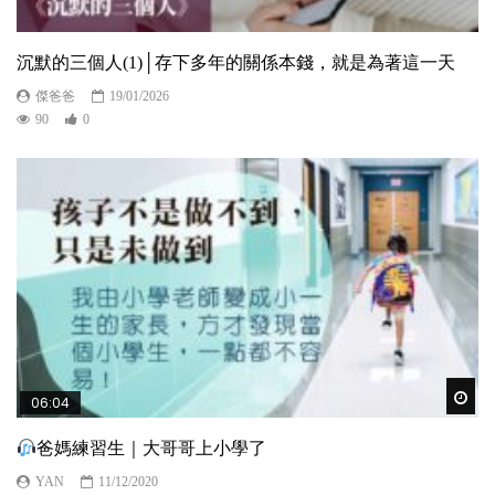
沉默的三個人(1)│存下多年的關係本錢，就是為著這一天
傑爸爸
19/01/2026
90
0
Wat
06:04
爸媽練習生｜大哥哥上小學了
YAN
11/12/2020