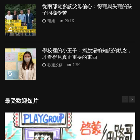
從兩部電影談父母偏心：得寵與失寵的孩
子同樣受苦
瓊姐
20.1K
4
學校裡的小王子：擺脫灌輸知識的執念，
才看得見真正重要的東西
歡迎投稿
7.3K
5
最受歡迎短片