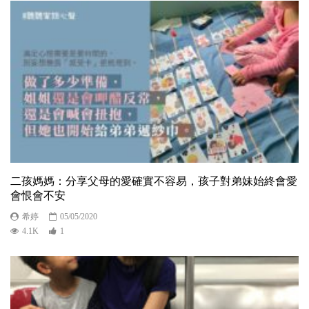
二孩媽媽：分享父母的愛確實不容易，孩子對弟妹始終會愛
會恨會不安
希婷
05/05/2020
4.1K
1