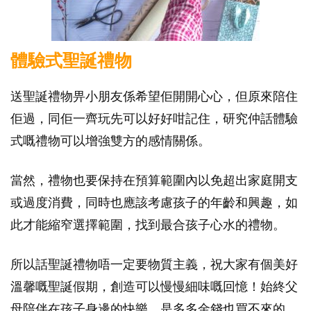
體驗式聖誕禮物
送聖誕禮物畀小朋友係希望佢開開心心，但原來陪住
佢過，同佢一齊玩先可以好好咁記住，研究仲話體驗
式嘅禮物可以增強雙方的感情關係。
當然，禮物也要保持在預算範圍內以免超出家庭開支
或過度消費，同時也應該考慮孩子的年齡和興趣，如
此才能縮窄選擇範圍，找到最合孩子心水的禮物。
所以話聖誕禮物唔一定要物質主義，祝大家有個美好
溫馨嘅聖誕假期，創造可以慢慢細味嘅回憶！始終父
母陪伴在孩子身邊的快樂，是多多金錢也買不來的，