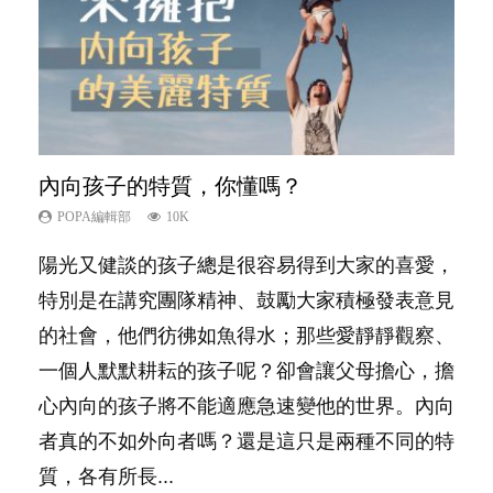
內向孩子的特質，你懂嗎？
夫妻必看！經營婚姻，沒捷徑
新手父母不用怕
想孩子學好外語，點做好？
孩子能力天注定？
POPA編輯部
POPA編輯部
POPA編輯部
POPA編輯部
POPA編輯部
10K
22.9K
16.3K
9.9K
7.9K
陽光又健談的孩子總是很容易得到大家的喜愛，
你是不是也曾經以為只要跟相愛的人結婚，就自
相信許多人初為人父母，由懷孕開始到孩子呱呱
有人話學多種語言越早開始越好，有人卻說一時
很多父母都希望孩子係個「叻仔叻女」，學業別
特別是在講究團隊精神、鼓勵大家積極發表意見
然能走到白頭，但生了孩子卻發現事情不如你所
落地，心中都有數之不盡的問題～這裡一次過集
間太多語言，會令孩子感到混淆，到底誰是誰
太差，日常自理井井有條。這樣的孩子是萬中無
的社會，他們彷彿如魚得水；那些愛靜靜觀察、
料？ 經營婚姻，不如我們想像的簡單，卻也不
合我們以往製作過的相關短片。 這段路讓我們
非？聽聽專家怎樣說，解開語言學習的迷思～...
一，還是魚與熊掌，不能兼得？...
一個人默默耕耘的孩子呢？卻會讓父母擔心，擔
是大家說得那麼難。一起來認識婚姻的真相！...
跟你同行～...
心內向的孩子將不能適應急速變他的世界。內向
者真的不如外向者嗎？還是這只是兩種不同的特
質，各有所長...