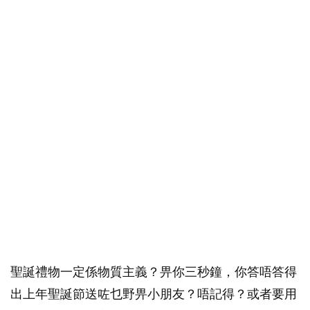
聖誕禮物一定係物質主義？畀你三秒鐘，你答唔答得
出上年聖誕節送咗乜野畀小朋友？唔記得？或者要用