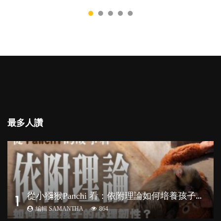
最多人讚
從
小獼猴Panchi 看：依附理論如何培養孩子心理韌性？
1
編輯 SAMANTHA
864