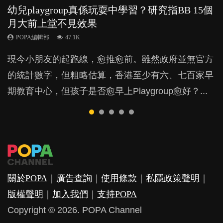
幼兒playgroup真係玩耍中學習？研究指BB 15個
幼稚園遊戲課 如何刺激幼兒自發學習取代獎勵
全職好？在職好？｜全職媽媽與在職媽媽的壓
老公患產後憂鬱症對BB的影響
凡事以BB為中心，就係好爸媽？｜別忽視父母
月大前上堂不見效果
與懲罰？
力與價值
的身心虛耗
POPA編輯部
15.9K
POPA編輯部
POPA編輯部
POPA編輯部
POPA編輯部
47.1K
33.1K
25.8K
31.5K
BB出生後，不止媽媽，爸爸也有機會患上產後抑
現今小朋友的起跑線，愈推愈前。雖然政府並無官方
由美國學者所創的 tools of the mind 課程，學生以遊
許多媽媽心底可能都有一刻掙扎過：究竟全職好，還
父母日夜無間、身心俱疲地照顧BB，如何做到正向
鬱，影響日常生活，嚴重的甚至會有自殺，或傷害小
的統計數字，但粗略估算，香港至少有六、七百家早
戲方式學習，學術能力和自制能力亦明顯比其他小朋
是在職好。雖說每個家庭都有自己的獨特狀況和考慮
教養？部份父母更會為了小朋友放棄自己的嗜好、減
朋友的念頭。但為何爸爸患上產後抑鬱往往難以察
期教育中心，但孩子是否愈早上Playgroup愈好？...
友優勝，到底這課程有何特別之處？...
因素，但原來全職和在職媽媽所養育的子女其實都各
少出席朋友聚會等等，你以為會換來美好的親子關
覺？...
有擅長。...
係，有助小朋友成長，但原來父母身心虛耗對孩子的
成長可能有意想不到的影響！...
關於POPA
｜
廣告查詢
｜
使用條款
｜
私隱政策聲明
｜
版權聲明
｜
加入我們
｜
支持POPA
Copyright © 2026. POPA Channel