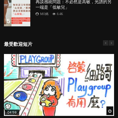
再談感統問題：不必然是高敏，光譜的另
一端是「低敏兒」
MO媽
6.4K
5
最受歡迎短片
Wat
Wat
Wat
Wat
Wat
04:59
03:39
04:06
03:02
04:18