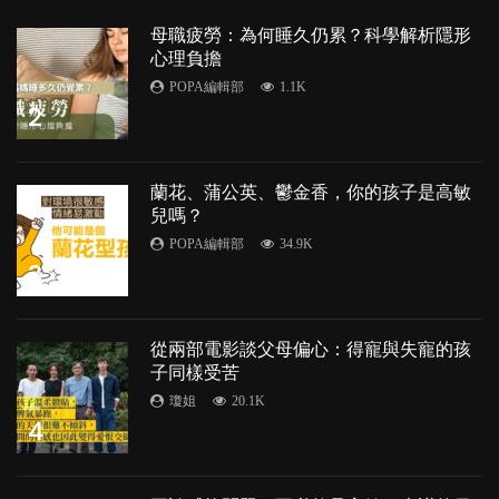
母職疲勞：為何睡久仍累？科學解析隱形
心理負擔
POPA編輯部
1.1K
2
蘭花、蒲公英、鬱金香，你的孩子是高敏
兒嗎？
POPA編輯部
34.9K
3
從兩部電影談父母偏心：得寵與失寵的孩
子同樣受苦
瓊姐
20.1K
4