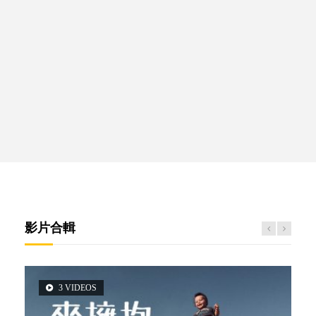
影片合輯
3 VIDEOS
5 VIDEOS
14 VIDEOS
2 VIDEOS
6 VIDEOS